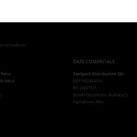
la mai multe in
Politica de Confidentialitate
DATE COMERCIALE
e Retur
Sanipack Distribution SRL
de Retur
J2011002864233
RO 29297121
L
Strada Orizontului, Numarul 3
Pantelimon, Ilfov