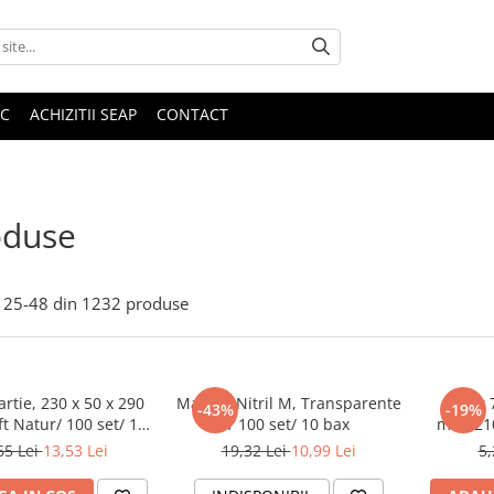
IC
ACHIZITII SEAP
CONTACT
oduse
25-
48
din
1232
produse
rtie, 230 x 50 x 290
Manusi Nitril M, Transparente
Pahar 
-43%
-19%
t Natur/ 100 set/ 10
/ 100 set/ 10 bax
mm, 210
bax
65 Lei
13,53 Lei
19,32 Lei
10,99 Lei
5,