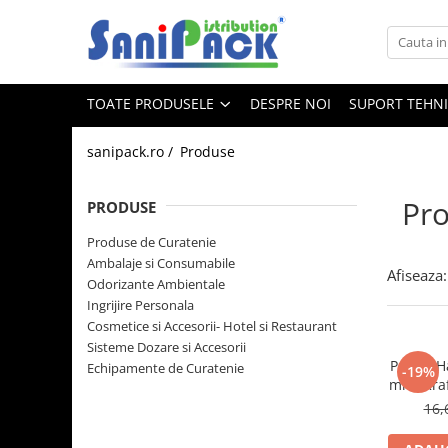
Toate Produsele
TOATE PRODUSELE
DESPRE NOI
SUPORT TEHN
Produse de Curatenie
Sapunuri Lichide
sanipack.ro /
Produse
Detergenti pentru Rufe
Dozare Manuala
Pr
PRODUSE
Dozare Automata
Produse de Curatenie
Detergenti pentru Vase
Ambalaje si Consumabile
Afiseaza:
Spalare Automata
Odorizante Ambientale
Spalare Manuala
Ingrijire Personala
Cosmetice si Accesorii- Hotel si Restaurant
Detergenti Degresanti
Sisteme Dozare si Accesorii
Detergenti Dezincrustanti
Punga Ha
Echipamente de Curatenie
-19%
mm, Kraf
Detergenti Pardoseli
16,
Detergenti Dezinfectanti