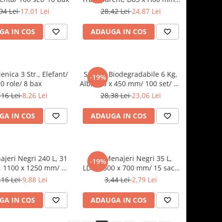
30 set/ 10 bax
94 Lei
17,01 Lei
28,42 Lei
24,87 Lei
GA IN COS
ADAUGA IN COS
ienica 3 Str., Elefant/
Sacose Biodegradabile 6 Kg,
-19%
0 role/ 8 bax
Alb, 270 x 450 mm/ 100 set/ 10
bax
,16 Lei
8,26 Lei
28,38 Lei
23,06 Lei
GA IN COS
ADAUGA IN COS
ajeri Negri 240 L, 31
Saci Menajeri Negri 35 L,
-19%
, 1100 x 1250 mm/ 10
LDPE, 500 x 700 mm/ 15 saci-
ci- rola/ 10 bax
rola/ 50 bax
,16 Lei
9,88 Lei
3,44 Lei
2,79 Lei
GA IN COS
ADAUGA IN COS