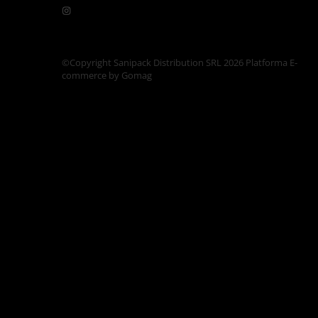
Articole din Carton Kraft Natur +
Alb
Pahare
Sandwich
©Copyright Sanipack Distribution SRL 2026
Platforma E-
commerce by Gomag
Articole din Carton Negru
Barcute
Boluri
Caserole
Articole din Plastic PP
Caserole
Sosiere
Boluri
Articole din Trestie de Zahar Alb
Boluri
Farfurii
Articole din Trestie de Zahar Natur
Boluri