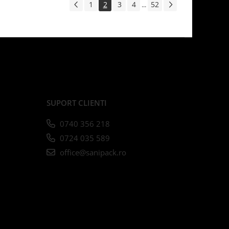
1
2
3
4
52
...
SUPORT CLIENTI
0740 356 218
0724 035 589
office@sanipack.ro