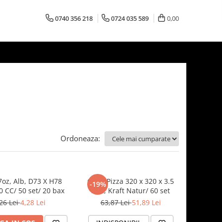
0740 356 218
0724 035 589
0,00
Ordoneaza:
7oz, Alb, D73 X H78
Cutie Pizza 320 x 320 x 3.5
-19%
 CC/ 50 set/ 20 bax
mm, Kraft Natur/ 60 set
26 Lei
4,28 Lei
63,87 Lei
51,89 Lei