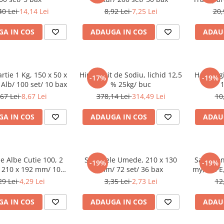
40 Lei
14,14 Lei
8,92 Lei
7,25 Lei
20,
A IN COS
ADAUGA IN COS
ADAU
tie 1 Kg, 150 x 50 x
Hipoclorit de Sodiu, lichid 12,5
Hartie Ig
-17%
-19%
Alb/ 100 set/ 10 bax
% 25kg/ buc
1
,67 Lei
8,67 Lei
378,14 Lei
314,49 Lei
10
A IN COS
ADAUGA IN COS
ADAU
le Albe Cutie 100, 2
Servetele Umede, 210 x 130
Saci Men
-19%
-19%
, 210 x 192 mm/ 100
mm/ 72 set/ 36 bax
my, LDPE
set/ 27 bax
sa
29 Lei
4,29 Lei
3,35 Lei
2,73 Lei
12
A IN COS
ADAUGA IN COS
ADAU