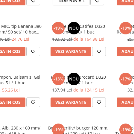
A IN COS
INDISPONIBIL
ADAU
 MIC, tip Banana 380
Fata de masa Catifea D320
Se
-19%
NOU
-19%
mm/ 50 set/ 10 bax
cm- Rosu/ 1 buc
Reutiliza
Inclusa 0.15 lei/ buc)
+ serve
36 Lei
24,76 Lei
183,32 Lei
de la 164,98 Lei
25,
A IN COS
VEZI VARIANTE
ADAU
ampon, Balsam si Gel
Fata de masa Brocard D320
Bianco
-13%
NOU
-17%
us 5 L/ 1 buc
cm- Alb/ 1 buc
albir
55,26 Lei
137,94 Lei
de la 124,15 Lei
32,
A IN COS
VEZI VARIANTE
ADAU
, Alb, 230 x 160 mm/
Bete aperitiv/ burger 120 mm,
Casero
-19%
-19%
00 set/ 5 bax
Natur/ 200 set/ 50 bax
Transpar