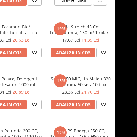
GA IN COS
INDISPONIBIL
t Tacamuri Bio/
Folie Stretch 45 Cm,
-19%
bile, furculita + cutit
Transparenta, 150 m/ 1 rola/ 8
tel/ 100 set/ 10 bax
bax
39 Lei
20,63 Lei
17,67 Lei
14,35 Lei
GA IN COS
ADAUGA IN COS
 Polare, Detergent
Sacosa 50 MIC, tip Maieu 320
-13%
e tesaturi 1000 ml
x 600 mm/ 50 set/ 10 bax
(Ecotaxa Inclusa 0.15 lei/ buc)
34 Lei
26,89 Lei
28,36 Lei
24,76 Lei
GA IN COS
ADAUGA IN COS
la Rotunda 200 CC,
Cupe PS Bodega 250 CC,
-12%
enta/ 100 set/ 10 bax
Transparent, D85 x H60 mm /