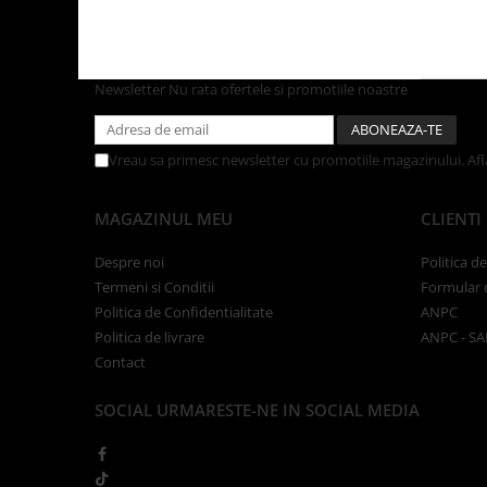
Tacamuri
Articole din Plastic PET
Caserole
Newsletter
Nu rata ofertele si promotiile noastre
Sosiere
Pahare
Articole din Trestie de Zahar
Vreau sa primesc newsletter cu promotiile magazinului. Af
Echipament de Protectie
MAGAZINUL MEU
CLIENTI
Saci Menajeri
Articole din Carton Alb
Despre noi
Politica d
Termeni si Conditii
Formular 
Pahare
Politica de Confidentialitate
ANPC
Tavite
Politica de livrare
ANPC - SA
Articole din Carton Kraft Natur
Contact
Barcute
Boluri
SOCIAL
URMARESTE-NE IN SOCIAL MEDIA
Caserole
Pahare