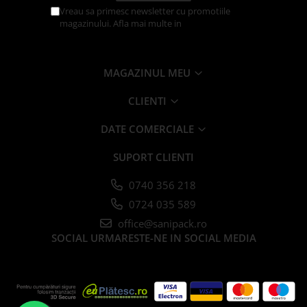
Articole din Plastic PET
Vreau sa primesc newsletter cu promotiile
magazinului. Afla mai multe in
Politica de
Caserole
Confidentialitate
Sosiere
Pahare
MAGAZINUL MEU
Articole din Trestie de Zahar
Echipament de Protectie
CLIENTI
Saci Menajeri
DATE COMERCIALE
Articole din Carton Alb
SUPORT CLIENTI
Pahare
Tavite
0740 356 218
Articole din Carton Kraft Natur
0724 035 589
Barcute
office@sanipack.ro
SOCIAL
URMARESTE-NE IN SOCIAL MEDIA
Boluri
Caserole
Pahare
Articole din Carton Kraft Natur +
Alb