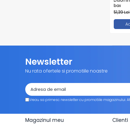
D150mm 
Tavite
bax
Articole Albe
51,39 Le
Articole Natur
Articole Natur + Albe
A
Boluri
Articole din Hartie
Consumabile
Catering
Newsletter
Servetele
Nu rata ofertele si promotiile noastre
Hartie Copt
Hartie Impachetat
Naproane
Port Tacam
Vreau sa primesc newsletter cu promotiile magazinului. A
Pungi Catering
Sacose
Articole din Lemn
Magazinul meu
Clienti
Accesorii