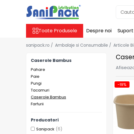
Toate Produsele
Toate Produsele
Despre noi
Suport
Produse de Curatenie
Sapunuri Lichide
sanipack.ro /
Ambalaje si Consumabile /
Articole 
Detergenti pentru Rufe
Case
Dozare Manuala
Caserole Bambus
Dozare Automata
Afiseaza
Pahare
Detergenti pentru Vase
Paie
Spalare Automata
Pungi
-19%
Tacamuri
Spalare Manuala
Caserole Bambus
Detergenti Degresanti
Farfurii
Detergenti Dezincrustanti
Detergenti Pardoseli
Producatori
Detergenti Dezinfectanti
(6)
Sanipack