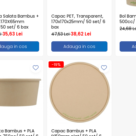
a Salata Bambus +
Capac PET, Transparent,
Bol Ba
0X170X65mm
170x170x25mm/ 50 set/ 6
500cc/ 
 50 set/ 6 bax
bax
24,68 L
35,63 Lei
38,62 Lei
ei
47,53 Lei
dauga in cos
Adauga in cos
A
-19%
ata Bambus + PLA
Capac Bambus + PLA