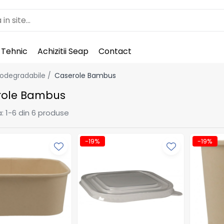
 Tehnic
Achizitii Seap
Contact
Biodegradabile /
Caserole Bambus
role Bambus
:
1-
6
din
6
produse
-19%
-19%