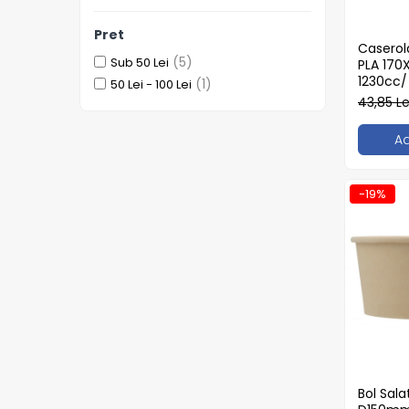
Detergenti Universali
Produse pentru Piscina
Pret
Caserol
(5)
Detergenti Ultra-Concentrati
Sub 50 Lei
PLA 17
1230cc/
(1)
50 Lei - 100 Lei
Ambalaje si Consumabile
43,85 L
Articole Biodegradabile
A
Pahare
Paie
Pungi
-19%
Tacamuri
Caserole Bambus
Farfurii
Articole din Aluminiu
Caserole + Capace
Platouri
Articole din Carton
Pizza
Bol Sal