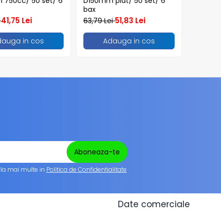
750cc/ 50 set/ 6
D150mm plat/ 50 set/ 6
bax
41,75 Lei
51,83 Lei
i
63,79 Lei
dauga in cos
Adauga in cos
fla mai multe in
Politica de Confidentialitate
Date comerciale