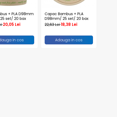
mbus + PLA D98mm
Capac Bambus + PLA
25 set/ 20 bax
D98mm/ 25 set/ 20 bax
20,05 Lei
18,38 Lei
ei
22,63 Lei
dauga in cos
Adauga in cos