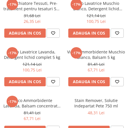
Produse pentru Piscina
Articole Albe
Smacchiatore Tessuti, Pre-
Vinco Lavatrice Muschio
-17%
-17%
Mop Talpa
Articole Natur
tratament pentru tesaturi 500
Bianco, Detergent lichid
Detergenti Ultra-Concentrati
ml
complet 5 kg
Mop-K
Articole Natur + Albe
31,68 Lei
121,14 Lei
26,35 Lei
100,75 Lei
Boluri
Mopuri Clasice
Articole din Hartie
Produse din plastic
ADAUGA IN COS
ADAUGA IN COS
Consumabile
Racleta Pardoseala
Catering
Spalatoare Inox/ Sarma
Vinco Lavatrice Lavanda,
Vinco Ammorbidente Muschio
-17%
-17%
Servetele
Detergent lichid complet 5 kg
Bianco, Balsam 5 kg
Hartie Copt
121,14 Lei
81,41 Lei
Hartie Impachetat
100,75 Lei
67,71 Lei
Naproane
ADAUGA IN COS
ADAUGA IN COS
Port Tacam
Pungi Catering
Sacose
Vinco Ammorbidente
Stain Remover, Solutie
-17%
Lavanda, Balsam concentrat 5
Indepartat Pete 750 ml
Articole din Lemn
kg
81,41 Lei
48,31 Lei
Accesorii
67,71 Lei
Tacamuri