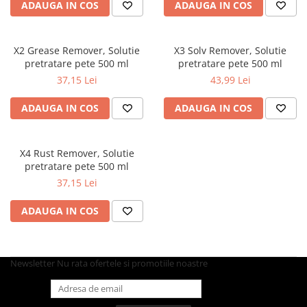
Articole din Plastic PET
ADAUGA IN COS
ADAUGA IN COS
Caserole
Sosiere
X2 Grease Remover, Solutie
X3 Solv Remover, Solutie
Pahare
pretratare pete 500 ml
pretratare pete 500 ml
Articole din Trestie de Zahar
37,15 Lei
43,99 Lei
Echipament de Protectie
ADAUGA IN COS
ADAUGA IN COS
Saci Menajeri
Articole din Carton Alb
X4 Rust Remover, Solutie
Pahare
pretratare pete 500 ml
Tavite
37,15 Lei
Articole din Carton Kraft Natur
ADAUGA IN COS
Barcute
Boluri
Caserole
Newsletter
Nu rata ofertele si promotiile noastre
Pahare
Articole din Carton Kraft Natur +
Alb