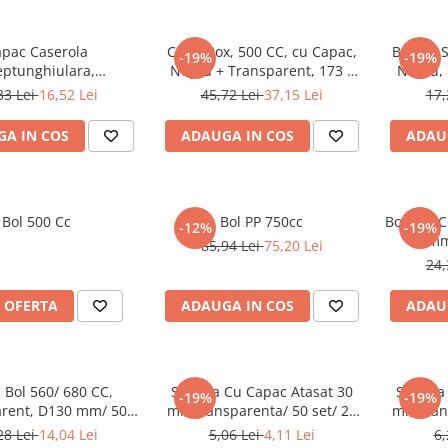
pac Caserola
Cutie Box, 500 CC, cu Capac,
Bol PP, 
-19%
-19%
eptunghiulara,
Negru + Transparent, 173 x
Negru,
rent, 180 x 132 mm/
119 x 47 mm/ 50 set/ 5 bax
33 Lei
16,52 Lei
45,72 Lei
37,15 Lei
17,
0 set/ 12 bax
A IN COS
ADAUGA IN COS
ADAU
Bol 500 Cc
Bol PP 750cc
Bol 560 C
-12%
-19%
mm/
85,94 Lei
75,20 Lei
24,
 OFERTA
ADAUGA IN COS
ADAU
 Bol 560/ 680 CC,
Sosiera Cu Capac Atasat 30
Sosiera
-19%
-19%
rent, D130 mm/ 50
ml, Transparenta/ 50 set/ 20
ml, Tran
set/ 9 bax
bax
28 Lei
14,04 Lei
5,06 Lei
4,11 Lei
6,