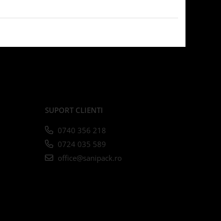
SUPORT CLIENTI
0740 356 218
0724 035 589
office@sanipack.ro