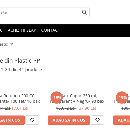
IC
ACHIZITII SEAP
CONTACT
lastic PP
e din Plastic PP
1-
24
din
41
produse
la Rotunda 200 CC,
Sticla + Capac 250 ml,
Sticl
-19%
-19%
nta/ 100 set/ 10 bax
Transparent + Negru/ 90 bax
Transpar
94 Lei
17,01 Lei
169,72 Lei
137,90 Lei
130,
A IN COS
ADAUGA IN COS
ADAU