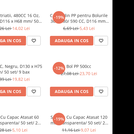
Striatii, 480CC 16 Oz,
Capac din PP pentru Bolurile
-19%
 D116 x H68 mm/ 50
360/ 480/ 590 CC, D116 mm/
set/ 10 bax
50 set/ 10 bax
26 Lei
14,02 Lei
6,69 Lei
5,43 Lei
GA IN COS
ADAUGA IN COS
C, Negru, D130 x H75
Bol PP 500cc
-12%
 50 set/ 9 bax
27,08 Lei
23,70 Lei
39 Lei
19,82 Lei
GA IN COS
ADAUGA IN COS
 Cu Capac Atasat 60
Sosiera Cu Capac Atasat 120
-19%
sparenta/ 50 set/ 20
ml, Transparenta/ 50 set/ 20
bax
bax
28 Lei
5,10 Lei
11,16 Lei
9,07 Lei