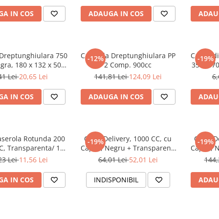
A IN COS
ADAUGA IN COS
ADAU
 Dreptunghiulara 750
Caserola Dreptunghiulara PP
Capac di
-12%
-19%
gra, 180 x 132 x 50
2 Comp. 900cc
350/ 47
 50 set/ 12 bax
2
41 Lei
20,65 Lei
141,81 Lei
124,09 Lei
6,
A IN COS
ADAUGA IN COS
ADAU
serola Rotunda 200
Cutie Delivery, 1000 CC, cu
Cutie D
-19%
-19%
C, Transparenta/ 100
Capac, Negru + Transparent,
Capac, N
set/ 10 bax
D150 x 90 mm/ 50 set/ 5 bax
D230 x 1
23 Lei
11,56 Lei
64,01 Lei
52,01 Lei
144,
A IN COS
INDISPONIBIL
ADAU