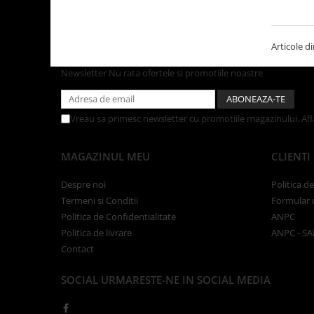
Tacamuri
Articole din Plastic PET
Caserole
Articole di
Sosiere
Newsletter
Nu rata ofertele si promotiile noastre
Pahare
Articole din Trestie de Zahar
Vreau sa primesc newsletter cu promotiile magazinului. Af
Echipament de Protectie
Saci Menajeri
MAGAZINUL MEU
CLIENTI
Articole din Carton Alb
Despre noi
Politica d
Pahare
Termeni si Conditii
Formular 
Tavite
Politica de Confidentialitate
ANPC
Articole din Carton Kraft Natur
Politica de livrare
ANPC - SA
Barcute
Contact
Boluri
SOCIAL
URMARESTE-NE IN SOCIAL MEDIA
Caserole
Pahare