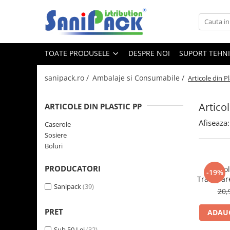
Toate Produsele
TOATE PRODUSELE
DESPRE NOI
SUPORT TEHN
Produse de Curatenie
Sapunuri Lichide
sanipack.ro /
Ambalaje si Consumabile /
Articole din P
Detergenti pentru Rufe
Dozare Manuala
Articol
ARTICOLE DIN PLASTIC PP
Dozare Automata
Afiseaza:
Caserole
Detergenti pentru Vase
Sosiere
Spalare Automata
Boluri
Spalare Manuala
PRODUCATORI
Casero
Detergenti Degresanti
-19%
Transpare
Detergenti Dezincrustanti
Sanipack
(39)
20,
Detergenti Pardoseli
PRET
ADAUG
Detergenti Dezinfectanti
Sub 50 Lei
(32)