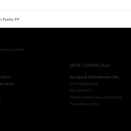
n Plastic PP
la mai multe in
Politica de Confidentialitate
DATE COMERCIALE
e Retur
Sanipack Distribution SRL
de Retur
J2011002864233
RO 29297121
L
Strada Orizontului, Numarul 3
Pantelimon, Ilfov