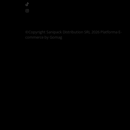
Articole din Carton Kraft Natur +
Alb
Pahare
Sandwich
Articole din Carton Negru
©Copyright Sanipack Distribution SRL 2026
Platforma E-
commerce by Gomag
Barcute
Boluri
Caserole
Articole din Plastic PP
Caserole
Sosiere
Boluri
Articole din Trestie de Zahar Alb
Boluri
Farfurii
Articole din Trestie de Zahar Natur
Boluri