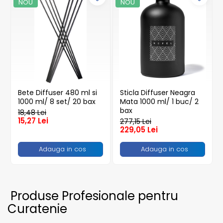
NOU
NOU
Caserole
Farfurii
Platouri
Articole din XPS
Caserole
Tavite
Articole pentru Cofetarii si
Bete Diffuser 480 ml si
Sticla Diffuser Neagra
Gelaterii
1000 ml/ 8 set/ 20 bax
Mata 1000 ml/ 1 buc/ 2
bax
Chese
18,48 Lei
15,27 Lei
277,15 Lei
Cupe Desert
229,05 Lei
Cupe Inghetata
Adauga in cos
Adauga in cos
Cutii Prajituri
Cutii Prajituri cu Fereastra
Cutii Tort
Discuri Tort
Produse Profesionale pentru
Forme de Copt
Curatenie
Hartie Dantelata