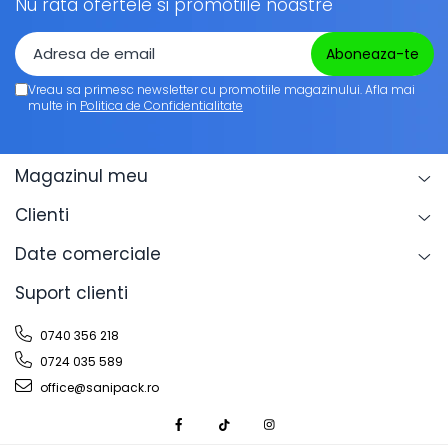
Nu rata ofertele si promotiile noastre
Vreau sa primesc newsletter cu promotiile magazinului. Afla mai
multe in
Politica de Confidentialitate
Magazinul meu
Clienti
Date comerciale
Suport clienti
0740 356 218
0724 035 589
office@sanipack.ro