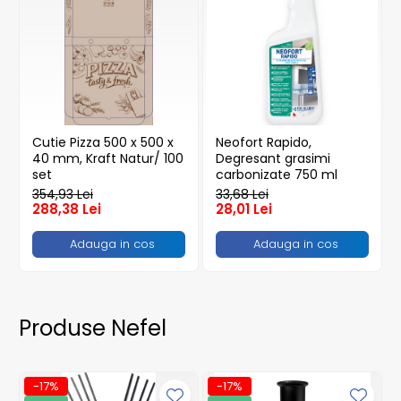
Pahare
Sandwich
Articole din Carton Negru
Barcute
Boluri
Cutie Pizza 500 x 500 x
Neofort Rapido,
Caserole
40 mm, Kraft Natur/ 100
Degresant grasimi
Articole din Plastic PP
set
carbonizate 750 ml
354,93 Lei
33,68 Lei
Caserole
288,38 Lei
28,01 Lei
Sosiere
Adauga in cos
Adauga in cos
Boluri
Articole din Trestie de Zahar Alb
Boluri
Farfurii
Produse Nefel
Articole din Trestie de Zahar
Natur
-17%
-17%
Boluri