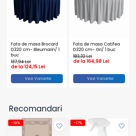
Articole din Plastic PET
Caserole
Sosiere
Pahare
Articole din Trestie de Zahar
Fata de masa Brocard
Fata de masa Catifea
Echipament de Protectie
D320 cm- Bleumarin/ 1
D320 cm- Gri/ 1 buc
Saci Menajeri
buc
183,32 Lei
de la 164,98 Lei
137,94 Lei
Articole din Carton Alb
de la 124,15 Lei
Pahare
Vezi Variante
Vezi Variante
Tavite
Articole din Carton Kraft Natur
Barcute
Boluri
Recomandari
Caserole
Pahare
-19%
-17%
Articole din Carton Kraft Natur +
Alb