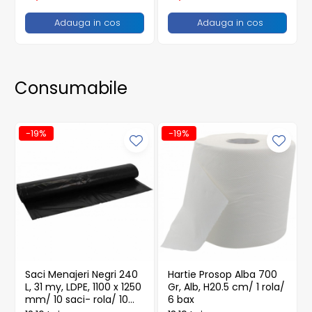
Adauga in cos
Adauga in cos
Consumabile
-19%
-19%
Saci Menajeri Negri 240
Hartie Prosop Alba 700
L, 31 my, LDPE, 1100 x 1250
Gr, Alb, H20.5 cm/ 1 rola/
mm/ 10 saci- rola/ 10
6 bax