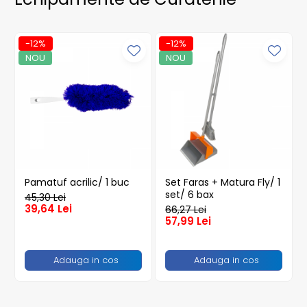
Sacose Plastic
-12%
-12%
NOU
NOU
Pamatuf acrilic/ 1 buc
Set Faras + Matura Fly/ 1
set/ 6 bax
45,30 Lei
39,64 Lei
66,27 Lei
57,99 Lei
Adauga in cos
Adauga in cos