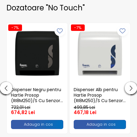
Dozatoare "No Touch"
-7%
-7%
Dispenser Negru pentru
Dispenser Alb pentru
Hartie Prosop
Hartie Prosop
(RI8M250)/S Cu Senzor,
(RI8M250)/S Cu Senzor,
Negru, 35.2 x 33 x 21.1
Alb, 35.2 x 33 x 21.1 cm/ 1
722,01 Lei
499,85 Lei
cm/ 1 buc
buc
674,82 Lei
467,18 Lei
Adauga in cos
Adauga in cos