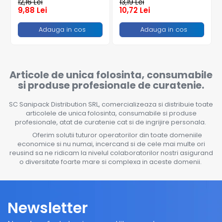
bax
12,16 Lei
13,19 Lei
9,88 Lei
10,72 Lei
Adauga in cos
Adauga in cos
Articole de unica folosinta, consumabile
si produse profesionale de curatenie.
SC Sanipack Distribution SRL, comercializeaza si distribuie toate
articolele de unica folosinta, consumabile si produse
profesionale, atat de curatenie cat si de ingrijire personala.
Oferim solutii tuturor operatorilor din toate domeniile
economice si nu numai, incercand si de cele mai multe ori
reusind sa ne ridicam la nivelul colaboratorilor nostri asigurand
o diversitate foarte mare si complexa in aceste domenii.
Newsletter