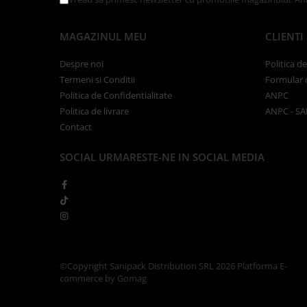
Tavite
Articole Albe
MAGAZINUL MEU
CLIENTI
Articole Natur
Articole Natur + Albe
Despre noi
Politica d
Boluri
Termeni si Conditii
Formular 
Articole din Hartie
Politica de Confidentialitate
ANPC
Politica de livrare
ANPC - SA
Consumabile
Contact
Catering
Servetele
SOCIAL
URMARESTE-NE IN SOCIAL MEDIA
Hartie Copt
Hartie Impachetat
Naproane
Port Tacam
Pungi Catering
Sacose
©Copyright Sanipack Distribution SRL 2026
Platforma E-
Articole din Lemn
commerce by Gomag
Accesorii