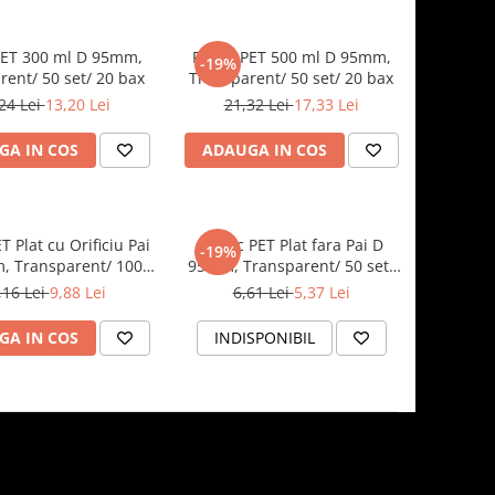
PET 300 ml D 95mm,
Pahar PET 500 ml D 95mm,
-19%
rent/ 50 set/ 20 bax
Transparent/ 50 set/ 20 bax
24 Lei
13,20 Lei
21,32 Lei
17,33 Lei
GA IN COS
ADAUGA IN COS
 Plat cu Orificiu Pai
Capac PET Plat fara Pai D
-19%
, Transparent/ 100
95mm, Transparent/ 50 set/
set/ 10 bax
20 bax
,16 Lei
9,88 Lei
6,61 Lei
5,37 Lei
GA IN COS
INDISPONIBIL