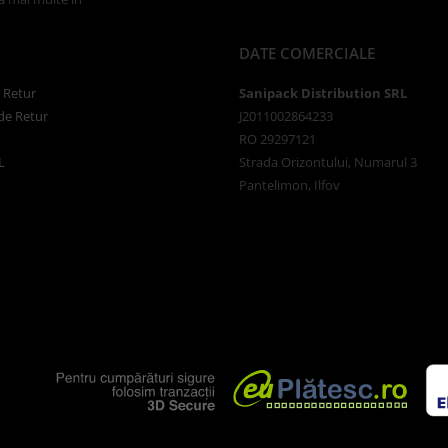
DATE COMERCIALE
e Retur
Sanipack Distribution SRL
de Retur
J2011002864233
RO 29297121
L
Strada Orizontului, Numarul 3
Pantelimon, Ilfov