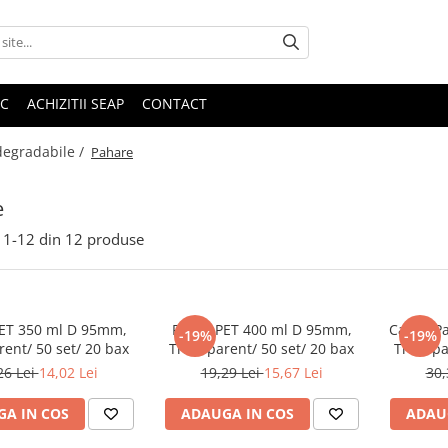
IC
ACHIZITII SEAP
CONTACT
degradabile /
Pahare
e
1-
12
din
12
produse
ET 350 ml D 95mm,
Pahar PET 400 ml D 95mm,
Capac Pa
-19%
-19%
ent/ 50 set/ 20 bax
Transparent/ 50 set/ 20 bax
Transpa
26 Lei
14,02 Lei
19,29 Lei
15,67 Lei
30,
A IN COS
ADAUGA IN COS
ADAU