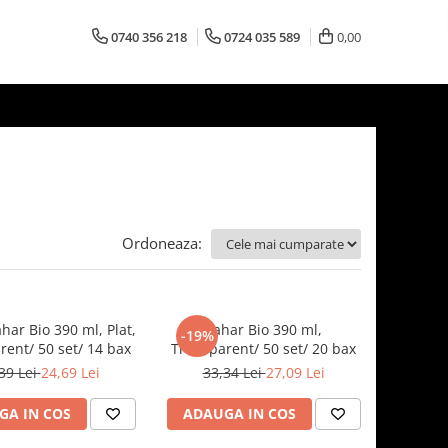
0740 356 218
0724 035 589
0,00
Ordoneaza:
har Bio 390 ml, Plat,
Pahar Bio 390 ml,
-19%
rent/ 50 set/ 14 bax
Transparent/ 50 set/ 20 bax
39 Lei
24,69 Lei
33,34 Lei
27,09 Lei
GA IN COS
ADAUGA IN COS