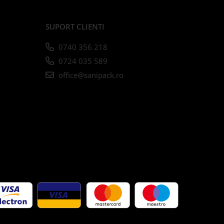
SUPORT CLIENTI
0740 356 218
0724 035 589
office@sanipack.ro