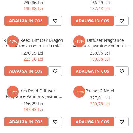
bax
buc/ 6 bax
Tacamuri
230,96 Lei
166,29 Lei
190,88 Lei
137,43 Lei
Articole din Plastic PET
Caserole
ADAUGA IN COS
ADAUGA IN COS
Sosiere
Pahare
Rezerva Reed Diffuser Dragon
Reed Diffuser Fragrance
-17%
-17%
Articole din Trestie de Zahar
Fruit & Tonka Bean 1000 ml/ 1
Vanilla & Jasmine 480 ml/ 1
buc/ 6 bax
buc/ 6 bax
Echipament de Protectie
270,99 Lei
230,96 Lei
223,96 Lei
190,88 Lei
Saci Menajeri
Articole din Carton Alb
ADAUGA IN COS
ADAUGA IN COS
Pahare
Tavite
Rezerva Reed Diffuser
Pachet 2 Nefel
-17%
-23%
Articole din Carton Kraft Natur
Fragrance Vanilla & Jasmine
327,01 Lei
480 ml/ 1 buc/ 6 bax
166,29 Lei
250,78 Lei
Barcute
137,43 Lei
Boluri
Caserole
ADAUGA IN COS
ADAUGA IN COS
Pahare