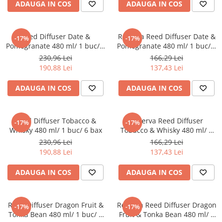
Tavite
ADAUGA IN COS
ADAUGA IN COS
Articole Albe
Articole Natur
Reed Diffuser Date &
Rezerva Reed Diffuser Date &
-17%
-17%
Articole Natur + Albe
Pomegranate 480 ml/ 1 buc/ 6
Pomegranate 480 ml/ 1 buc/ 6
Boluri
bax
bax
230,96 Lei
166,29 Lei
Articole din Hartie
190,88 Lei
137,43 Lei
Consumabile
ADAUGA IN COS
ADAUGA IN COS
Catering
Servetele
Hartie Copt
Reed Diffuser Tobacco &
Rezerva Reed Diffuser
-17%
-17%
Whisky 480 ml/ 1 buc/ 6 bax
Tobacco & Whisky 480 ml/ 1
Hartie Impachetat
buc/ 6 bax
230,96 Lei
166,29 Lei
Naproane
190,88 Lei
137,43 Lei
Port Tacam
Pungi Catering
ADAUGA IN COS
ADAUGA IN COS
Sacose
Articole din Lemn
Reed Diffuser Dragon Fruit &
Rezerva Reed Diffuser Dragon
-17%
-17%
Accesorii
Tonka Bean 480 ml/ 1 buc/ 6
Fruit & Tonka Bean 480 ml/ 1