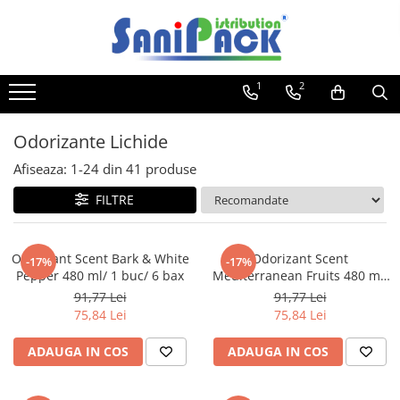
Toate Produsele
1
2
Produse de Curatenie
Sapunuri Lichide
Odorizante Lichide
Detergenti pentru Rufe
Afiseaza:
1-
24
din
41
produse
Dozare Manuala
Dozare Automata
FILTRE
Detergenti pentru Vase
Spalare Automata
Odorizant Scent Bark & White
Odorizant Scent
-17%
-17%
Spalare Manuala
Pepper 480 ml/ 1 buc/ 6 bax
Mediterranean Fruits 480 ml/
1 buc/ 6 bax
Detergenti Degresanti
91,77 Lei
91,77 Lei
75,84 Lei
75,84 Lei
Detergenti Dezincrustanti
Detergenti Pardoseli
ADAUGA IN COS
ADAUGA IN COS
Detergenti Dezinfectanti