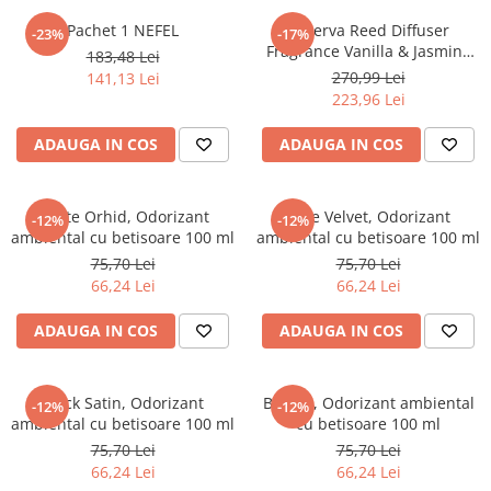
Articole din Carton Kraft Natur +
Alb
Pachet 1 NEFEL
Rezerva Reed Diffuser
-23%
-17%
Fragrance Vanilla & Jasmine
183,48 Lei
Pahare
1000 ml/ 1 buc/ 6 bax
270,99 Lei
141,13 Lei
Sandwich
223,96 Lei
Articole din Carton Negru
ADAUGA IN COS
ADAUGA IN COS
Barcute
Boluri
Caserole
White Orhid, Odorizant
Blue Velvet, Odorizant
-12%
-12%
ambiental cu betisoare 100 ml
ambiental cu betisoare 100 ml
Articole din Plastic PP
75,70 Lei
75,70 Lei
Caserole
66,24 Lei
66,24 Lei
Sosiere
Boluri
ADAUGA IN COS
ADAUGA IN COS
Articole din Trestie de Zahar Alb
Boluri
Black Satin, Odorizant
Breeze, Odorizant ambiental
-12%
-12%
Farfurii
ambiental cu betisoare 100 ml
cu betisoare 100 ml
Articole din Trestie de Zahar Natur
75,70 Lei
75,70 Lei
66,24 Lei
66,24 Lei
Boluri