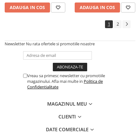
Caserole
ADAUGA IN COS
ADAUGA IN COS
Farfurii
Platouri
1
2
Articole din XPS
Caserole
Newsletter
Nu rata ofertele si promotiile noastre
Tavite
Articole pentru Cofetarii si
Gelaterii
Chese
Vreau sa primesc newsletter cu promotiile
Cupe Desert
magazinului. Afla mai multe in
Politica de
Confidentialitate
Cupe Inghetata
Cutii Prajituri
MAGAZINUL MEU
Cutii Prajituri cu Fereastra
Cutii Tort
CLIENTI
Discuri Tort
Forme de Copt
DATE COMERCIALE
Hartie Dantelata