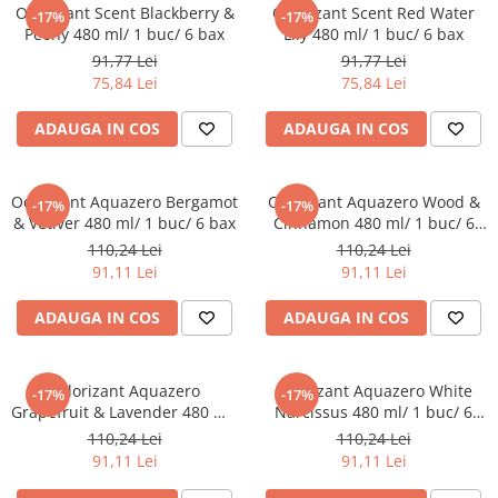
Detergenti Universali
Odorizant Scent Blackberry &
Odorizant Scent Red Water
-17%
-17%
Peony 480 ml/ 1 buc/ 6 bax
Lily 480 ml/ 1 buc/ 6 bax
Produse pentru Piscina
91,77 Lei
91,77 Lei
Detergenti Ultra-Concentrati
75,84 Lei
75,84 Lei
Ambalaje si Consumabile
ADAUGA IN COS
ADAUGA IN COS
Articole Biodegradabile
Pahare
Odorizant Aquazero Bergamot
Odorizant Aquazero Wood &
Paie
-17%
-17%
& Vetiver 480 ml/ 1 buc/ 6 bax
Cinnamon 480 ml/ 1 buc/ 6
Pungi
bax
110,24 Lei
110,24 Lei
Tacamuri
91,11 Lei
91,11 Lei
Caserole Bambus
ADAUGA IN COS
ADAUGA IN COS
Farfurii
Articole din Aluminiu
Caserole + Capace
Odorizant Aquazero
Odorizant Aquazero White
-17%
-17%
Platouri
Grapefruit & Lavender 480 ml/
Narcissus 480 ml/ 1 buc/ 6
1 buc/ 6 bax
bax
110,24 Lei
110,24 Lei
Articole din Carton
91,11 Lei
91,11 Lei
Pizza