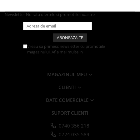
Tavite
Articole Albe
Newsletter
Nu rata ofertele si promotiile noastre
Articole Natur
Articole Natur + Albe
Boluri
Articole din Hartie
Vreau sa primesc newsletter cu promotiile
Consumabile
magazinului. Afla mai multe in
Politica de
Confidentialitate
Catering
Servetele
MAGAZINUL MEU
Hartie Copt
Hartie Impachetat
CLIENTI
Naproane
DATE COMERCIALE
Port Tacam
Pungi Catering
SUPORT CLIENTI
Sacose
Articole din Lemn
0740 356 218
0724 035 589
Accesorii