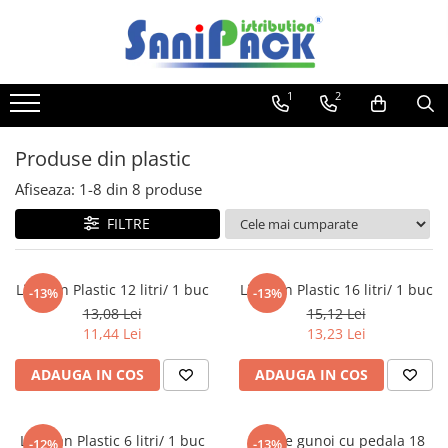
Toate Produsele
1
2
Produse de Curatenie
Sapunuri Lichide
Produse din plastic
Detergenti pentru Rufe
Afiseaza:
1-
8
din
8
produse
Dozare Manuala
Dozare Automata
FILTRE
Detergenti pentru Vase
Spalare Automata
Lighean Plastic 12 litri/ 1 buc
Lighean Plastic 16 litri/ 1 buc
-13%
-13%
Spalare Manuala
13,08 Lei
15,12 Lei
Detergenti Degresanti
11,44 Lei
13,23 Lei
Detergenti Dezincrustanti
ADAUGA IN COS
ADAUGA IN COS
Detergenti Pardoseli
Detergenti Dezinfectanti
Lighean Plastic 6 litri/ 1 buc
Cos de gunoi cu pedala 18
-12%
-13%