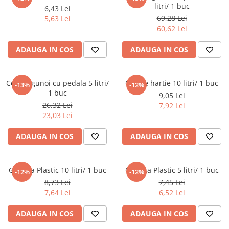
Detergenti Universali
litri/ 1 buc
6,43 Lei
69,28 Lei
5,63 Lei
Produse pentru Piscina
60,62 Lei
Detergenti Ultra-Concentrati
ADAUGA IN COS
ADAUGA IN COS
Ambalaje si Consumabile
Articole Biodegradabile
Pahare
Cos de gunoi cu pedala 5 litri/
Cos de hartie 10 litri/ 1 buc
-13%
-12%
1 buc
Paie
9,05 Lei
26,32 Lei
7,92 Lei
Pungi
23,03 Lei
Tacamuri
Caserole Bambus
ADAUGA IN COS
ADAUGA IN COS
Farfurii
Articole din Aluminiu
Galeata Plastic 10 litri/ 1 buc
Galeata Plastic 5 litri/ 1 buc
-12%
-12%
Caserole + Capace
8,73 Lei
7,45 Lei
Platouri
7,64 Lei
6,52 Lei
Articole din Carton
ADAUGA IN COS
ADAUGA IN COS
Pizza