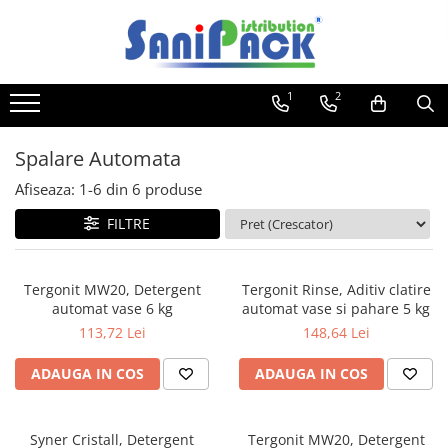
Toate Produsele
1
2
Produse de Curatenie
Sapunuri Lichide
Spalare Automata
Detergenti pentru Rufe
Afiseaza:
1-
6
din
6
produse
Dozare Manuala
Dozare Automata
FILTRE
Detergenti pentru Vase
Spalare Automata
Tergonit MW20, Detergent
Tergonit Rinse, Aditiv clatire
Spalare Manuala
automat vase 6 kg
automat vase si pahare 5 kg
Detergenti Degresanti
113,72 Lei
148,64 Lei
Detergenti Dezincrustanti
ADAUGA IN COS
ADAUGA IN COS
Detergenti Pardoseli
Detergenti Dezinfectanti
Syner Cristall, Detergent
Tergonit MW20, Detergent