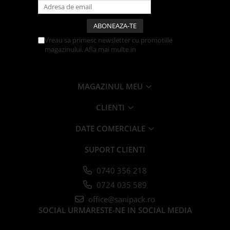
Tacamuri
Articole din Plastic PET
Caserole
Vreau sa primesc newsletter cu promotiile
Sosiere
magazinului. Afla mai multe in
Politica de
Confidentialitate
Pahare
Articole din Trestie de Zahar
MAGAZINUL MEU
Echipament de Protectie
Saci Menajeri
CLIENTI
Articole din Carton Alb
DATE COMERCIALE
Pahare
SUPORT CLIENTI
Tavite
Articole din Carton Kraft Natur
0740 356 218
Barcute
0724 035 589
Boluri
office@sanipack.ro
Caserole
SOCIAL
URMARESTE-NE IN SOCIAL MEDIA
Pahare