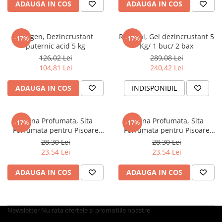
Tavite
ADAUGA IN COS
ADAUGA IN COS
Articole Albe
Articole Natur
Puligen, Dezincrustant
Ruderal, Gel dezincrustant 5
-17%
-17%
Articole Natur + Albe
puternic acid 5 kg
Kg/ 1 buc/ 2 bax
Boluri
126,02 Lei
289,08 Lei
Articole din Hartie
104,81 Lei
240,42 Lei
Consumabile
ADAUGA IN COS
INDISPONIBIL
Catering
Servetele
Hartie Copt
Retina Profumata, Sita
Retina Profumata, Sita
-17%
-17%
Parfumata pentru Pisoare
Parfumata pentru Pisoare
Hartie Impachetat
Rosa
Verde
28,30 Lei
28,30 Lei
Naproane
23,54 Lei
23,54 Lei
Port Tacam
Pungi Catering
ADAUGA IN COS
ADAUGA IN COS
Sacose
Articole din Lemn
Newsletter
Nu rata ofertele si promotiile noastre
Accesorii