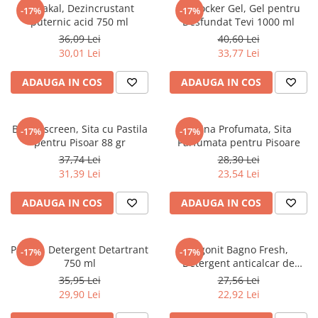
Detergenti Universali
Ultrakal, Dezincrustant
Unblocker Gel, Gel pentru
-17%
-17%
puternic acid 750 ml
Desfundat Tevi 1000 ml
Produse pentru Piscina
36,09 Lei
40,60 Lei
Detergenti Ultra-Concentrati
30,01 Lei
33,77 Lei
Ambalaje si Consumabile
ADAUGA IN COS
ADAUGA IN COS
Articole Biodegradabile
Pahare
Bio Uriscreen, Sita cu Pastila
Retina Profumata, Sita
Paie
-17%
-17%
pentru Pisoar 88 gr
Parfumata pentru Pisoare
Pungi
37,74 Lei
28,30 Lei
Tacamuri
31,39 Lei
23,54 Lei
Caserole Bambus
ADAUGA IN COS
ADAUGA IN COS
Farfurii
Articole din Aluminiu
Caserole + Capace
Pulivat, Detergent Detartrant
Argonit Bagno Fresh,
-17%
-17%
Platouri
750 ml
Detergent anticalcar de
intretinere 750 ml
35,95 Lei
27,56 Lei
Articole din Carton
29,90 Lei
22,92 Lei
Pizza