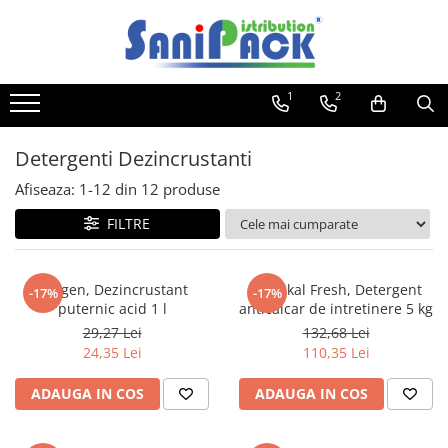
Toate Produsele
1
2
Produse de Curatenie
Sapunuri Lichide
Detergenti Dezincrustanti
Detergenti pentru Rufe
Afiseaza:
1-
12
din
12
produse
Dozare Manuala
Dozare Automata
FILTRE
Detergenti pentru Vase
Spalare Automata
Puligen, Dezincrustant
Igienikal Fresh, Detergent
-17%
-17%
Spalare Manuala
puternic acid 1 l
anticalcar de intretinere 5 kg
Detergenti Degresanti
29,27 Lei
132,68 Lei
24,35 Lei
110,35 Lei
Detergenti Dezincrustanti
Detergenti Pardoseli
ADAUGA IN COS
ADAUGA IN COS
Detergenti Dezinfectanti