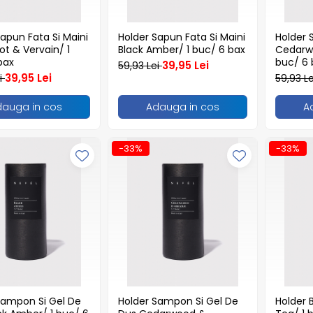
apun Fata Si Maini
Holder Sapun Fata Si Maini
Holder 
t & Vervain/ 1
Black Amber/ 1 buc/ 6 bax
Cedarwo
bax
buc/ 6 
39,95 Lei
59,93 Lei
39,95 Lei
i
59,93 L
dauga in cos
Adauga in cos
A
-33%
-33%
Sampon Si Gel De
Holder Sampon Si Gel De
Holder 