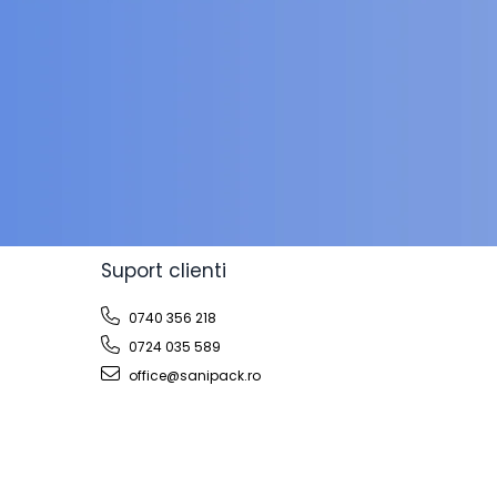
Suport clienti
0740 356 218
0724 035 589
office@sanipack.ro