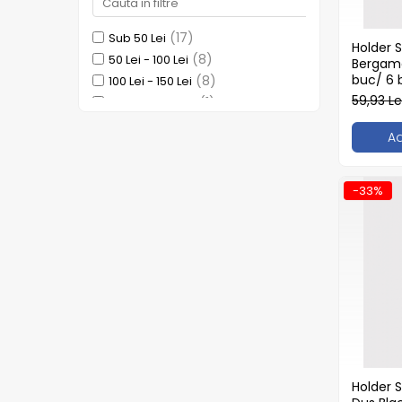
Detergenti Universali
Produse pentru Piscina
(17)
Sub 50 Lei
Holder S
(8)
50 Lei - 100 Lei
Detergenti Ultra-Concentrati
Bergamo
buc/ 6 
(8)
100 Lei - 150 Lei
Ambalaje si Consumabile
59,93 Le
(1)
150 Lei - 200 Lei
Articole Biodegradabile
(1)
200 Lei - 250 Lei
A
Pahare
(2)
400 Lei - 500 Lei
Paie
Pungi
-33%
Tacamuri
Caserole Bambus
Farfurii
Articole din Aluminiu
Caserole + Capace
Platouri
Articole din Carton
Pizza
Holder 