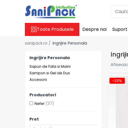
Toate Produsele
Toate Produsele
Despre noi
Suport
Produse de Curatenie
Sapunuri Lichide
sanipack.ro /
Ingrijire Personala
Detergenti pentru Rufe
Ingrij
Dozare Manuala
Ingrijire Personala
Dozare Automata
Afiseaza
Sapun de Fata si Maini
Detergenti pentru Vase
Sampon si Gel de Dus
Spalare Automata
Accesorii
-33%
Spalare Manuala
Detergenti Degresanti
Producatori
Detergenti Dezincrustanti
(37)
Nefel
Detergenti Pardoseli
Pret
Detergenti Dezinfectanti