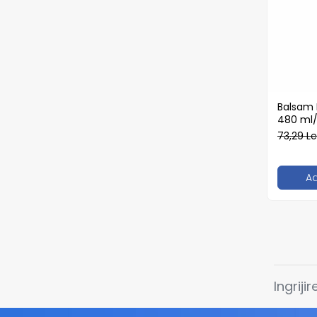
Boluri
Caserole
Farfurii
Platouri
Articole din XPS
Caserole
Balsam 
480 ml/
Tavite
73,29 Le
Articole pentru Cofetarii si
Gelaterii
A
Chese
Cupe Desert
Cupe Inghetata
Cutii Prajituri
Cutii Prajituri cu Fereastra
Cutii Tort
Ingriji
Discuri Tort
Forme de Copt