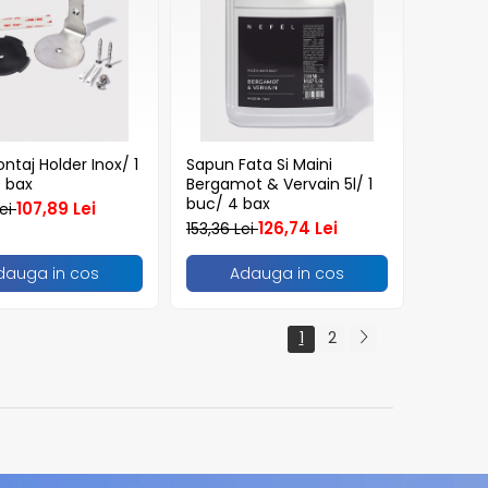
ontaj Holder Inox/ 1
Sapun Fata Si Maini
 bax
Bergamot & Vervain 5l/ 1
buc/ 4 bax
107,89 Lei
Lei
126,74 Lei
153,36 Lei
dauga in cos
Adauga in cos
1
2