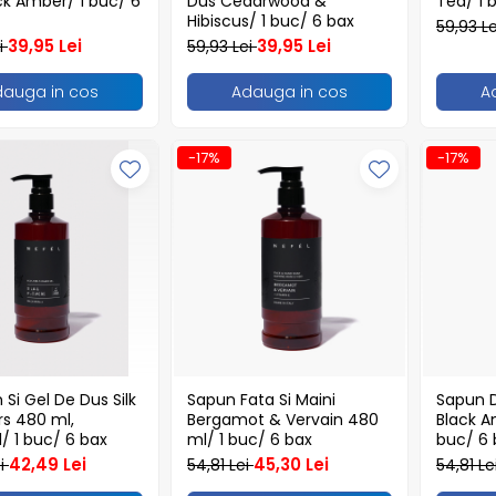
ck Amber/ 1 buc/ 6
Dus Cedarwood &
Tea/ 1 
Hibiscus/ 1 buc/ 6 bax
59,93 L
39,95 Lei
39,95 Lei
i
59,93 Lei
dauga in cos
Adauga in cos
A
-17%
-17%
Si Gel De Dus Silk
Sapun Fata Si Maini
Sapun D
rs 480 ml,
Bergamot & Vervain 480
Black A
/ 1 buc/ 6 bax
ml/ 1 buc/ 6 bax
buc/ 6 
42,49 Lei
45,30 Lei
ei
54,81 Lei
54,81 Le