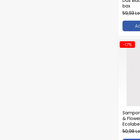
Dus Bla
Tavite
bax
Articole Albe
59,93 Le
Articole Natur
Articole Natur + Albe
A
Boluri
Articole din Hartie
-17%
Consumabile
Catering
Servetele
Hartie Copt
Hartie Impachetat
Naproane
Port Tacam
Pungi Catering
Sampon 
Sacose
& Flowe
Ecolabel
Articole din Lemn
50,98 L
Accesorii