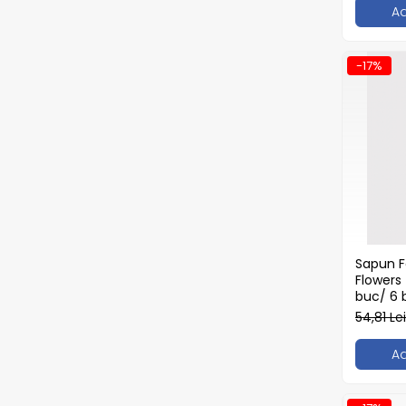
Tacamuri
A
Articole din Plastic PET
Caserole
-17%
Sosiere
Pahare
Articole din Trestie de Zahar
Echipament de Protectie
Saci Menajeri
Articole din Carton Alb
Pahare
Sapun Fa
Tavite
Flowers 
Articole din Carton Kraft Natur
buc/ 6 
54,81 Le
Barcute
Boluri
A
Caserole
Pahare