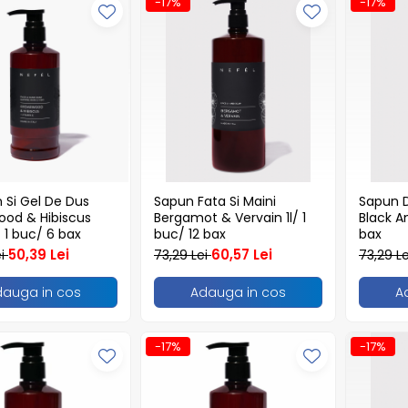
-17%
-17%
Si Gel De Dus
Sapun Fata Si Maini
Sapun D
od & Hibiscus
Bergamot & Vervain 1l/ 1
Black Am
 1 buc/ 6 bax
buc/ 12 bax
bax
50,39 Lei
60,57 Lei
ei
73,29 Lei
73,29 L
dauga in cos
Adauga in cos
A
-17%
-17%