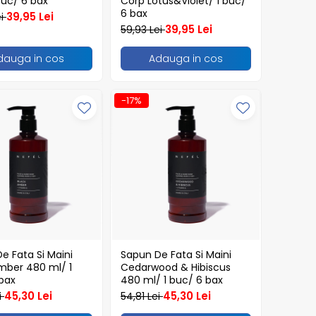
buc/ 6 bax
Corp Lotus&Violet/ 1 buc/
6 bax
39,95 Lei
ei
39,95 Lei
59,93 Lei
dauga in cos
Adauga in cos
-17%
e Fata Si Maini
Sapun De Fata Si Maini
mber 480 ml/ 1
Cedarwood & Hibiscus
bax
480 ml/ 1 buc/ 6 bax
45,30 Lei
45,30 Lei
i
54,81 Lei