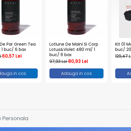
De Par Green Tea
Lotiune De Maini Si Corp
Kit 01 M
 1 buc/ 6 bax
Lotus&Violet 480 ml/ 1
buc/ 20
buc/ 6 bax
60,57 Lei
i
129,47 
80,93 Lei
97,93 Lei
dauga in cos
Adauga in cos
A
re Personala