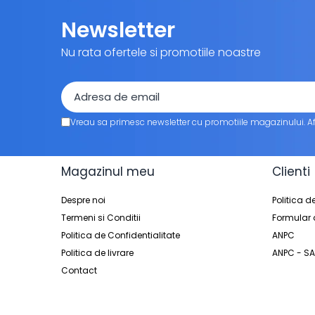
Hartie Dantelata
Newsletter
Monoportii Prajituri
Platforme Tort
Nu rata ofertele si promotiile noastre
Platouri Prajituri
Platouri Tort
Articole Termo-Sudare
Boluri
Vreau sa primesc newsletter cu promotiile magazinului. A
Caserole
Folii
Magazinul meu
Clienti
Masini + Rame
Folii Alimentare
Despre noi
Politica d
Folii Aluminiu
Termeni si Conditii
Formular 
Politica de Confidentialitate
ANPC
Folii Paletat
Politica de livrare
ANPC - SA
Manusi de Unica Folosinta
Contact
Pungi Alimentare
Pungi pentru Vidat