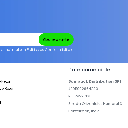
fla mai multe in
Politica de Confidentialitate
Date comerciale
Sanipack Distribution SRL
e Retur
de Retur
J2011002864233
RO 29297121
L
Strada Orizontului, Numarul 3
Pantelimon, Ilfov