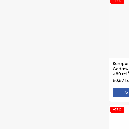
-17%
Articole din Carton Kraft Natur +
Alb
Pahare
Sandwich
Articole din Carton Negru
Barcute
Boluri
Caserole
Articole din Plastic PP
Sampon 
Cedarwo
Caserole
480 ml/
Sosiere
60,97 L
Boluri
A
Articole din Trestie de Zahar Alb
Boluri
-17%
Farfurii
Articole din Trestie de Zahar
Natur