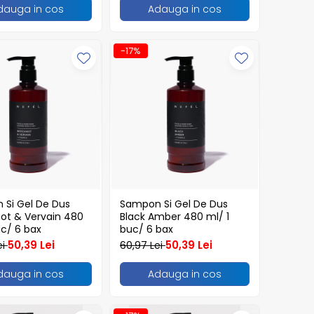
dauga in cos
Adauga in cos
-17%
Si Gel De Dus
Sampon Si Gel De Dus
ot & Vervain 480
Black Amber 480 ml/ 1
uc/ 6 bax
buc/ 6 bax
50,39 Lei
50,39 Lei
ei
60,97 Lei
dauga in cos
Adauga in cos