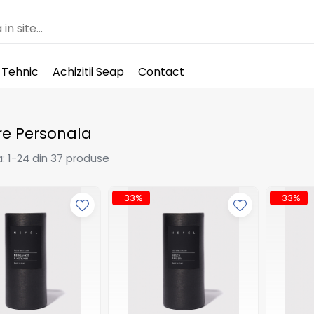
 Tehnic
Achizitii Seap
Contact
ire Personala
:
1-
24
din
37
produse
-33%
-33%