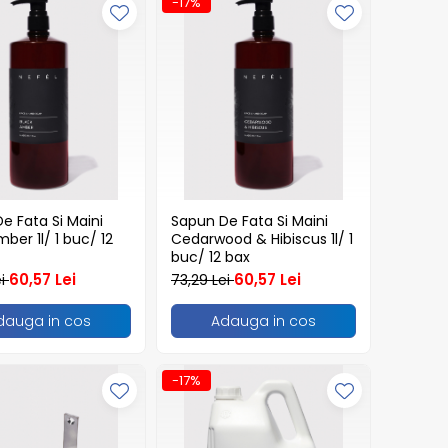
-17%
e Fata Si Maini
Sapun De Fata Si Maini
ber 1l/ 1 buc/ 12
Cedarwood & Hibiscus 1l/ 1
buc/ 12 bax
60,57 Lei
60,57 Lei
ei
73,29 Lei
dauga in cos
Adauga in cos
-17%