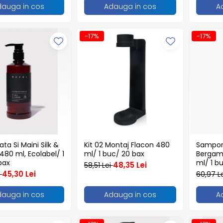
dauga in cos
Adauga in cos
A
-17%
-17%
ta Si Maini Silk &
Kit 02 Montaj Flacon 480
Sampon 
480 ml, Ecolabel/ 1
ml/ 1 buc/ 20 bax
Bergam
bax
ml/ 1 b
48,35 Lei
58,51 Lei
45,30 Lei
i
60,97 L
dauga in cos
Adauga in cos
A