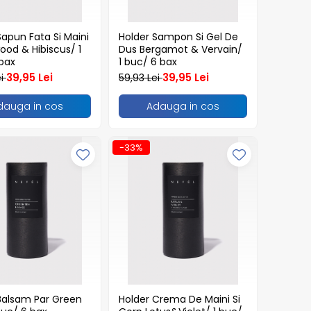
Sapun Fata Si Maini
Holder Sampon Si Gel De
od & Hibiscus/ 1
Dus Bergamot & Vervain/
bax
1 buc/ 6 bax
39,95 Lei
39,95 Lei
ei
59,93 Lei
dauga in cos
Adauga in cos
-33%
Balsam Par Green
Holder Crema De Maini Si