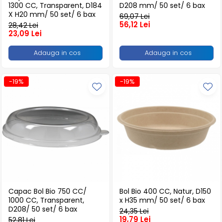
Produse pentru Piscina
Articole Albe
1300 CC, Transparent, D184
D208 mm/ 50 set/ 6 bax
Mop Talpa
Articole Natur
X H20 mm/ 50 set/ 6 bax
Detergenti Ultra-Concentrati
69,07 Lei
56,12 Lei
28,42 Lei
Mop-K
Articole Natur + Albe
23,09 Lei
Boluri
Mopuri Clasice
Articole din Hartie
Adauga in cos
Adauga in cos
Produse din plastic
Consumabile
Racleta Pardoseala
Catering
-19%
-19%
Spalatoare Inox/ Sarma
Servetele
Hartie Copt
Hartie Impachetat
Naproane
Port Tacam
Pungi Catering
Sacose
Articole din Lemn
Capac Bol Bio 750 CC/
Bol Bio 400 CC, Natur, D150
Accesorii
1000 CC, Transparent,
x H35 mm/ 50 set/ 6 bax
D208/ 50 set/ 6 bax
24,35 Lei
Tacamuri
19,79 Lei
52,81 Lei