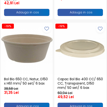
Articole din Plastic PET
42,91 Lei
Caserole
Adauga in cos
Adauga in cos
Sosiere
Pahare
-19%
-19%
Articole din Trestie de Zahar
Echipament de Protectie
Saci Menajeri
Articole din Carton Alb
Pahare
Tavite
Articole din Carton Kraft Natur
Barcute
Bol Bio 650 CC, Natur, D150
Capac Bol Bio 400 CC/ 650
Boluri
x H61 mm/ 50 set/ 6 bax
CC, Transparent, D150
mm/ 50 set/ 6 bax
38,58 Lei
Caserole
31,35 Lei
60,94 Lei
Pahare
49,52 Lei
Articole din Carton Kraft Natur +
Adauga in cos
Adauga in cos
Alb