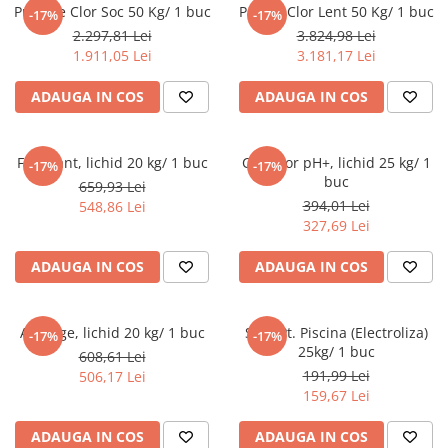
Produse pentru Piscina
Articole Albe
Pulbere Clor Soc 50 Kg/ 1 buc
Pastile Clor Lent 50 Kg/ 1 buc
-17%
-17%
Mop Talpa
Articole Natur
Detergenti Ultra-Concentrati
2.297,81 Lei
3.824,98 Lei
Mop-K
Articole Natur + Albe
1.911,05 Lei
3.181,17 Lei
Boluri
Mopuri Clasice
ADAUGA IN COS
ADAUGA IN COS
Articole din Hartie
Produse din plastic
Consumabile
Racleta Pardoseala
Floculant, lichid 20 kg/ 1 buc
Corector pH+, lichid 25 kg/ 1
Catering
-17%
-17%
Spalatoare Inox/ Sarma
buc
659,93 Lei
Servetele
394,01 Lei
548,86 Lei
Hartie Copt
327,69 Lei
Hartie Impachetat
ADAUGA IN COS
ADAUGA IN COS
Naproane
Port Tacam
Pungi Catering
Antialge, lichid 20 kg/ 1 buc
Sare Pt. Piscina (Electroliza)
-17%
-17%
Sacose
25kg/ 1 buc
608,61 Lei
Articole din Lemn
191,99 Lei
506,17 Lei
159,67 Lei
Accesorii
Tacamuri
ADAUGA IN COS
ADAUGA IN COS