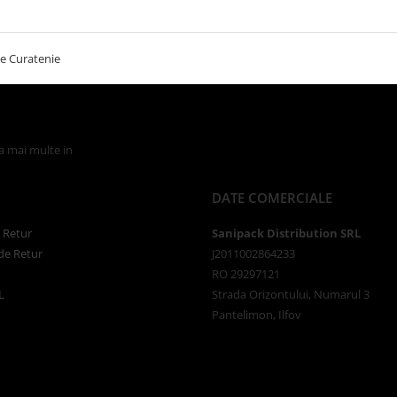
e Curatenie
la mai multe in
Politica de Confidentialitate
DATE COMERCIALE
e Retur
Sanipack Distribution SRL
de Retur
J2011002864233
RO 29297121
L
Strada Orizontului, Numarul 3
Pantelimon, Ilfov