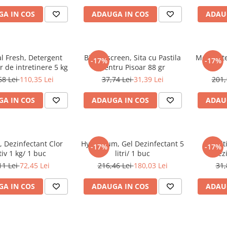
A IN COS
ADAUGA IN COS
ADAU
al Fresh, Detergent
Bio Uriscreen, Sita cu Pastila
Moquette
-17%
-17%
r de intretinere 5 kg
pentru Pisoar 88 gr
68 Lei
110,35 Lei
37,74 Lei
31,39 Lei
201,
A IN COS
ADAUGA IN COS
ADAU
l, Dezinfectant Clor
Hygienium, Gel Dezinfectant 5
Multi
-17%
-17%
tiv 1 kg/ 1 buc
litri/ 1 buc
Dezi
11 Lei
72,45 Lei
216,46 Lei
180,03 Lei
31,
A IN COS
ADAUGA IN COS
ADAU