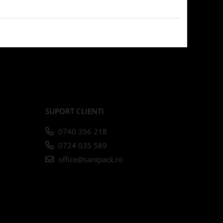
SUPORT CLIENTI
0740 356 218
0724 035 589
office@sanipack.ro