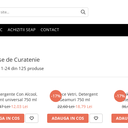
IC
ACHIZITII SEAP
CONTACT
e de Curatenie
1-
24
din
125
produse
ergente Con Alcool,
Efficace Vetri, Detergent
Ultra
-17%
-17%
nt universal 750 ml
Geamuri 750 ml
pute
47 Lei
12,03 Lei
22,60 Lei
18,79 Lei
36,
A IN COS
ADAUGA IN COS
ADAU