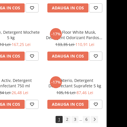
GA IN COS
ADAUGA IN COS
, Detergent Mochete
Deo Floor White Musk,
-17%
5 kg
Detergent Odorizant Pardoseli
5 kg
10 Lei
167,25 Lei
133,35 Lei
110,91 Lei
GA IN COS
ADAUGA IN COS
 Activ, Detergent
Bakterio, Detergent
-17%
nfectant 750 ml
Dezinfectant Suprafete 5 kg
84 Lei
26,48 Lei
105,16 Lei
87,46 Lei
GA IN COS
ADAUGA IN COS
1
2
3
6
...