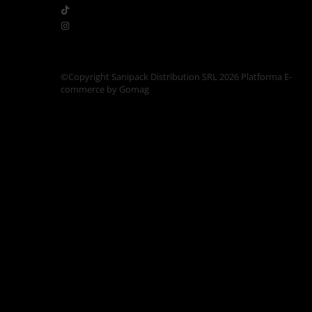
Articole din Carton Kraft Natur +
Alb
Pahare
Sandwich
Articole din Carton Negru
©Copyright Sanipack Distribution SRL 2026
Platforma E-
commerce by Gomag
Barcute
Boluri
Caserole
Articole din Plastic PP
Caserole
Sosiere
Boluri
Articole din Trestie de Zahar Alb
Boluri
Farfurii
Articole din Trestie de Zahar Natur
Boluri