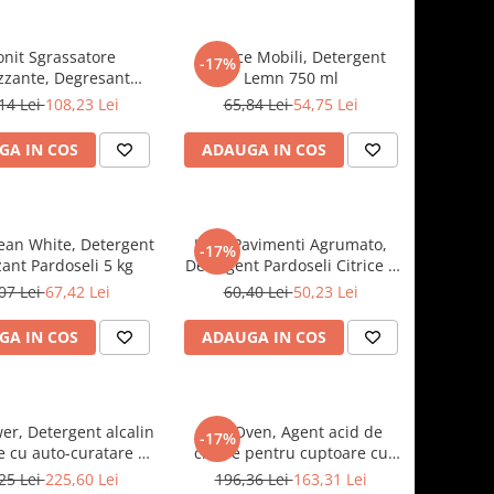
onit Sgrassatore
Efficace Mobili, Detergent
-17%
izzante, Degresant
Lemn 750 ml
ofesional 5 kg
14 Lei
108,23 Lei
65,84 Lei
54,75 Lei
GA IN COS
ADAUGA IN COS
ean White, Detergent
Uni5 Pavimenti Agrumato,
-17%
ant Pardoseli 5 kg
Detergent Pardoseli Citrice 5
kg
07 Lei
67,42 Lei
60,40 Lei
50,23 Lei
GA IN COS
ADAUGA IN COS
r, Detergent alcalin
Brill Oven, Agent acid de
-17%
e cu auto-curatare 6
clatire pentru cuptoare cu
kg
auto-curatare 5 kg
25 Lei
225,60 Lei
196,36 Lei
163,31 Lei