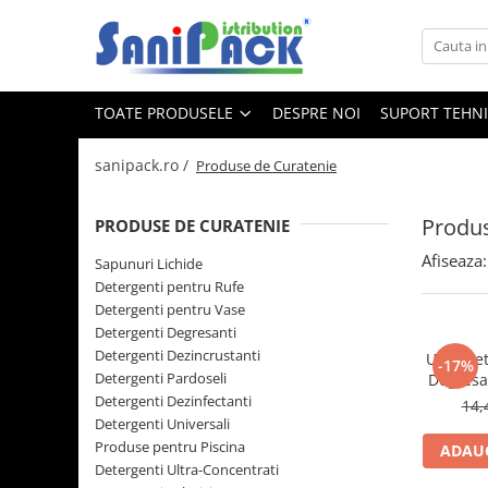
Toate Produsele
TOATE PRODUSELE
DESPRE NOI
SUPORT TEHN
Produse de Curatenie
Sapunuri Lichide
sanipack.ro /
Produse de Curatenie
Detergenti pentru Rufe
Dozare Manuala
Produs
PRODUSE DE CURATENIE
Dozare Automata
Afiseaza:
Sapunuri Lichide
Detergenti pentru Vase
Detergenti pentru Rufe
Spalare Automata
Detergenti pentru Vase
Spalare Manuala
Detergenti Degresanti
Detergenti Dezincrustanti
Uni5 Det
Detergenti Degresanti
-17%
Detergenti Pardoseli
Degresa
Detergenti Dezincrustanti
Detergenti Dezinfectanti
14,
Detergenti Universali
Detergenti Pardoseli
Produse pentru Piscina
ADAUG
Detergenti Dezinfectanti
Detergenti Ultra-Concentrati