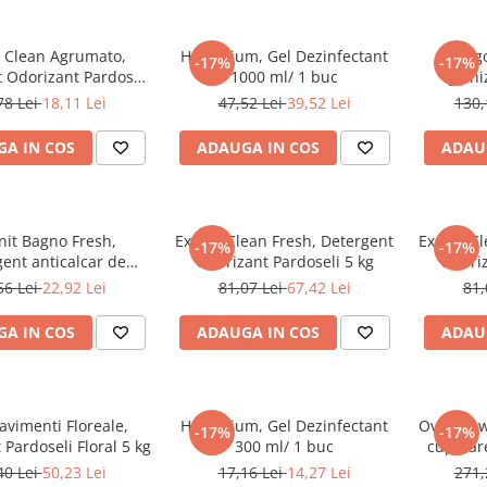
t Clean Agrumato,
Hygienium, Gel Dezinfectant
Arg
-17%
-17%
 Odorizant Pardoseli
1000 ml/ 1 buc
Igien
1 litru
pr
78 Lei
18,11 Lei
47,52 Lei
39,52 Lei
130,
A IN COS
ADAUGA IN COS
ADAU
nit Bagno Fresh,
Expert Clean Fresh, Detergent
Expert Cl
-17%
-17%
ent anticalcar de
Odorizant Pardoseli 5 kg
Odoriz
retinere 750 ml
56 Lei
22,92 Lei
81,07 Lei
67,42 Lei
81,
A IN COS
ADAUGA IN COS
ADAU
avimenti Floreale,
Hygienium, Gel Dezinfectant
Oven Powe
-17%
-17%
 Pardoseli Floral 5 kg
300 ml/ 1 buc
cuptoar
40 Lei
50,23 Lei
17,16 Lei
14,27 Lei
271,