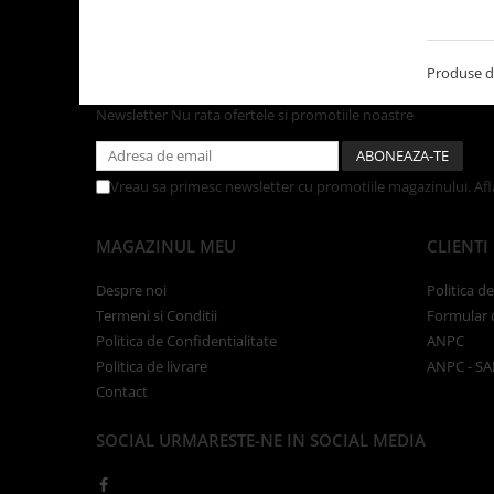
Tacamuri
Articole din Plastic PET
Caserole
Produse d
Sosiere
Newsletter
Nu rata ofertele si promotiile noastre
Pahare
Articole din Trestie de Zahar
Vreau sa primesc newsletter cu promotiile magazinului. Af
Echipament de Protectie
Saci Menajeri
MAGAZINUL MEU
CLIENTI
Articole din Carton Alb
Despre noi
Politica d
Pahare
Termeni si Conditii
Formular 
Tavite
Politica de Confidentialitate
ANPC
Articole din Carton Kraft Natur
Politica de livrare
ANPC - SA
Barcute
Contact
Boluri
SOCIAL
URMARESTE-NE IN SOCIAL MEDIA
Caserole
Pahare