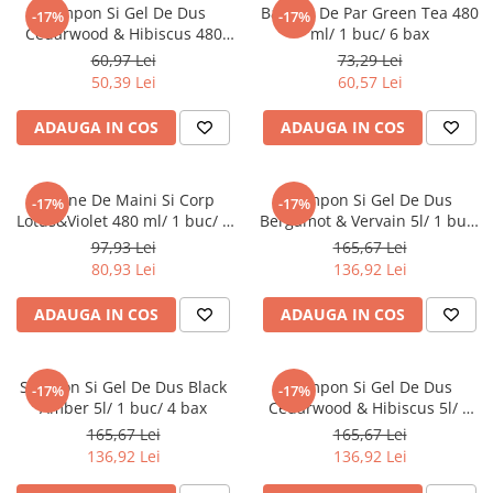
Detergenti Universali
Sampon Si Gel De Dus
Balsam De Par Green Tea 480
-17%
-17%
Cedarwood & Hibiscus 480
ml/ 1 buc/ 6 bax
Produse pentru Piscina
ml/ 1 buc/ 6 bax
60,97 Lei
73,29 Lei
Detergenti Ultra-Concentrati
50,39 Lei
60,57 Lei
Ambalaje si Consumabile
ADAUGA IN COS
ADAUGA IN COS
Articole Biodegradabile
Pahare
Lotiune De Maini Si Corp
Sampon Si Gel De Dus
Paie
-17%
-17%
Lotus&Violet 480 ml/ 1 buc/ 6
Bergamot & Vervain 5l/ 1 buc/
Pungi
bax
4 bax
97,93 Lei
165,67 Lei
Tacamuri
80,93 Lei
136,92 Lei
Caserole Bambus
ADAUGA IN COS
ADAUGA IN COS
Farfurii
Articole din Aluminiu
Caserole + Capace
Sampon Si Gel De Dus Black
Sampon Si Gel De Dus
-17%
-17%
Platouri
Amber 5l/ 1 buc/ 4 bax
Cedarwood & Hibiscus 5l/ 1
buc/ 4 bax
165,67 Lei
165,67 Lei
Articole din Carton
136,92 Lei
136,92 Lei
Pizza