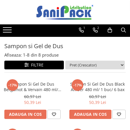
Toate Produsele
1
2
Produse de Curatenie
Sapunuri Lichide
Sampon si Gel de Dus
Detergenti pentru Rufe
Afiseaza:
1-
8
din
8
produse
Dozare Manuala
Dozare Automata
FILTRE
Detergenti pentru Vase
Spalare Automata
Sampon Si Gel De Dus
Sampon Si Gel De Dus Black
-17%
-17%
Spalare Manuala
Bergamot & Vervain 480 ml/ 1
Amber 480 ml/ 1 buc/ 6 bax
buc/ 6 bax
Detergenti Degresanti
60,97 Lei
60,97 Lei
50,39 Lei
50,39 Lei
Detergenti Dezincrustanti
Detergenti Pardoseli
ADAUGA IN COS
ADAUGA IN COS
Detergenti Dezinfectanti