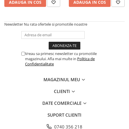
Tavite
ADAUGA IN COS
ADAUGA IN COS
Articole Albe
Articole Natur
Articole Natur + Albe
Newsletter
Nu rata ofertele si promotiile noastre
Boluri
Articole din Hartie
Consumabile
Vreau sa primesc newsletter cu promotiile
Catering
magazinului. Afla mai multe in
Politica de
Servetele
Confidentialitate
Hartie Copt
Hartie Impachetat
MAGAZINUL MEU
Naproane
CLIENTI
Port Tacam
Pungi Catering
DATE COMERCIALE
Sacose
SUPORT CLIENTI
Articole din Lemn
Accesorii
0740 356 218