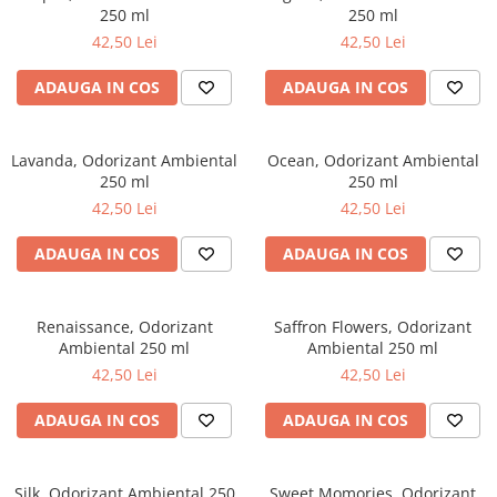
Articole din Plastic PET
250 ml
250 ml
Caserole
42,50 Lei
42,50 Lei
Sosiere
ADAUGA IN COS
ADAUGA IN COS
Pahare
Articole din Trestie de Zahar
Lavanda, Odorizant Ambiental
Ocean, Odorizant Ambiental
Echipament de Protectie
250 ml
250 ml
Saci Menajeri
42,50 Lei
42,50 Lei
Articole din Carton Alb
ADAUGA IN COS
ADAUGA IN COS
Pahare
Tavite
Articole din Carton Kraft Natur
Renaissance, Odorizant
Saffron Flowers, Odorizant
Ambiental 250 ml
Ambiental 250 ml
Barcute
42,50 Lei
42,50 Lei
Boluri
Caserole
ADAUGA IN COS
ADAUGA IN COS
Pahare
Articole din Carton Kraft Natur +
Silk, Odorizant Ambiental 250
Sweet Momories, Odorizant
Alb