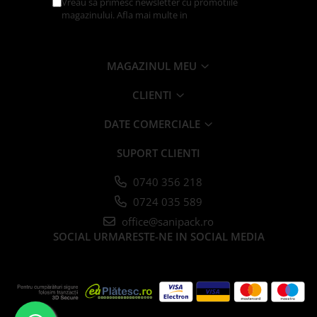
Vreau sa primesc newsletter cu promotiile
Platforme Tort
magazinului. Afla mai multe in
Politica de
Confidentialitate
Platouri Prajituri
Platouri Tort
MAGAZINUL MEU
Articole Termo-Sudare
Boluri
CLIENTI
Caserole
DATE COMERCIALE
Folii
Masini + Rame
SUPORT CLIENTI
Folii Alimentare
0740 356 218
Folii Aluminiu
0724 035 589
Folii Paletat
office@sanipack.ro
Manusi de Unica Folosinta
SOCIAL
URMARESTE-NE IN SOCIAL MEDIA
Pungi Alimentare
Pungi pentru Vidat
Saci Carmangerie
Sacose Plastic