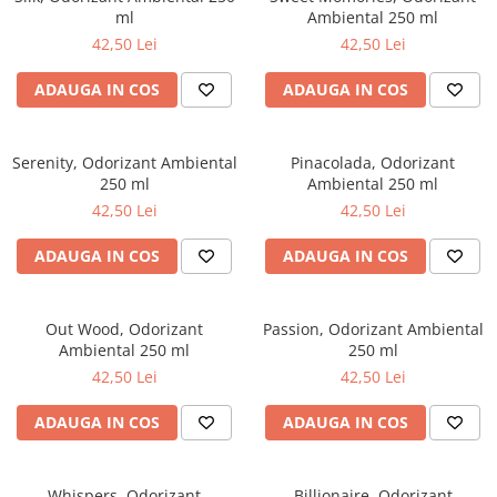
ml
Ambiental 250 ml
Pahare
42,50 Lei
42,50 Lei
Sandwich
ADAUGA IN COS
ADAUGA IN COS
Articole din Carton Negru
Barcute
Boluri
Serenity, Odorizant Ambiental
Pinacolada, Odorizant
Caserole
250 ml
Ambiental 250 ml
42,50 Lei
42,50 Lei
Articole din Plastic PP
Caserole
ADAUGA IN COS
ADAUGA IN COS
Sosiere
Boluri
Out Wood, Odorizant
Passion, Odorizant Ambiental
Articole din Trestie de Zahar Alb
Ambiental 250 ml
250 ml
Boluri
42,50 Lei
42,50 Lei
Farfurii
ADAUGA IN COS
ADAUGA IN COS
Articole din Trestie de Zahar Natur
Boluri
Caserole
Whispers, Odorizant
Billionaire, Odorizant