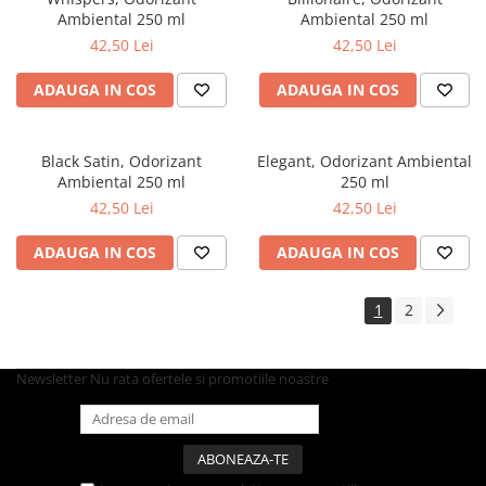
Farfurii
Ambiental 250 ml
Ambiental 250 ml
42,50 Lei
42,50 Lei
Platouri
Articole din XPS
ADAUGA IN COS
ADAUGA IN COS
Caserole
Tavite
Black Satin, Odorizant
Elegant, Odorizant Ambiental
Articole pentru Cofetarii si
Ambiental 250 ml
250 ml
Gelaterii
42,50 Lei
42,50 Lei
Chese
Cupe Desert
ADAUGA IN COS
ADAUGA IN COS
Cupe Inghetata
Cutii Prajituri
1
2
Cutii Prajituri cu Fereastra
Cutii Tort
Newsletter
Nu rata ofertele si promotiile noastre
Discuri Tort
Forme de Copt
Hartie Dantelata
Monoportii Prajituri