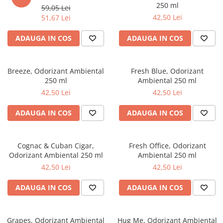
Produse pentru Piscina
Articole Albe
250 ml
59,05 Lei
Mop Talpa
Articole Natur
Detergenti Ultra-Concentrati
42,50 Lei
51,67 Lei
Mop-K
Articole Natur + Albe
ADAUGA IN COS
ADAUGA IN COS
Boluri
Mopuri Clasice
Articole din Hartie
Produse din plastic
Consumabile
Breeze, Odorizant Ambiental
Fresh Blue, Odorizant
Racleta Pardoseala
250 ml
Ambiental 250 ml
Catering
Spalatoare Inox/ Sarma
42,50 Lei
42,50 Lei
Servetele
Hartie Copt
ADAUGA IN COS
ADAUGA IN COS
Hartie Impachetat
Naproane
Cognac & Cuban Cigar,
Fresh Office, Odorizant
Port Tacam
Odorizant Ambiental 250 ml
Ambiental 250 ml
Pungi Catering
42,50 Lei
42,50 Lei
Sacose
Articole din Lemn
ADAUGA IN COS
ADAUGA IN COS
Accesorii
Tacamuri
Grapes, Odorizant Ambiental
Hug Me, Odorizant Ambiental