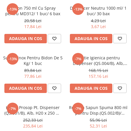
Farfurii
Flacon 750 ml Cu Spray
Dispencer Neutru 1000 ml/ 1
-13%
-13%
Platouri
pentru MD312/ 1 buc/ 6 bax
buc/ 30 bax
Articole din XPS
20,58 Lei
4,23 Lei
17,84 Lei
3,67 Lei
Caserole
Tavite
ADAUGA IN COS
ADAUGA IN COS
Articole pentru Cofetarii si
Gelaterii
Suport Inox Pentru Bidon De 5
Hartie Igienica pentru
-13%
-7%
Chese
Kg/ 1 buc
Dispenser (QS.004/B), Alb,
Cupe Desert
19.5 cm x 250 m/ 12 role
89,84 Lei
168,15 Lei
Cupe Inghetata
77,86 Lei
157,16 Lei
Cutii Prajituri
ADAUGA IN COS
ADAUGA IN COS
Cutii Prajituri cu Fereastra
Cutii Tort
Discuri Tort
Hartie Prosop Pt. Dispenser
Rezerva Sapun Spuma 800 ml
-7%
-7%
Forme de Copt
(QS.001/B), Alb, H20 x 250 m/
pentru Disp.(QS.002/B)/
4 role
12buc/bax
252,33 Lei
55,96 Lei
Hartie Dantelata
235,84 Lei
52,31 Lei
Monoportii Prajituri