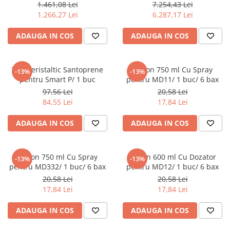
peristaltice, 15 l/h/ 1 buc
1.461,08 Lei
7.254,43 Lei
1.266,27 Lei
6.287,17 Lei
Pahare
Sandwich
ADAUGA IN COS
ADAUGA IN COS
Articole din Carton Negru
Barcute
Tub Peristaltic Santoprene
Flacon 750 ml Cu Spray
Boluri
-13%
-13%
pentru Smart P/ 1 buc
pentru MD11/ 1 buc/ 6 bax
Caserole
97,56 Lei
20,58 Lei
Articole din Plastic PP
84,55 Lei
17,84 Lei
Caserole
ADAUGA IN COS
ADAUGA IN COS
Sosiere
Boluri
Articole din Trestie de Zahar Alb
Flacon 750 ml Cu Spray
Flacon 600 ml Cu Dozator
-13%
-13%
pentru MD332/ 1 buc/ 6 bax
pentru MD12/ 1 buc/ 6 bax
Boluri
20,58 Lei
20,58 Lei
Farfurii
17,84 Lei
17,84 Lei
Articole din Trestie de Zahar Natur
ADAUGA IN COS
ADAUGA IN COS
Boluri
Caserole