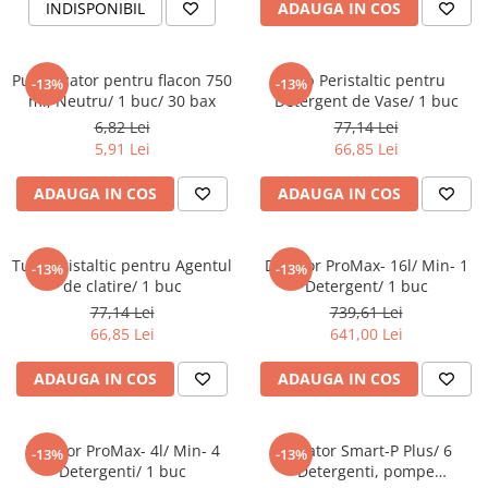
Articole din Plastic PET
INDISPONIBIL
ADAUGA IN COS
Caserole
Sosiere
Pulverizator pentru flacon 750
Tub Peristaltic pentru
-13%
-13%
Pahare
ml, Neutru/ 1 buc/ 30 bax
Detergent de Vase/ 1 buc
Articole din Trestie de Zahar
6,82 Lei
77,14 Lei
5,91 Lei
66,85 Lei
Echipament de Protectie
Saci Menajeri
ADAUGA IN COS
ADAUGA IN COS
Articole din Carton Alb
Pahare
Tub Peristaltic pentru Agentul
Dozator ProMax- 16l/ Min- 1
-13%
-13%
de clatire/ 1 buc
Detergent/ 1 buc
Tavite
77,14 Lei
739,61 Lei
Articole din Carton Kraft Natur
66,85 Lei
641,00 Lei
Barcute
ADAUGA IN COS
ADAUGA IN COS
Boluri
Caserole
Pahare
Dozator ProMax- 4l/ Min- 4
Dozator Smart-P Plus/ 6
-13%
-13%
Articole din Carton Kraft Natur +
Detergenti/ 1 buc
Detergenti, pompe
Alb