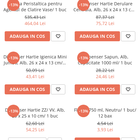
Produse pentru Piscina
Articole Albe
Pompa Peristaltica pentru
Dispenser Hartie Derulare
-13%
-13%
Mop Talpa
Articole Natur
Agentul de Clatire Vase/ 1 buc
Centrala, Alb, 26 x 24 x 13 cm/
Detergenti Ultra-Concentrati
1 buc
Mop-K
Articole Natur + Albe
535,43 Lei
87,37 Lei
464,04 Lei
75,72 Lei
Boluri
Mopuri Clasice
Articole din Hartie
Produse din plastic
ADAUGA IN COS
ADAUGA IN COS
Consumabile
Racleta Pardoseala
Catering
Spalatoare Inox/ Sarma
Dispenser Hartie Igienica Mini
Dispenser Sapun, Alb,
-13%
-13%
Servetele
Jumbo, Alb, 26 x 24 x 13 cm/ 1
Capacitate 1000 ml/ 1 buc
Hartie Copt
buc
50,09 Lei
28,22 Lei
Hartie Impachetat
43,41 Lei
24,46 Lei
Naproane
ADAUGA IN COS
ADAUGA IN COS
Port Tacam
Pungi Catering
Sacose
Dispenser Hartie ZZ/ VV, Alb,
Flacon 750 ml, Neutru/ 1 buc/
-13%
-13%
25 x 25 x 10 cm/ 1 buc
12 bax
Articole din Lemn
62,60 Lei
4,54 Lei
Accesorii
54,25 Lei
3,93 Lei
Tacamuri