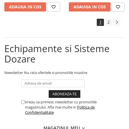
Platforme Tort
ADAUGA IN COS
ADAUGA IN COS
Platouri Prajituri
Platouri Tort
1
2
Articole Termo-Sudare
Boluri
Caserole
Echipamente si Sisteme
Folii
Dozare
Masini + Rame
Folii Alimentare
Newsletter
Nu rata ofertele si promotiile noastre
Folii Aluminiu
Folii Paletat
Manusi de Unica Folosinta
Pungi Alimentare
Vreau sa primesc newsletter cu promotiile
magazinului. Afla mai multe in
Politica de
Pungi pentru Vidat
Confidentialitate
Saci Carmangerie
MAGAZINUL MEU
Sacose Plastic