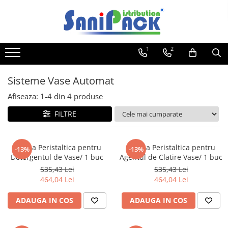
Toate Produsele
1
2
Produse de Curatenie
Sapunuri Lichide
Sisteme Vase Automat
Detergenti pentru Rufe
Afiseaza:
1-
4
din
4
produse
Dozare Manuala
Dozare Automata
FILTRE
Detergenti pentru Vase
Spalare Automata
Pompa Peristaltica pentru
Pompa Peristaltica pentru
-13%
-13%
Spalare Manuala
Detergentul de Vase/ 1 buc
Agentul de Clatire Vase/ 1 buc
Detergenti Degresanti
535,43 Lei
535,43 Lei
464,04 Lei
464,04 Lei
Detergenti Dezincrustanti
Detergenti Pardoseli
ADAUGA IN COS
ADAUGA IN COS
Detergenti Dezinfectanti