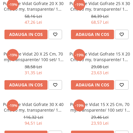
Detergenti Universali
Pungi De Vidat Gofrate 20 X 30
Pungi De Vidat Gofrate 25 X 30
-19%
-19%
Cm, 90 my, transparente/ 100
Cm, 90 my, transparente/ 100
Produse pentru Piscina
set/ 10 bax
set/ 10 bax
58,16 Lei
84,39 Lei
Detergenti Ultra-Concentrati
47,26 Lei
68,57 Lei
Ambalaje si Consumabile
ADAUGA IN COS
ADAUGA IN COS
Articole Biodegradabile
Pahare
Pungi De Vidat 20 X 25 Cm, 70
Pungi De Vidat Gofrate 15 X 20
Paie
-19%
-19%
my, transparente/ 100 set/ 10
Cm, 90 my, transparente/ 100
Pungi
bax
set/ 10 bax
38,58 Lei
29,08 Lei
Tacamuri
31,35 Lei
23,63 Lei
Caserole Bambus
ADAUGA IN COS
ADAUGA IN COS
Farfurii
Articole din Aluminiu
Caserole + Capace
Pungi De Vidat Gofrate 30 X 40
Pungi De Vidat 15 X 25 Cm, 70
-19%
-19%
Platouri
Cm, 90 my, transparente/ 100
my, transparente/ 100 set/ 10
set/ 10 bax
bax
116,32 Lei
29,46 Lei
Articole din Carton
94,51 Lei
23,93 Lei
Pizza