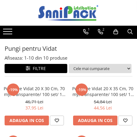
Toate Produsele
1
2
Produse de Curatenie
Sapunuri Lichide
Pungi pentru Vidat
Detergenti pentru Rufe
Afiseaza:
1-
10
din
10
produse
Dozare Manuala
Dozare Automata
FILTRE
Detergenti pentru Vase
Spalare Automata
Pungi De Vidat 20 X 30 Cm, 70
Pungi De Vidat 20 X 35 Cm, 70
-19%
-19%
Spalare Manuala
my, transparente/ 100 set/ 10
my, transparente/ 100 set/ 10
bax
bax
Detergenti Degresanti
46,71 Lei
54,84 Lei
37,95 Lei
44,56 Lei
Detergenti Dezincrustanti
Detergenti Pardoseli
ADAUGA IN COS
ADAUGA IN COS
Detergenti Dezinfectanti