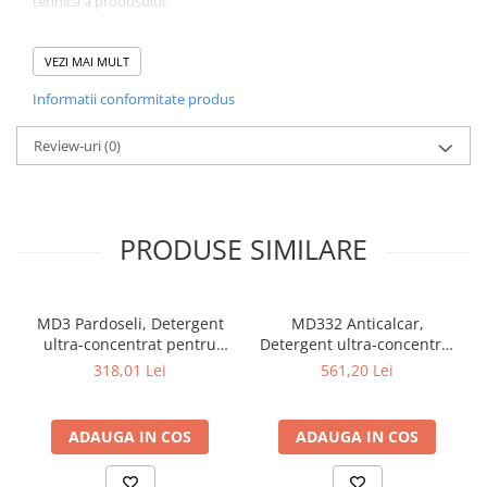
tehnica a produsului.
Pahare
Sandwich
Recomandari
VEZI MAI MULT
Acest produs este un produs profesional. Consultati fisa tehnica
Articole din Carton Negru
Informatii conformitate produs
si fisa de siguranta.
Barcute
Pentru informatii suplimentare, contactati departamentul tehnic.
Review-uri
(0)
Boluri
Caserole
Articole din Plastic PP
Caserole
PRODUSE SIMILARE
Sosiere
Boluri
MD3 Pardoseli, Detergent
MD332 Anticalcar,
Articole din Trestie de Zahar Alb
ultra-concentrat pentru
Detergent ultra-concentrat
Boluri
pardoseala 5 kg
anticalcar 5 kg
318,01 Lei
561,20 Lei
Farfurii
Articole din Trestie de Zahar Natur
ADAUGA IN COS
ADAUGA IN COS
Boluri
Caserole