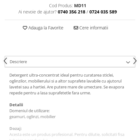
Articole din Plastic PET
Cod Produs:
MD11
Caserole
Ai nevoie de ajutor?
0740 356 218
/
0724 035 589
Sosiere
Adauga la Favorite
Cere informatii
Pahare
Articole din Trestie de Zahar
Echipament de Protectie
Saci Menajeri
Descriere
Articole din Carton Alb
Pahare
Detergent ultra-concentrat ideal pentru curatarea sticlei,
oglinzilor, mobilierului si a altor suprafete lavabile cu ajutorul
Tavite
lavetei sau a hartiei. Are putere mare de umectare. Se evapora
Articole din Carton Kraft Natur
repede pentru a lasa suprafetetle fara urme.
Barcute
Detalii
Boluri
Domeniul de utilizare:
geamuri, oglinzi, mobilier
Caserole
Pahare
Dozaj:
Articole din Carton Kraft Natur +
Acesta este un produs profesional. Pentru dilutie, solicitati fisa
Alb