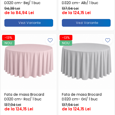
Produse pentru Piscina
Articole Albe
D320 cm- Bej/ 1 buc
D320 cm- Alb/ 1 buc
Mop Talpa
Articole Natur
Detergenti Ultra-Concentrati
94,38 Lei
137,94 Lei
de la 84,94 Lei
de la 124,15 Lei
Mop-K
Articole Natur + Albe
Boluri
Mopuri Clasice
Vezi Variante
Vezi Variante
Articole din Hartie
Produse din plastic
Consumabile
Racleta Pardoseala
-13%
-13%
Catering
NOU
NOU
Spalatoare Inox/ Sarma
Servetele
Hartie Copt
Hartie Impachetat
Naproane
Port Tacam
Pungi Catering
Sacose
Fata de masa Brocard
Fata de masa Brocard
Articole din Lemn
D320 cm- Roz/ 1 buc
D320 cm- Gri/ 1 buc
Accesorii
137,94 Lei
137,94 Lei
de la 124,15 Lei
de la 124,15 Lei
Tacamuri