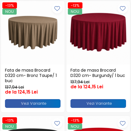
-13%
-13%
Pahare
NOU
NOU
Sandwich
Articole din Carton Negru
Barcute
Boluri
Caserole
Articole din Plastic PP
Caserole
Fata de masa Brocard
Fata de masa Brocard
Sosiere
D320 cm- Bronz Taupe/ 1
D320 cm- Burgundy/ 1 buc
Boluri
buc
137,94 Lei
de la 124,15 Lei
137,94 Lei
Articole din Trestie de Zahar Alb
de la 124,15 Lei
Boluri
Vezi Variante
Vezi Variante
Farfurii
Articole din Trestie de Zahar
Natur
-13%
-13%
NOU
NOU
Boluri