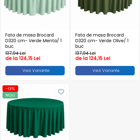
Monoportii Prajituri
Platforme Tort
Platouri Prajituri
Platouri Tort
Fata de masa Brocard
Fata de masa Brocard
Articole Termo-Sudare
D320 cm- Verde Menta/ 1
D320 cm- Verde Olive/ 1
Boluri
buc
buc
137,94 Lei
137,94 Lei
Caserole
de la 124,15 Lei
de la 124,15 Lei
Folii
Masini + Rame
Vezi Variante
Vezi Variante
Folii Alimentare
Folii Aluminiu
-13%
NOU
Folii Paletat
Manusi de Unica Folosinta
Pungi Alimentare
Pungi pentru Vidat
Saci Carmangerie