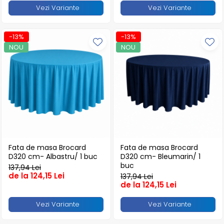
Articole din Plastic PET
Vezi Variante
Vezi Variante
Caserole
Sosiere
-13%
-13%
Pahare
NOU
NOU
Articole din Trestie de Zahar
Echipament de Protectie
Saci Menajeri
Articole din Carton Alb
Pahare
Tavite
Articole din Carton Kraft Natur
Fata de masa Brocard
Fata de masa Brocard
D320 cm- Albastru/ 1 buc
D320 cm- Bleumarin/ 1
Barcute
buc
137,94 Lei
Boluri
de la 124,15 Lei
137,94 Lei
de la 124,15 Lei
Caserole
Pahare
Vezi Variante
Vezi Variante
Articole din Carton Kraft Natur +
Alb