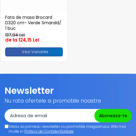
Sacose Plastic
Fata de masa Brocard
D320 cm- Verde Smarald/
1 buc
137,94 Lei
de la 124,15 Lei
Vezi Variante
Newsletter
Nu rata ofertele si promotiile noastre
Vreau sa primesc newsletter cu promotiile magazinului. Afla mai
multe in
Politica de Confidentialitate