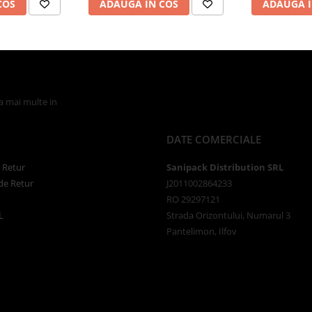
COS
ADAUGA IN COS
ADAUGA I
la mai multe in
Politica de Confidentialitate
DATE COMERCIALE
e Retur
Sanipack Distribution SRL
de Retur
J2011002864233
RO 29297121
L
Strada Orizontului, Numarul 3
Pantelimon, Ilfov