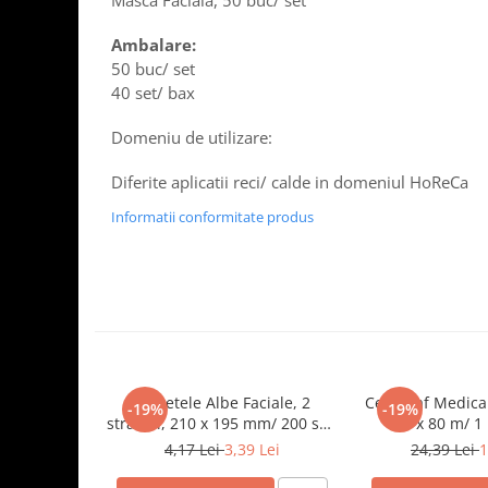
Masca Faciala, 50 buc/ set
Tavite
Articole Albe
Ambalare:
Articole Natur
50 buc/ set
Articole Natur + Albe
40 set/ bax
Boluri
Domeniu de utilizare:
Articole din Hartie
Consumabile
Diferite aplicatii reci/ calde in domeniul HoReCa
Catering
Informatii conformitate produs
Servetele
Hartie Copt
Hartie Impachetat
Naproane
Port Tacam
Pungi Catering
Servetele Albe Faciale, 2
Cearceaf Medical
Sacose
-19%
-19%
straturi, 210 x 195 mm/ 200 set/
cm x 80 m/ 1 
Articole din Lemn
45 bax
4,17 Lei
3,39 Lei
24,39 Lei
1
Accesorii