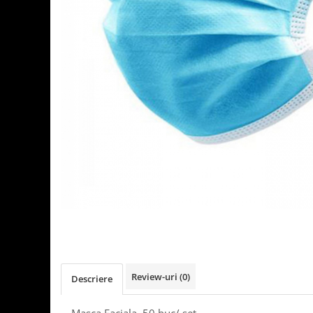
Detergenti Universali
Produse pentru Piscina
Detergenti Ultra-Concentrati
Ambalaje si Consumabile
Articole Biodegradabile
Pahare
Paie
Pungi
Tacamuri
Caserole Bambus
Farfurii
Articole din Aluminiu
Caserole + Capace
Platouri
Articole din Carton
Review-uri
(0)
Descriere
Pizza