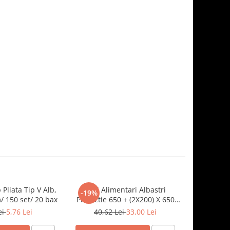
 Pliata Tip V Alb,
Saci Alimentari Albastri
Sosiera cu
-19%
-19%
 150 set/ 20 bax
Protectie 650 + (2X200) X 650
Transparen
mm, 100 set/ 5 bax
ei
5,76 Lei
40,62 Lei
33,00 Lei
8,5