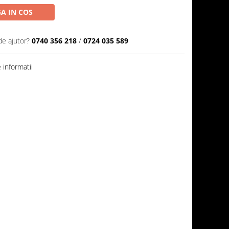
A IN COS
de ajutor?
0740 356 218
/
0724 035 589
informatii