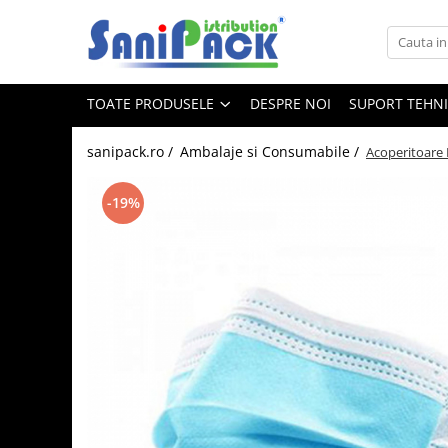
Toate Produsele
TOATE PRODUSELE
DESPRE NOI
SUPORT TEHN
Produse de Curatenie
Sapunuri Lichide
sanipack.ro /
Ambalaje si Consumabile /
Acoperitoare 
Detergenti pentru Rufe
Dozare Manuala
-19%
Dozare Automata
Detergenti pentru Vase
Spalare Automata
Spalare Manuala
Detergenti Degresanti
Detergenti Dezincrustanti
Detergenti Pardoseli
Detergenti Dezinfectanti