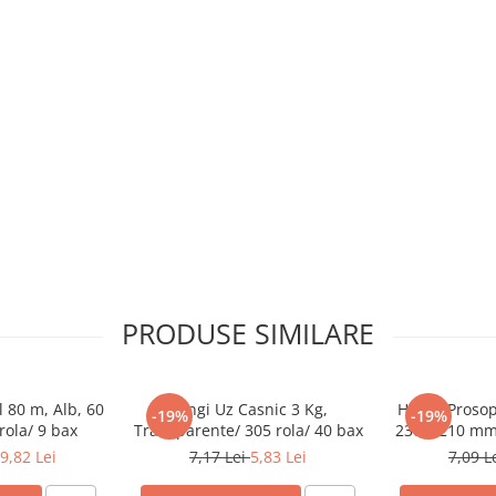
PRODUSE SIMILARE
 80 m, Alb, 60
Pungi Uz Casnic 3 Kg,
Hartie Prosop
-19%
-19%
rola/ 9 bax
Transparente/ 305 rola/ 40 bax
230 x 210 mm/
9,82 Lei
7,17 Lei
5,83 Lei
7,09 L