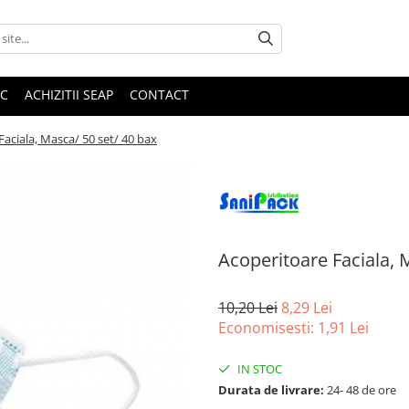
IC
ACHIZITII SEAP
CONTACT
Faciala, Masca/ 50 set/ 40 bax
Acoperitoare Faciala, 
10,20 Lei
8,29 Lei
Economisesti:
1,91
Lei
IN STOC
Durata de livrare:
24- 48 de ore