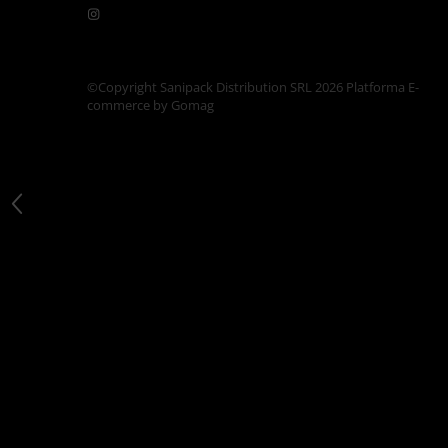
Articole din Carton Kraft Natur +
Alb
Pahare
Sandwich
©Copyright Sanipack Distribution SRL 2026
Platforma E-
commerce by Gomag
Articole din Carton Negru
Barcute
Boluri
Caserole
Articole din Plastic PP
Caserole
Sosiere
Boluri
Articole din Trestie de Zahar Alb
Boluri
Farfurii
Articole din Trestie de Zahar Natur
Boluri