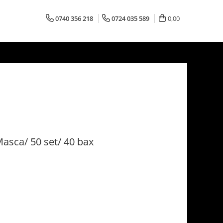
0740 356 218
0724 035 589
0,00
Masca/ 50 set/ 40 bax