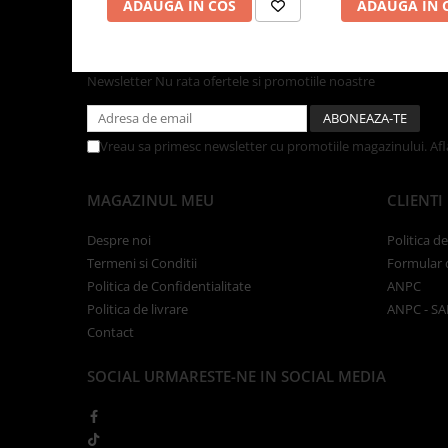
ADAUGA IN COS
ADAUGA IN 
Tacamuri
Articole din Plastic PET
Caserole
Newsletter
Nu rata ofertele si promotiile noastre
Sosiere
Pahare
Articole din Trestie de Zahar
Vreau sa primesc newsletter cu promotiile magazinului. Af
Echipament de Protectie
MAGAZINUL MEU
CLIENTI
Saci Menajeri
Articole din Carton Alb
Despre noi
Politica d
Termeni si Conditii
Formular 
Pahare
Politica de Confidentialitate
ANPC
Tavite
Politica de livrare
ANPC - SA
Articole din Carton Kraft Natur
Contact
Barcute
SOCIAL
URMARESTE-NE IN SOCIAL MEDIA
Boluri
Caserole
Pahare