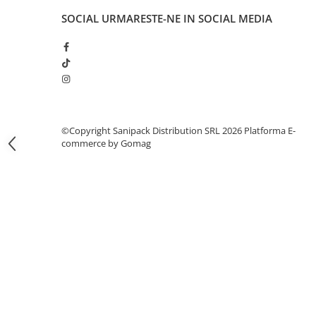
Articole din Carton Kraft Natur +
SOCIAL
URMARESTE-NE IN SOCIAL MEDIA
Alb
Pahare
Sandwich
Articole din Carton Negru
Barcute
Boluri
©Copyright Sanipack Distribution SRL 2026
Platforma E-
Caserole
commerce by Gomag
Articole din Plastic PP
Caserole
Sosiere
Boluri
Articole din Trestie de Zahar Alb
Boluri
Farfurii
Articole din Trestie de Zahar Natur
Boluri