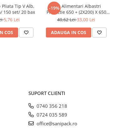
 Pliata Tip V Alb,
Saci Alimentari Albastri
Sosiera cu
-19%
-19%
 150 set/ 20 bax
Protectie 650 + (2X200) X 650
Transparen
mm, 100 set/ 5 bax
ei
5,76 Lei
40,62 Lei
33,00 Lei
8,5
N COS
ADAUGA IN COS
ADAUG
SUPORT CLIENTI
0740 356 218
0724 035 589
office@sanipack.ro