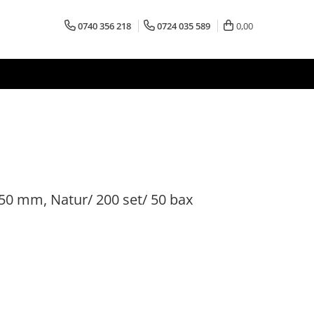
0740 356 218
0724 035 589
0,00
150 mm, Natur/ 200 set/ 50 bax