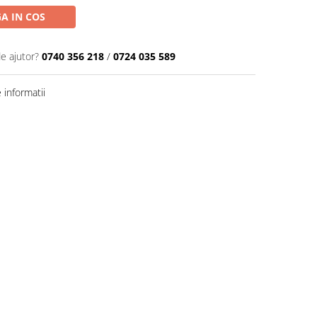
A IN COS
de ajutor?
0740 356 218
/
0724 035 589
informatii