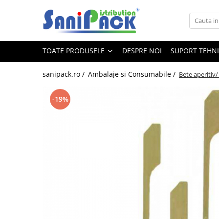
Toate Produsele
TOATE PRODUSELE
DESPRE NOI
SUPORT TEHN
Produse de Curatenie
Sapunuri Lichide
sanipack.ro /
Ambalaje si Consumabile /
Bete aperitiv
Detergenti pentru Rufe
Dozare Manuala
-19%
Dozare Automata
Detergenti pentru Vase
Spalare Automata
Spalare Manuala
Detergenti Degresanti
Detergenti Dezincrustanti
Detergenti Pardoseli
Detergenti Dezinfectanti