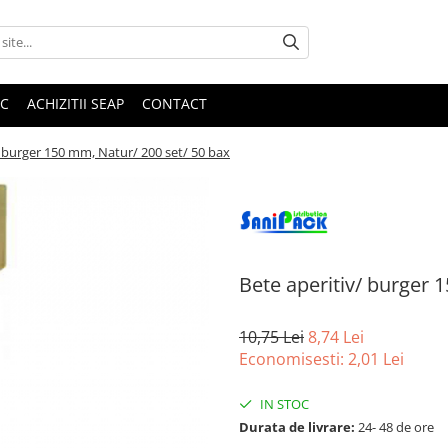
IC
ACHIZITII SEAP
CONTACT
/ burger 150 mm, Natur/ 200 set/ 50 bax
Bete aperitiv/ burger 
10,75 Lei
8,74 Lei
Economisesti:
2,01
Lei
IN STOC
Durata de livrare:
24- 48 de ore