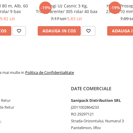
 80 m, Alb, 60
Pungi Uz Casnic 3 Kg,
Hartie Prosop
-19%
-19%
rola/ 9 bax
Transparente/ 305 rola/ 40 bax
230 x 210 mm/
9,82 Lei
7,17 Lei
5,83 Lei
7,09 L
COS
ADAUGA IN COS
ADAUGA I
la mai multe in
Politica de Confidentialitate
DATE COMERCIALE
e Retur
Sanipack Distribution SRL
de Retur
J2011002864233
RO 29297121
L
Strada Orizontului, Numarul 3
Pantelimon, Ilfov