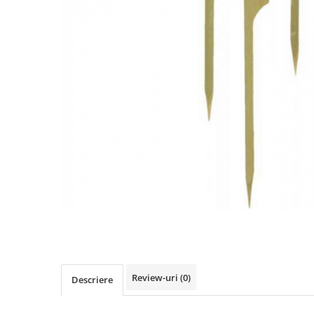
Detergenti Universali
Produse pentru Piscina
Detergenti Ultra-Concentrati
Ambalaje si Consumabile
Articole Biodegradabile
Pahare
Paie
Pungi
Tacamuri
Caserole Bambus
Farfurii
Articole din Aluminiu
Caserole + Capace
Platouri
Articole din Carton
Review-uri
(0)
Descriere
Pizza