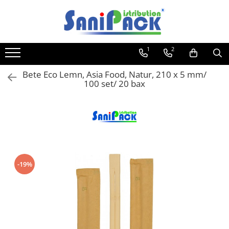
Toate Produsele
1
2
Produse de Curatenie
Sapunuri Lichide
Bete Eco Lemn, Asia Food, Natur, 210 x 5 mm/
100 set/ 20 bax
Detergenti pentru Rufe
Dozare Manuala
Dozare Automata
Detergenti pentru Vase
Spalare Automata
Spalare Manuala
-19%
Detergenti Degresanti
Detergenti Dezincrustanti
Detergenti Pardoseli
Detergenti Dezinfectanti