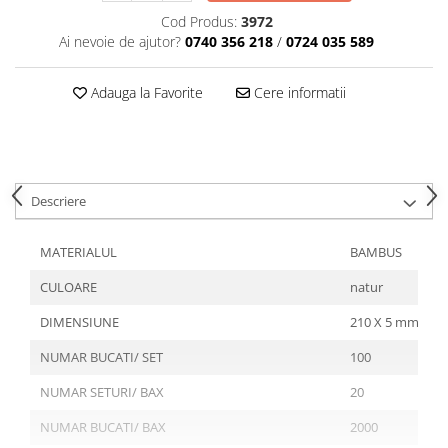
Tavite
Cod Produs:
3972
Articole Albe
Ai nevoie de ajutor?
0740 356 218
/
0724 035 589
Articole Natur
Articole Natur + Albe
Adauga la Favorite
Cere informatii
Boluri
Articole din Hartie
Consumabile
Catering
Descriere
Servetele
Hartie Copt
MATERIALUL
BAMBUS
Hartie Impachetat
CULOARE
natur
Naproane
Port Tacam
DIMENSIUNE
210 X 5 mm
Pungi Catering
NUMAR BUCATI/ SET
100
Sacose
NUMAR SETURI/ BAX
20
Articole din Lemn
NUMAR BUCATI/ BAX
2000
Accesorii