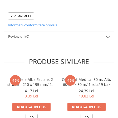
Tacamuri
Articole din Plastic PET
VEZI MAI MULT
Caserole
Domeniu de utilizare:
Diferite aplicatii reci/ calde in domeniul HoReCa
Sosiere
Informatii conformitate produs
Pahare
Review-uri
(0)
Articole din Trestie de Zahar
Echipament de Protectie
Saci Menajeri
PRODUSE SIMILARE
Articole din Carton Alb
Pahare
Tavite
Servetele Albe Faciale, 2
Cearceaf Medical 80 m, Alb,
-19%
-19%
Articole din Carton Kraft Natur
straturi, 210 x 195 mm/ 200
60 cm x 80 m/ 1 rola/ 9 bax
set/ 45 bax
4,17 Lei
24,39 Lei
Barcute
3,39 Lei
19,82 Lei
Boluri
Caserole
ADAUGA IN COS
ADAUGA IN COS
Pahare