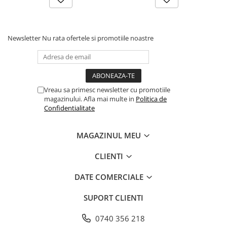
Articole din Carton Kraft Natur +
Alb
Pahare
Newsletter
Nu rata ofertele si promotiile noastre
Sandwich
Articole din Carton Negru
Barcute
Boluri
Vreau sa primesc newsletter cu promotiile
Caserole
magazinului. Afla mai multe in
Politica de
Confidentialitate
Articole din Plastic PP
Caserole
MAGAZINUL MEU
Sosiere
Boluri
CLIENTI
Articole din Trestie de Zahar Alb
DATE COMERCIALE
Boluri
Farfurii
SUPORT CLIENTI
Articole din Trestie de Zahar Natur
0740 356 218
Boluri