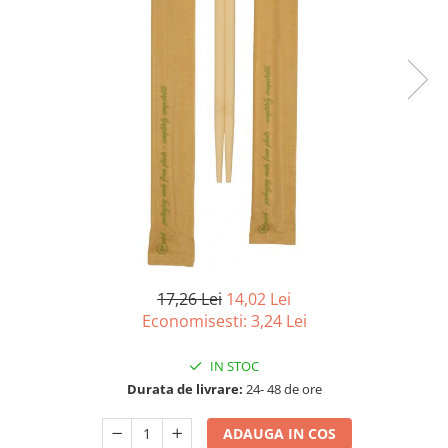
Detergenti Universali
Produse pentru Piscina
Detergenti Ultra-Concentrati
Ambalaje si Consumabile
Articole Biodegradabile
Pahare
Paie
Pungi
Tacamuri
Caserole Bambus
Farfurii
17,26 Lei
14,02 Lei
Articole din Aluminiu
Economisesti:
3,24
Lei
Caserole + Capace
IN STOC
Platouri
Durata de livrare:
24- 48 de ore
Articole din Carton
Pizza
ADAUGA IN COS