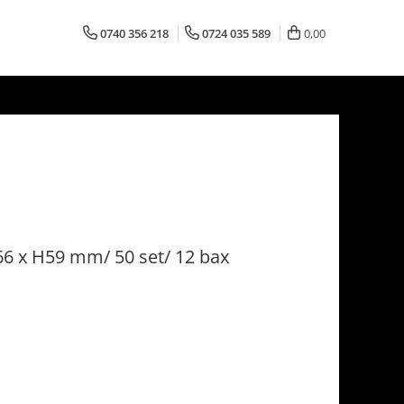
0740 356 218
0724 035 589
0,00
66 x H59 mm/ 50 set/ 12 bax