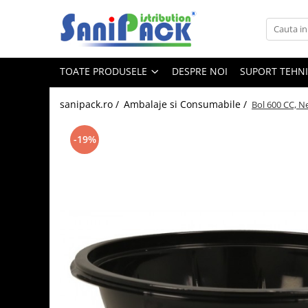
Toate Produsele
TOATE PRODUSELE
DESPRE NOI
SUPORT TEHN
Produse de Curatenie
Sapunuri Lichide
sanipack.ro /
Ambalaje si Consumabile /
Bol 600 CC, N
Detergenti pentru Rufe
Dozare Manuala
-19%
Dozare Automata
Detergenti pentru Vase
Spalare Automata
Spalare Manuala
Detergenti Degresanti
Detergenti Dezincrustanti
Detergenti Pardoseli
Detergenti Dezinfectanti