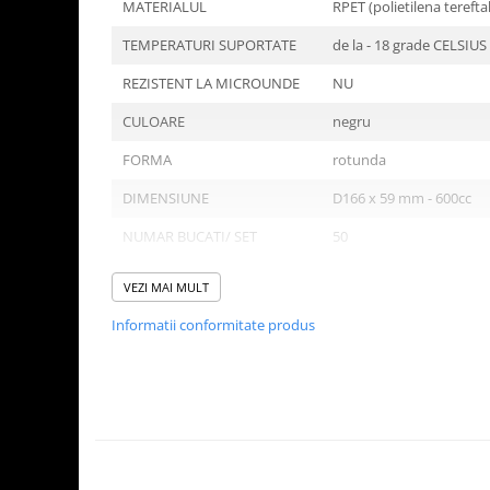
Tavite
MATERIALUL
RPET (polietilena tereftal
Articole Albe
TEMPERATURI SUPORTATE
de la - 18 grade CELSIUS
Articole Natur
REZISTENT LA MICROUNDE
NU
Articole Natur + Albe
Boluri
CULOARE
negru
Articole din Hartie
FORMA
rotunda
Consumabile
DIMENSIUNE
D166 x 59 mm - 600cc
Catering
NUMAR BUCATI/ SET
50
Servetele
Hartie Copt
NUMAR SETURI/ BAX
12
VEZI MAI MULT
Hartie Impachetat
NUMAR BUCATI/ BAX
600
Naproane
Informatii conformitate produs
Port Tacam
Pungi Catering
Domeniu de utilizare:
Sacose
Diferite aplicatii reci/ calde in domeniul HoReCa
Articole din Lemn
Accesorii