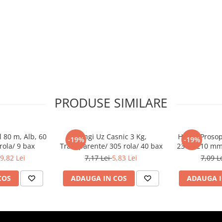
PRODUSE SIMILARE
 80 m, Alb, 60
Pungi Uz Casnic 3 Kg,
Hartie Prosop
-19%
-19%
rola/ 9 bax
Transparente/ 305 rola/ 40 bax
230 x 210 mm/
9,82 Lei
7,17 Lei
5,83 Lei
7,09 L
COS
ADAUGA IN COS
ADAUGA I