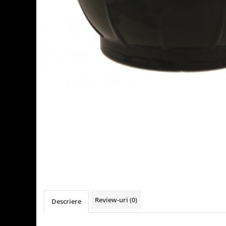
Detergenti Universali
Produse pentru Piscina
Detergenti Ultra-Concentrati
Ambalaje si Consumabile
Articole Biodegradabile
Pahare
Paie
Pungi
Tacamuri
Caserole Bambus
Farfurii
Articole din Aluminiu
Caserole + Capace
Platouri
Articole din Carton
Review-uri
(0)
Descriere
Pizza