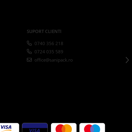
SUPORT CLIENTI
0740 356 218
0724 035 589
office@sanipack.ro