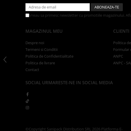
Articole din Carton Kraft Natur +
Alb
Vreau sa primesc newsletter cu promotiile magazinului. Af
Pahare
Sandwich
MAGAZINUL MEU
CLIENTI
Articole din Carton Negru
Barcute
Despre noi
Politica d
Boluri
Termeni si Conditii
Formular 
Caserole
Politica de Confidentialitate
ANPC
Politica de livrare
ANPC - SA
Articole din Plastic PP
Contact
Caserole
Sosiere
SOCIAL
URMARESTE-NE IN SOCIAL MEDIA
Boluri
Articole din Trestie de Zahar Alb
Boluri
Farfurii
Articole din Trestie de Zahar Natur
Boluri
©Copyright Sanipack Distribution SRL 2026
Platforma E-