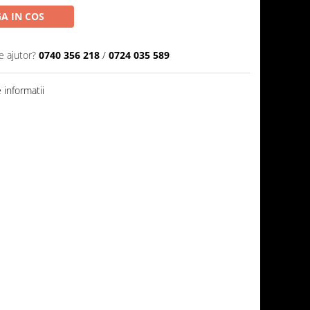
A IN COS
e ajutor?
0740 356 218
/
0724 035 589
informatii