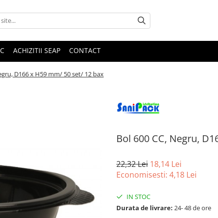
IC
ACHIZITII SEAP
CONTACT
egru, D166 x H59 mm/ 50 set/ 12 bax
Bol 600 CC, Negru, D1
22,32 Lei
18,14 Lei
Economisesti:
4,18
Lei
IN STOC
Durata de livrare:
24- 48 de ore