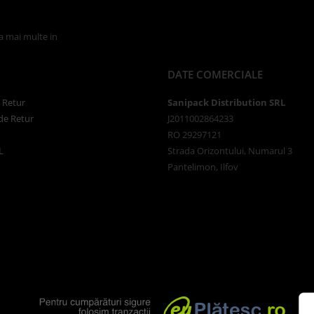
la mai multe in
Politica de Confidentialitate
DATE COMERCIALE
e Retur
Sanipack Distribution SRL
de Retur
J2011002864233
RO 29297121
L
Strada Orizontului, Numarul 3
Pantelimon, Ilfov