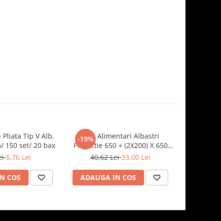
 Pliata Tip V Alb,
Saci Alimentari Albastri
Sosiera cu
-19%
-19%
 150 set/ 20 bax
Protectie 650 + (2X200) X 650
Transparen
mm, 100 set/ 5 bax
ei
5,76 Lei
40,62 Lei
33,00 Lei
8,5
N COS
ADAUGA IN COS
ADAUG