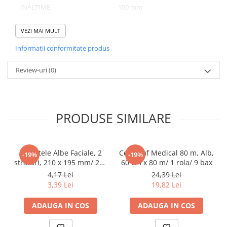
INALTIME
100 mm
Pahare
NUMAR BUCATI/ SET
50
Sandwich
VEZI MAI MULT
Articole din Carton Negru
NUMAR SETURI/ BAX
6
Informatii conformitate produs
Barcute
Boluri
Review-uri
(0)
Caserole
Domeniu de utilizare:
Articole din Plastic PP
Diferite aplicatii reci/ calde in domeniul HoReCa
Caserole
PRODUSE SIMILARE
Sosiere
Boluri
Articole din Trestie de Zahar Alb
Servetele Albe Faciale, 2
Cearceaf Medical 80 m, Alb,
-19%
-19%
straturi, 210 x 195 mm/ 200
60 cm x 80 m/ 1 rola/ 9 bax
Boluri
set/ 45 bax
4,17 Lei
24,39 Lei
Farfurii
3,39 Lei
19,82 Lei
Articole din Trestie de Zahar Natur
ADAUGA IN COS
ADAUGA IN COS
Boluri
Caserole