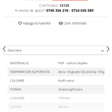
Tavite
Cod Produs:
13135
Articole Albe
Ai nevoie de ajutor?
0740 356 218
/
0724 035 589
Articole Natur
Articole Natur + Albe
Adauga la Favorite
Cere informatii
Boluri
Articole din Hartie
Consumabile
Catering
Descriere
Servetele
Hartie Copt
MATERIALUL
PAP - carton duplex
Hartie Impachetat
TEMPERATURI SUPORTATE
de la -18 grade CELSIUS la +70 grad
Naproane
Port Tacam
CULOARE
kraft natur
Pungi Catering
FORMA
dreptunghiulara
Sacose
LUNGIME
170 mm
Articole din Lemn
LATIME
60 mm
Accesorii