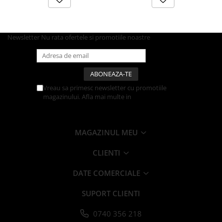
Articole din Carton Kraft Natur +
Alb
Pahare
Newsletter
Nu rata ofertele si promotiile noastre
Sandwich
Articole din Carton Negru
Barcute
Boluri
Vreau sa primesc newsletter cu promotiile
Caserole
magazinului. Afla mai multe in
Politica de
Confidentialitate
Articole din Plastic PP
Caserole
MAGAZINUL MEU
Sosiere
Boluri
CLIENTI
Articole din Trestie de Zahar Alb
DATE COMERCIALE
Boluri
Farfurii
SUPORT CLIENTI
Articole din Trestie de Zahar Natur
0740 356 218
Boluri