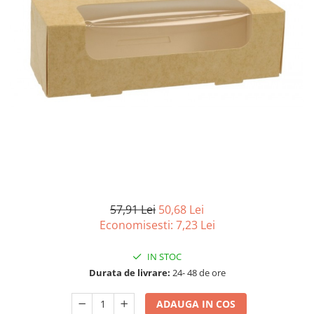
Detergenti Universali
Produse pentru Piscina
Detergenti Ultra-Concentrati
Ambalaje si Consumabile
Articole Biodegradabile
Pahare
Paie
Pungi
Tacamuri
Caserole Bambus
Farfurii
57,91 Lei
50,68 Lei
Articole din Aluminiu
Economisesti:
7,23
Lei
Caserole + Capace
IN STOC
Platouri
Durata de livrare:
24- 48 de ore
Articole din Carton
Pizza
ADAUGA IN COS