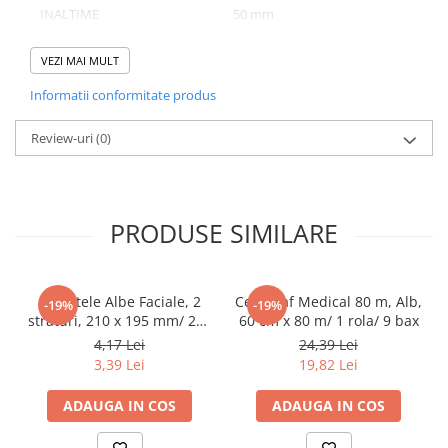
Tacamuri
INALTIME
50 mm
Articole din Plastic PET
NUMAR BUCATI/ SET
25
VEZI MAI MULT
Caserole
NUMAR SETURI/ BAX
6
Sosiere
Informatii conformitate produs
Pahare
Review-uri
(0)
Articole din Trestie de Zahar
Domeniu de utilizare:
Echipament de Protectie
Diferite aplicatii reci/ calde in domeniul HoReCa
Saci Menajeri
PRODUSE SIMILARE
Articole din Carton Alb
Pahare
Tavite
Servetele Albe Faciale, 2
Cearceaf Medical 80 m, Alb,
-19%
-19%
Articole din Carton Kraft Natur
straturi, 210 x 195 mm/ 200
60 cm x 80 m/ 1 rola/ 9 bax
set/ 45 bax
4,17 Lei
24,39 Lei
Barcute
3,39 Lei
19,82 Lei
Boluri
Caserole
ADAUGA IN COS
ADAUGA IN COS
Pahare