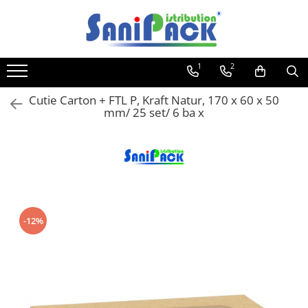
Toate Produsele
1
2
Produse de Curatenie
Sapunuri Lichide
Cutie Carton + FTL P, Kraft Natur, 170 x 60 x 50
mm/ 25 set/ 6 ba x
Detergenti pentru Rufe
Dozare Manuala
Dozare Automata
Detergenti pentru Vase
Spalare Automata
Spalare Manuala
-12%
Detergenti Degresanti
Detergenti Dezincrustanti
Detergenti Pardoseli
Detergenti Dezinfectanti