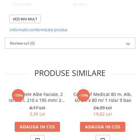
INALTIME
50 mm
Pahare
NUMAR BUCATI/ SET
50
Sandwich
VEZI MAI MULT
Articole din Carton Negru
NUMAR SETURI/ BAX
6
Informatii conformitate produs
Barcute
Boluri
Review-uri
(0)
Caserole
Domeniu de utilizare:
Articole din Plastic PP
Diferite aplicatii reci/ calde in domeniul HoReCa
Caserole
PRODUSE SIMILARE
Sosiere
Boluri
Articole din Trestie de Zahar Alb
Servetele Albe Faciale, 2
Cearceaf Medical 80 m, Alb,
-19%
-19%
straturi, 210 x 195 mm/ 200
60 cm x 80 m/ 1 rola/ 9 bax
Boluri
set/ 45 bax
4,17 Lei
24,39 Lei
Farfurii
3,39 Lei
19,82 Lei
Articole din Trestie de Zahar Natur
ADAUGA IN COS
ADAUGA IN COS
Boluri
Caserole