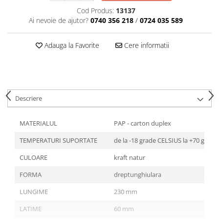
Articole din Plastic PET
Cod Produs:
13137
Caserole
Ai nevoie de ajutor?
0740 356 218
/
0724 035 589
Sosiere
Pahare
Adauga la Favorite
Cere informatii
Articole din Trestie de Zahar
Echipament de Protectie
Saci Menajeri
Descriere
Articole din Carton Alb
Pahare
MATERIALUL
PAP - carton duplex
Tavite
TEMPERATURI SUPORTATE
de la -18 grade CELSIUS la +70 grad
Articole din Carton Kraft Natur
Barcute
CULOARE
kraft natur
Boluri
FORMA
dreptunghiulara
Caserole
LUNGIME
230 mm
Pahare
Articole din Carton Kraft Natur +
LATIME
60 mm
Alb