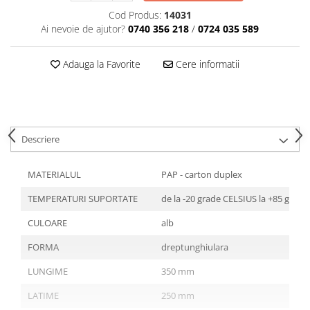
Articole din Plastic PET
Cod Produs:
14031
Caserole
Ai nevoie de ajutor?
0740 356 218
/
0724 035 589
Sosiere
Pahare
Adauga la Favorite
Cere informatii
Articole din Trestie de Zahar
Echipament de Protectie
Saci Menajeri
Descriere
Articole din Carton Alb
Pahare
MATERIALUL
PAP - carton duplex
Tavite
TEMPERATURI SUPORTATE
de la -20 grade CELSIUS la +85 grad
Articole din Carton Kraft Natur
Barcute
CULOARE
alb
Boluri
FORMA
dreptunghiulara
Caserole
LUNGIME
350 mm
Pahare
Articole din Carton Kraft Natur +
LATIME
250 mm
Alb