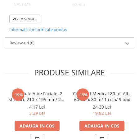
INALTIME
60 mm
Pahare
NUMAR BUCATI/ SET
25
Sandwich
VEZI MAI MULT
Articole din Carton Negru
NUMAR SETURI/ BAX
4
Informatii conformitate produs
Barcute
Boluri
Review-uri
(0)
Caserole
Domeniu de utilizare:
Articole din Plastic PP
Diferite aplicatii reci/ calde in domeniul HoReCa
Caserole
PRODUSE SIMILARE
Sosiere
Boluri
Articole din Trestie de Zahar Alb
Servetele Albe Faciale, 2
Cearceaf Medical 80 m, Alb,
-19%
-19%
straturi, 210 x 195 mm/ 200
60 cm x 80 m/ 1 rola/ 9 bax
Boluri
set/ 45 bax
4,17 Lei
24,39 Lei
Farfurii
3,39 Lei
19,82 Lei
Articole din Trestie de Zahar Natur
ADAUGA IN COS
ADAUGA IN COS
Boluri
Caserole