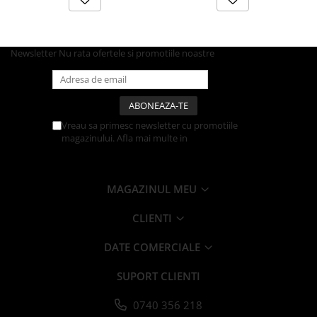
Articole din Carton Kraft Natur +
Alb
Pahare
Newsletter
Nu rata ofertele si promotiile noastre
Sandwich
Articole din Carton Negru
Barcute
Boluri
Vreau sa primesc newsletter cu promotiile
Caserole
magazinului. Afla mai multe in
Politica de
Confidentialitate
Articole din Plastic PP
Caserole
MAGAZINUL MEU
Sosiere
Boluri
CLIENTI
Articole din Trestie de Zahar Alb
DATE COMERCIALE
Boluri
Farfurii
SUPORT CLIENTI
Articole din Trestie de Zahar Natur
0740 356 218
Boluri