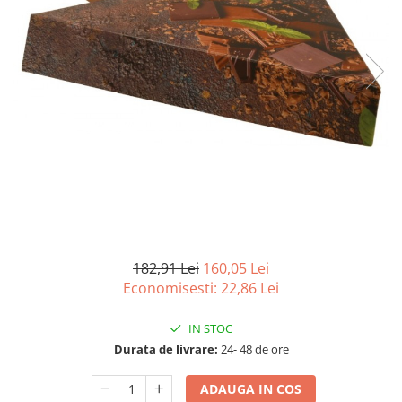
Detergenti Universali
Produse pentru Piscina
Detergenti Ultra-Concentrati
Ambalaje si Consumabile
Articole Biodegradabile
Pahare
Paie
Pungi
Tacamuri
Caserole Bambus
Farfurii
182,91 Lei
160,05 Lei
Articole din Aluminiu
Economisesti:
22,86
Lei
Caserole + Capace
IN STOC
Platouri
Durata de livrare:
24- 48 de ore
Articole din Carton
Pizza
ADAUGA IN COS