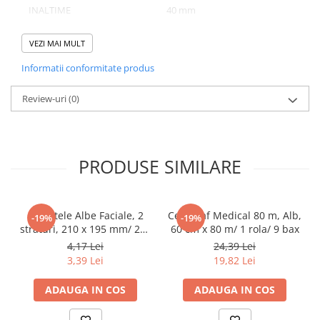
Tacamuri
INALTIME
40 mm
Articole din Plastic PET
NUMAR BUCATI/ SET
185
VEZI MAI MULT
Caserole
NUMAR SETURI/ BAX
1
Sosiere
Informatii conformitate produs
Pahare
Review-uri
(0)
Articole din Trestie de Zahar
Domeniu de utilizare:
Echipament de Protectie
Diferite aplicatii reci/ calde in domeniul HoReCa
Saci Menajeri
PRODUSE SIMILARE
Articole din Carton Alb
Pahare
Tavite
Servetele Albe Faciale, 2
Cearceaf Medical 80 m, Alb,
-19%
-19%
Articole din Carton Kraft Natur
straturi, 210 x 195 mm/ 200
60 cm x 80 m/ 1 rola/ 9 bax
set/ 45 bax
4,17 Lei
24,39 Lei
Barcute
3,39 Lei
19,82 Lei
Boluri
Caserole
ADAUGA IN COS
ADAUGA IN COS
Pahare