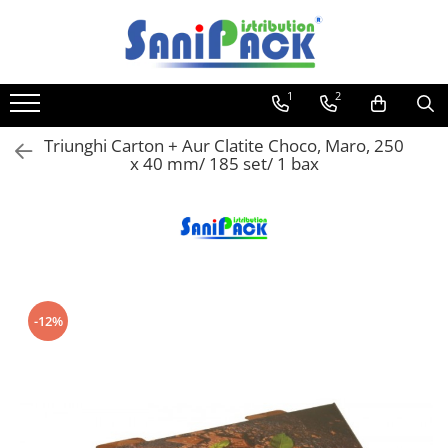
Toate Produsele
1
2
Produse de Curatenie
Sapunuri Lichide
Triunghi Carton + Aur Clatite Choco, Maro, 250
x 40 mm/ 185 set/ 1 bax
Detergenti pentru Rufe
Dozare Manuala
Dozare Automata
Detergenti pentru Vase
Spalare Automata
Spalare Manuala
-12%
Detergenti Degresanti
Detergenti Dezincrustanti
Detergenti Pardoseli
Detergenti Dezinfectanti