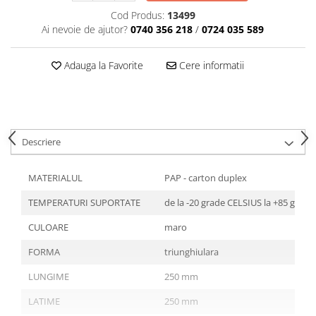
Tavite
Cod Produs:
13499
Articole Albe
Ai nevoie de ajutor?
0740 356 218
/
0724 035 589
Articole Natur
Articole Natur + Albe
Adauga la Favorite
Cere informatii
Boluri
Articole din Hartie
Consumabile
Catering
Descriere
Servetele
Hartie Copt
MATERIALUL
PAP - carton duplex
Hartie Impachetat
TEMPERATURI SUPORTATE
de la -20 grade CELSIUS la +85 grad
Naproane
Port Tacam
CULOARE
maro
Pungi Catering
FORMA
triunghiulara
Sacose
LUNGIME
250 mm
Articole din Lemn
LATIME
250 mm
Accesorii