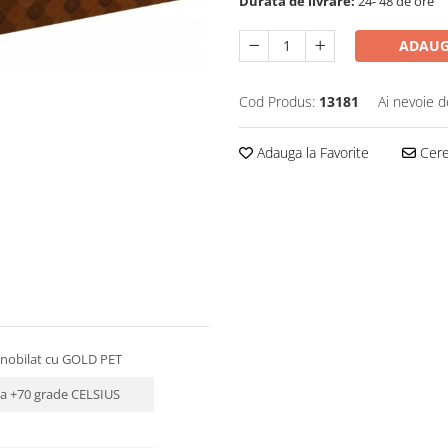
Durata de livrare:
24- 48 de ore
ADAUG
Cod Produs:
13181
Ai nevoie d
Adauga la Favorite
Cere 
nnobilat cu GOLD PET
la +70 grade CELSIUS