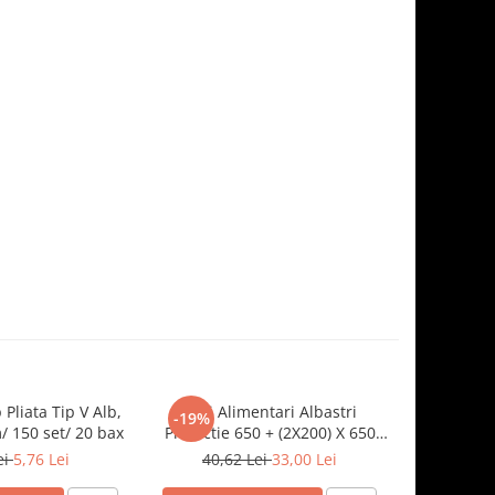
 Pliata Tip V Alb,
Saci Alimentari Albastri
Sosiera cu
-19%
-19%
 150 set/ 20 bax
Protectie 650 + (2X200) X 650
Transparen
mm, 100 set/ 5 bax
ei
5,76 Lei
40,62 Lei
33,00 Lei
8,5