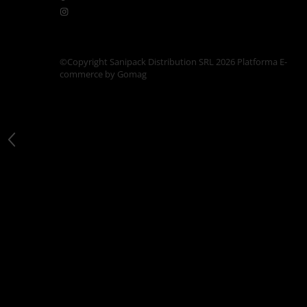
Articole din Carton Kraft Natur +
Alb
Pahare
Sandwich
©Copyright Sanipack Distribution SRL 2026
Platforma E-
commerce by Gomag
Articole din Carton Negru
Barcute
Boluri
Caserole
Articole din Plastic PP
Caserole
Sosiere
Boluri
Articole din Trestie de Zahar Alb
Boluri
Farfurii
Articole din Trestie de Zahar Natur
Boluri