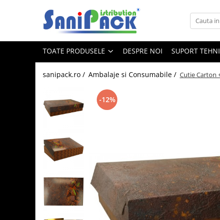
Toate Produsele
TOATE PRODUSELE
DESPRE NOI
SUPORT TEHN
Produse de Curatenie
Sapunuri Lichide
sanipack.ro /
Ambalaje si Consumabile /
Cutie Carton 
Detergenti pentru Rufe
Dozare Manuala
-12%
Dozare Automata
Detergenti pentru Vase
Spalare Automata
Spalare Manuala
Detergenti Degresanti
Detergenti Dezincrustanti
Detergenti Pardoseli
Detergenti Dezinfectanti