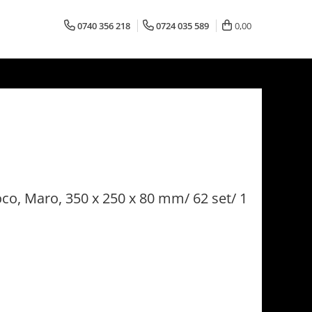
0740 356 218
0724 035 589
0,00
co, Maro, 350 x 250 x 80 mm/ 62 set/ 1