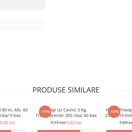
PRODUSE SIMILARE
 80 m, Alb, 60
Pungi Uz Casnic 3 Kg,
Hartie Prosop
-19%
-19%
rola/ 9 bax
Transparente/ 305 rola/ 40 bax
230 x 210 mm/
9,82 Lei
7,17 Lei
5,83 Lei
7,09 L