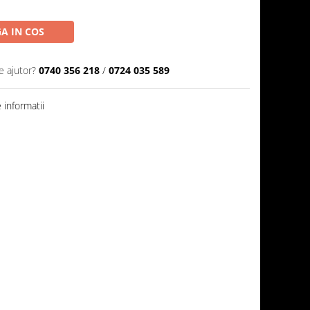
A IN COS
e ajutor?
0740 356 218
/
0724 035 589
informatii