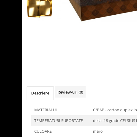
Detergenti Universali
Produse pentru Piscina
Detergenti Ultra-Concentrati
Ambalaje si Consumabile
Articole Biodegradabile
Pahare
Paie
Pungi
Tacamuri
Caserole Bambus
Farfurii
Review-uri
(0)
Descriere
Articole din Aluminiu
Caserole + Capace
MATERIALUL
C/PAP - carton duplex i
Platouri
TEMPERATURI SUPORTATE
de la -18 grade CELSIUS 
Articole din Carton
Pizza
CULOARE
maro