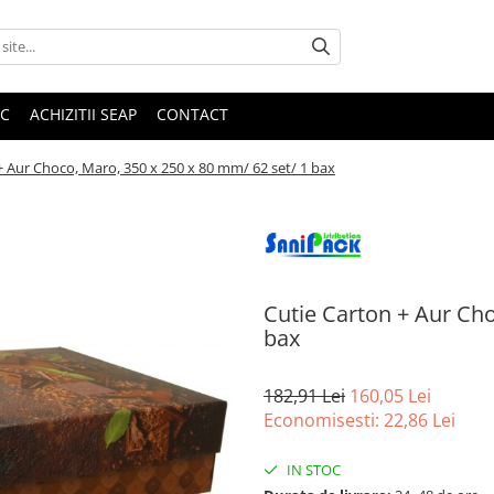
IC
ACHIZITII SEAP
CONTACT
+ Aur Choco, Maro, 350 x 250 x 80 mm/ 62 set/ 1 bax
Cutie Carton + Aur Cho
bax
182,91 Lei
160,05 Lei
Economisesti:
22,86
Lei
IN STOC