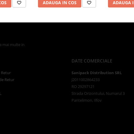
COS
ADAUGA IN COS
ADAUGA I
la mai multe in
Politica de Confidentialitate
DATE COMERCIALE
e Retur
Sanipack Distribution SRL
de Retur
J2011002864233
RO 29297121
L
Strada Orizontului, Numarul 3
Pantelimon, Ilfov