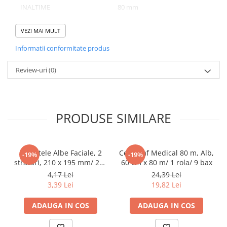
INALTIME
80 mm
Pahare
NUMAR BUCATI/ SET
76
Sandwich
VEZI MAI MULT
Articole din Carton Negru
NUMAR SETURI/ BAX
1
Informatii conformitate produs
Barcute
Boluri
Review-uri
(0)
Caserole
Domeniu de utilizare:
Articole din Plastic PP
Diferite aplicatii reci/ calde in domeniul HoReCa
Caserole
PRODUSE SIMILARE
Sosiere
Boluri
Articole din Trestie de Zahar Alb
Servetele Albe Faciale, 2
Cearceaf Medical 80 m, Alb,
-19%
-19%
straturi, 210 x 195 mm/ 200
60 cm x 80 m/ 1 rola/ 9 bax
Boluri
set/ 45 bax
4,17 Lei
24,39 Lei
Farfurii
3,39 Lei
19,82 Lei
Articole din Trestie de Zahar Natur
ADAUGA IN COS
ADAUGA IN COS
Boluri
Caserole