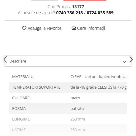
Articole din Plastic PET
Cod Produs:
13177
Caserole
Ai nevoie de ajutor?
0740 356 218
/
0724 035 589
Sosiere
Pahare
Adauga la Favorite
Cere informatii
Articole din Trestie de Zahar
Echipament de Protectie
Saci Menajeri
Descriere
Articole din Carton Alb
Pahare
MATERIALUL
C/PAP - carton duplex innobilat cu
Tavite
TEMPERATURI SUPORTATE
de la -18 grade CELSIUS la +70 grade
Articole din Carton Kraft Natur
Barcute
CULOARE
maro
Boluri
FORMA
patrata
Caserole
LUNGIME
250 mm
Pahare
Articole din Carton Kraft Natur +
LATIME
250 mm
Alb