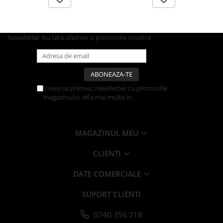
Articole din Carton Kraft Natur +
Alb
Pahare
Newsletter
Nu rata ofertele si promotiile noastre
Sandwich
Articole din Carton Negru
Barcute
Boluri
Vreau sa primesc newsletter cu promotiile
Caserole
magazinului. Afla mai multe in
Politica de
Confidentialitate
Articole din Plastic PP
Caserole
MAGAZINUL MEU
Sosiere
Boluri
CLIENTI
Articole din Trestie de Zahar Alb
DATE COMERCIALE
Boluri
Farfurii
SUPORT CLIENTI
Articole din Trestie de Zahar Natur
0740 356 218
Boluri