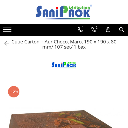
Toate Produsele
1
2
Produse de Curatenie
Sapunuri Lichide
Cutie Carton + Aur Choco, Maro, 190 x 190 x 80
mm/ 107 set/ 1 bax
Detergenti pentru Rufe
Dozare Manuala
Dozare Automata
Detergenti pentru Vase
Spalare Automata
Spalare Manuala
-12%
Detergenti Degresanti
Detergenti Dezincrustanti
Detergenti Pardoseli
Detergenti Dezinfectanti