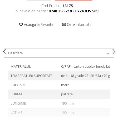
Tavite
Cod Produs:
13175
Articole Albe
Ai nevoie de ajutor?
0740 356 218
/
0724 035 589
Articole Natur
Articole Natur + Albe
Adauga la Favorite
Cere informatii
Boluri
Articole din Hartie
Consumabile
Catering
Descriere
Servetele
Hartie Copt
MATERIALUL
C/PAP - carton duplex innobilat cu
Hartie Impachetat
TEMPERATURI SUPORTATE
de la -18 grade CELSIUS la +70 grade
Naproane
Port Tacam
CULOARE
maro
Pungi Catering
FORMA
patrata
Sacose
LUNGIME
190 mm
Articole din Lemn
LATIME
190 mm
Accesorii