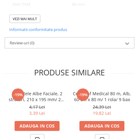
Tacamuri
INALTIME
80 mm
Articole din Plastic PET
NUMAR BUCATI/ SET
107
VEZI MAI MULT
Caserole
NUMAR SETURI/ BAX
1
Sosiere
Informatii conformitate produs
Pahare
Review-uri
(0)
Articole din Trestie de Zahar
Domeniu de utilizare:
Echipament de Protectie
Diferite aplicatii reci/ calde in domeniul HoReCa
Saci Menajeri
PRODUSE SIMILARE
Articole din Carton Alb
Pahare
Tavite
Servetele Albe Faciale, 2
Cearceaf Medical 80 m, Alb,
-19%
-19%
Articole din Carton Kraft Natur
straturi, 210 x 195 mm/ 200
60 cm x 80 m/ 1 rola/ 9 bax
set/ 45 bax
4,17 Lei
24,39 Lei
Barcute
3,39 Lei
19,82 Lei
Boluri
Caserole
ADAUGA IN COS
ADAUGA IN COS
Pahare