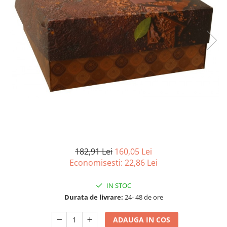
Detergenti Universali
Produse pentru Piscina
Detergenti Ultra-Concentrati
Ambalaje si Consumabile
Articole Biodegradabile
Pahare
Paie
Pungi
Tacamuri
Caserole Bambus
Farfurii
182,91 Lei
160,05 Lei
Articole din Aluminiu
Economisesti:
22,86
Lei
Caserole + Capace
IN STOC
Platouri
Durata de livrare:
24- 48 de ore
Articole din Carton
Pizza
ADAUGA IN COS