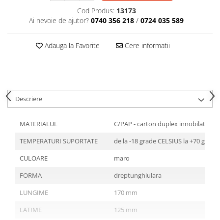
Articole din Plastic PET
Cod Produs:
13173
Caserole
Ai nevoie de ajutor?
0740 356 218
/
0724 035 589
Sosiere
Pahare
Adauga la Favorite
Cere informatii
Articole din Trestie de Zahar
Echipament de Protectie
Saci Menajeri
Descriere
Articole din Carton Alb
Pahare
MATERIALUL
C/PAP - carton duplex innobilat cu
Tavite
TEMPERATURI SUPORTATE
de la -18 grade CELSIUS la +70 grade
Articole din Carton Kraft Natur
Barcute
CULOARE
maro
Boluri
FORMA
dreptunghiulara
Caserole
LUNGIME
170 mm
Pahare
Articole din Carton Kraft Natur +
LATIME
125 mm
Alb