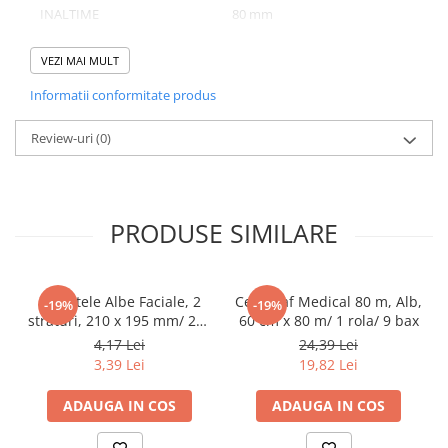
INALTIME
80 mm
Pahare
NUMAR BUCATI/ SET
153
Sandwich
VEZI MAI MULT
Articole din Carton Negru
NUMAR SETURI/ BAX
1
Informatii conformitate produs
Barcute
Boluri
Review-uri
(0)
Caserole
Domeniu de utilizare:
Articole din Plastic PP
Diferite aplicatii reci/ calde in domeniul HoReCa
Caserole
PRODUSE SIMILARE
Sosiere
Boluri
Articole din Trestie de Zahar Alb
Servetele Albe Faciale, 2
Cearceaf Medical 80 m, Alb,
-19%
-19%
straturi, 210 x 195 mm/ 200
60 cm x 80 m/ 1 rola/ 9 bax
Boluri
set/ 45 bax
4,17 Lei
24,39 Lei
Farfurii
3,39 Lei
19,82 Lei
Articole din Trestie de Zahar Natur
ADAUGA IN COS
ADAUGA IN COS
Boluri
Caserole