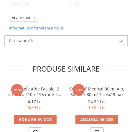
INALTIME
80 mm
Pahare
NUMAR BUCATI/ SET
193
Sandwich
VEZI MAI MULT
Articole din Carton Negru
NUMAR SETURI/ BAX
1
Informatii conformitate produs
Barcute
Boluri
Review-uri
(0)
Caserole
Domeniu de utilizare:
Articole din Plastic PP
Diferite aplicatii reci/ calde in domeniul HoReCa
Caserole
PRODUSE SIMILARE
Sosiere
Boluri
Articole din Trestie de Zahar Alb
Servetele Albe Faciale, 2
Cearceaf Medical 80 m, Alb,
-19%
-19%
straturi, 210 x 195 mm/ 200
60 cm x 80 m/ 1 rola/ 9 bax
Boluri
set/ 45 bax
4,17 Lei
24,39 Lei
Farfurii
3,39 Lei
19,82 Lei
Articole din Trestie de Zahar Natur
ADAUGA IN COS
ADAUGA IN COS
Boluri
Caserole