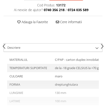
Articole din Plastic PET
Cod Produs:
13172
Caserole
Ai nevoie de ajutor?
0740 356 218
/
0724 035 589
Sosiere
Pahare
Adauga la Favorite
Cere informatii
Articole din Trestie de Zahar
Echipament de Protectie
Saci Menajeri
Descriere
Articole din Carton Alb
Pahare
MATERIALUL
C/PAP - carton duplex innobilat cu
Tavite
TEMPERATURI SUPORTATE
de la -18 grade CELSIUS la +70 grade
Articole din Carton Kraft Natur
Barcute
CULOARE
maro
Boluri
FORMA
dreptunghiulara
Caserole
LUNGIME
130 mm
Pahare
Articole din Carton Kraft Natur +
LATIME
100 mm
Alb