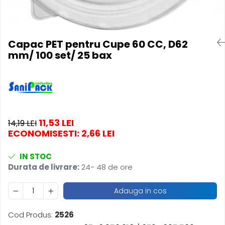
Produse pentru Piscina
Articole Albe
Mop Talpa
Articole Natur
Detergenti Ultra-Concentrati
Mop-K
Articole Natur + Albe
Boluri
Mopuri Clasice
Capac PET pentru Cupe 60 CC, D62
mm/ 100 set/ 25 bax
Articole din Hartie
Produse din plastic
Consumabile
Racleta Pardoseala
Catering
Spalatoare Inox/ Sarma
Servetele
Hartie Copt
Hartie Impachetat
11,53 LEI
14,19 LEI
ECONOMISESTI:
2,66
LEI
Naproane
Port Tacam
IN STOC
Pungi Catering
Durata de livrare:
24- 48 de ore
Sacose
Articole din Lemn
Adauga in cos
Accesorii
Cod Produs:
2526
Tacamuri