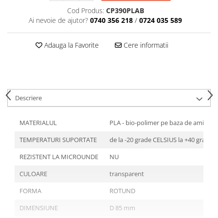
Articole din Plastic PET
Cod Produs:
CP390PLAB
Caserole
Ai nevoie de ajutor?
0740 356 218
/
0724 035 589
Sosiere
Pahare
Adauga la Favorite
Cere informatii
Articole din Trestie de Zahar
Echipament de Protectie
Saci Menajeri
Descriere
Articole din Carton Alb
Pahare
MATERIALUL
PLA - bio-polimer pe baza de amido
Tavite
TEMPERATURI SUPORTATE
de la -20 grade CELSIUS la +40 grade 
Articole din Carton Kraft Natur
Barcute
REZISTENT LA MICROUNDE
NU
Boluri
CULOARE
transparent
Caserole
FORMA
ROTUND
Pahare
Articole din Carton Kraft Natur +
DIMENSIUNE
D 85 mm
Alb