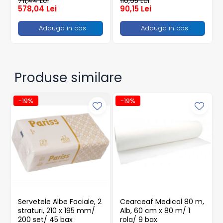
711,44 Lei
110,95 Lei
Caserole
578,04 Lei
90,15 Lei
Farfurii
Adauga in cos
Adauga in cos
Platouri
Articole din XPS
Caserole
Tavite
Produse similare
Articole pentru Cofetarii si
Gelaterii
-19%
-19%
Chese
Cupe Desert
Cupe Inghetata
Cutii Prajituri
Cutii Prajituri cu Fereastra
Cutii Tort
Discuri Tort
Servetele Albe Faciale, 2
Cearceaf Medical 80 m,
Forme de Copt
straturi, 210 x 195 mm/
Alb, 60 cm x 80 m/ 1
Hartie Dantelata
200 set/ 45 bax
rola/ 9 bax