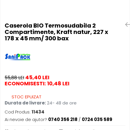
Produse pentru Piscina
Articole Albe
Mop Talpa
Articole Natur
Detergenti Ultra-Concentrati
Mop-K
Articole Natur + Albe
Boluri
Mopuri Clasice
Caserola BIO Termosudabila 2
Compartimente, Kraft natur, 227 x
Articole din Hartie
Produse din plastic
178 x 45 mm/ 300 bax
Consumabile
Racleta Pardoseala
Catering
Spalatoare Inox/ Sarma
Servetele
Hartie Copt
Hartie Impachetat
45,40 LEI
55,88 LEI
Naproane
ECONOMISESTI:
10,48
LEI
Port Tacam
Pungi Catering
STOC EPUIZAT
Sacose
Durata de livrare:
24- 48 de ore
Articole din Lemn
Cod Produs:
11434
Accesorii
Ai nevoie de ajutor?
0740 356 218
/
0724 035 589
Tacamuri