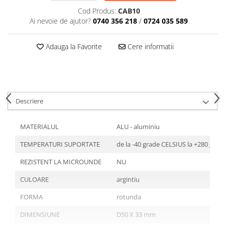
Articole din Plastic PET
Cod Produs:
CAB10
Caserole
Ai nevoie de ajutor?
0740 356 218
/
0724 035 589
Sosiere
Pahare
Adauga la Favorite
Cere informatii
Articole din Trestie de Zahar
Echipament de Protectie
Saci Menajeri
Descriere
Articole din Carton Alb
Pahare
MATERIALUL
ALU - aluminiu
Tavite
TEMPERATURI SUPORTATE
de la -40 grade CELSIUS la +280 gra
Articole din Carton Kraft Natur
Barcute
REZISTENT LA MICROUNDE
NU
Boluri
CULOARE
argintiu
Caserole
FORMA
rotunda
Pahare
Articole din Carton Kraft Natur +
DIMENSIUNE
D50 X 33 mm
Alb