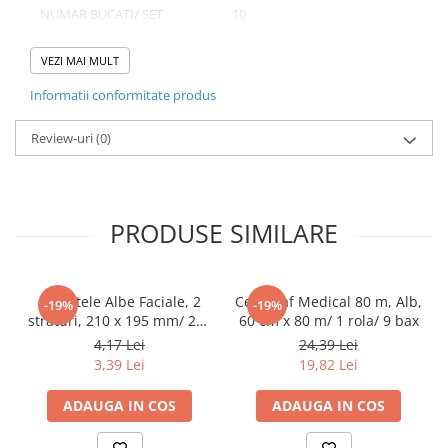
NUMAR BUCATI/ SET
10
Pahare
NUMAR SETURI/ BAX
50
Sandwich
VEZI MAI MULT
Articole din Carton Negru
NUMAR BUCATI/ BAX
500
Informatii conformitate produs
Barcute
Boluri
Review-uri
(0)
Caserole
Domeniu de utilizare:
Articole din Plastic PP
Diferite aplicatii reci/ calde in domeniul HoReCa
Caserole
PRODUSE SIMILARE
Sosiere
Boluri
Articole din Trestie de Zahar Alb
Servetele Albe Faciale, 2
Cearceaf Medical 80 m, Alb,
-19%
-19%
straturi, 210 x 195 mm/ 200
60 cm x 80 m/ 1 rola/ 9 bax
Boluri
set/ 45 bax
4,17 Lei
24,39 Lei
Farfurii
3,39 Lei
19,82 Lei
Articole din Trestie de Zahar Natur
ADAUGA IN COS
ADAUGA IN COS
Boluri
Caserole