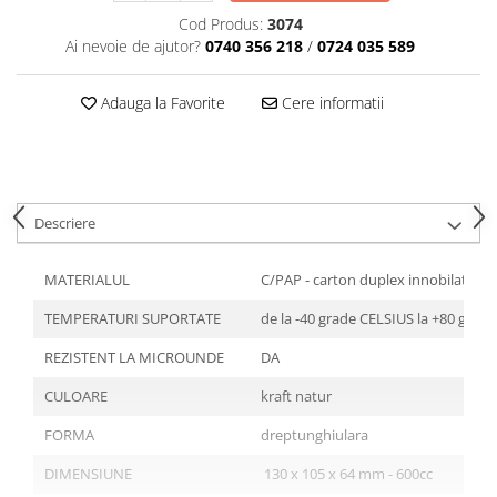
Articole din Plastic PET
Cod Produs:
3074
Caserole
Ai nevoie de ajutor?
0740 356 218
/
0724 035 589
Sosiere
Pahare
Adauga la Favorite
Cere informatii
Articole din Trestie de Zahar
Echipament de Protectie
Saci Menajeri
Descriere
Articole din Carton Alb
Pahare
MATERIALUL
C/PAP - carton duplex innobilat cu 
Tavite
TEMPERATURI SUPORTATE
de la -40 grade CELSIUS la +80 grad
Articole din Carton Kraft Natur
Barcute
REZISTENT LA MICROUNDE
DA
Boluri
CULOARE
kraft natur
Caserole
FORMA
dreptunghiulara
Pahare
Articole din Carton Kraft Natur +
DIMENSIUNE
130 x 105 x 64 mm - 600cc
Alb