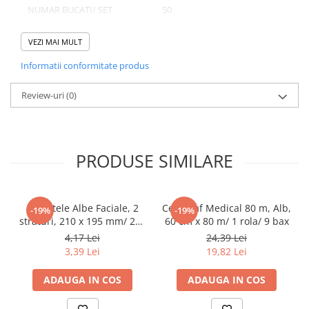
NUMAR BUCATI/ SET
50
Pahare
NUMAR SETURI/ BAX
4
Sandwich
VEZI MAI MULT
Articole din Carton Negru
NUMAR BUCATI/ BAX
200
Informatii conformitate produs
Barcute
Domeniu de utilizare:
Boluri
Review-uri
(0)
Diferite aplicatii reci/ calde in domeniul HoReCa
Caserole
Articole din Plastic PP
Caserole
PRODUSE SIMILARE
Sosiere
Boluri
Articole din Trestie de Zahar Alb
Servetele Albe Faciale, 2
Cearceaf Medical 80 m, Alb,
-19%
-19%
straturi, 210 x 195 mm/ 200
60 cm x 80 m/ 1 rola/ 9 bax
Boluri
set/ 45 bax
4,17 Lei
24,39 Lei
Farfurii
3,39 Lei
19,82 Lei
Articole din Trestie de Zahar Natur
ADAUGA IN COS
ADAUGA IN COS
Boluri
Caserole