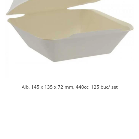
Detergenti Universali
Produse pentru Piscina
Detergenti Ultra-Concentrati
Ambalaje si Consumabile
Articole Biodegradabile
Pahare
Paie
Pungi
Tacamuri
Caserole Bambus
Alb,
145 x 135 x 72 mm, 440cc, 125 buc/ set
Farfurii
Articole din Aluminiu
Caserole + Capace
Platouri
Articole din Carton
Pizza