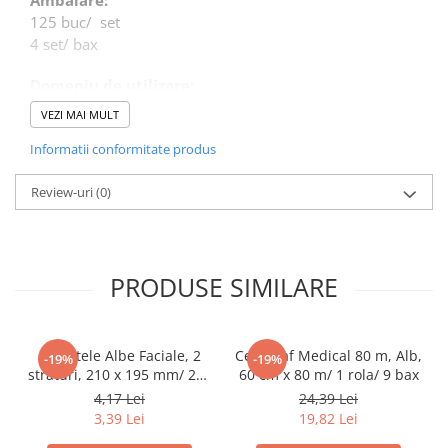
Ambalare:
Tacamuri
125 buc/ set
Articole din Plastic PET
4 set/ bax
Caserole
Domeniu de utilizare:
Sosiere
VEZI MAI MULT
Pahare
Diferite aplicatii reci/ calde in domeniul HoReCa
Articole din Trestie de Zahar
Informatii conformitate produs
Echipament de Protectie
Review-uri
(0)
Saci Menajeri
Articole din Carton Alb
Pahare
PRODUSE SIMILARE
Tavite
Articole din Carton Kraft Natur
Barcute
Servetele Albe Faciale, 2
Cearceaf Medical 80 m, Alb,
-19%
-19%
straturi, 210 x 195 mm/ 200
60 cm x 80 m/ 1 rola/ 9 bax
Boluri
set/ 45 bax
4,17 Lei
24,39 Lei
Caserole
3,39 Lei
19,82 Lei
Pahare