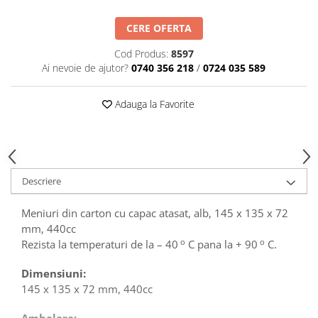
Tavite
Articole Albe
CERE OFERTA
Articole Natur
Cod Produs:
8597
Articole Natur + Albe
Ai nevoie de ajutor?
0740 356 218
/
0724 035 589
Boluri
Articole din Hartie
Adauga la Favorite
Consumabile
Catering
Servetele
Hartie Copt
Descriere
Hartie Impachetat
Naproane
Meniuri din carton cu capac atasat, alb, 145 x 135 x 72
Port Tacam
mm, 440cc
o
o
Rezista la temperaturi de la – 40
C pana la + 90
C.
Pungi Catering
Sacose
Dimensiuni:
Articole din Lemn
145 x 135 x 72 mm, 440cc
Accesorii