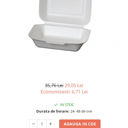
Detergenti Universali
Produse pentru Piscina
Detergenti Ultra-Concentrati
Ambalaje si Consumabile
Articole Biodegradabile
Pahare
Paie
Pungi
Tacamuri
Caserole Bambus
Farfurii
35,76 Lei
29,05 Lei
Articole din Aluminiu
Economisesti:
6,71
Lei
Caserole + Capace
IN STOC
Platouri
Durata de livrare:
24- 48 de ore
Articole din Carton
Pizza
ADAUGA IN COS