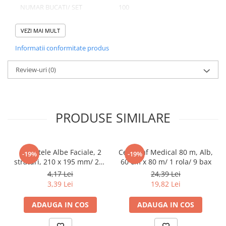
Tacamuri
NUMAR BUCATI/ SET
100
Articole din Plastic PET
NUMAR SETURI/ BAX
2
VEZI MAI MULT
Caserole
NUMAR BUCATI/ BAX
200
Sosiere
Informatii conformitate produs
Pahare
Review-uri
(0)
Articole din Trestie de Zahar
Domeniu de utilizare:
Echipament de Protectie
Diferite aplicatii reci/ calde in domeniul HoReCa
Saci Menajeri
PRODUSE SIMILARE
Articole din Carton Alb
Pahare
Tavite
Servetele Albe Faciale, 2
Cearceaf Medical 80 m, Alb,
-19%
-19%
Articole din Carton Kraft Natur
straturi, 210 x 195 mm/ 200
60 cm x 80 m/ 1 rola/ 9 bax
set/ 45 bax
4,17 Lei
24,39 Lei
Barcute
3,39 Lei
19,82 Lei
Boluri
Caserole
ADAUGA IN COS
ADAUGA IN COS
Pahare