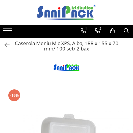
Toate Produsele
1
2
Produse de Curatenie
Sapunuri Lichide
Caserola Meniu Mic XPS, Alba, 188 x 155 x 70
mm/ 100 set/ 2 bax
Detergenti pentru Rufe
Dozare Manuala
Dozare Automata
Detergenti pentru Vase
Spalare Automata
Spalare Manuala
-19%
Detergenti Degresanti
Detergenti Dezincrustanti
Detergenti Pardoseli
Detergenti Dezinfectanti