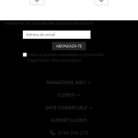
Articole din Carton Kraft Natur +
Alb
Pahare
Newsletter
Nu rata ofertele si promotiile noastre
Sandwich
Articole din Carton Negru
Barcute
Boluri
Vreau sa primesc newsletter cu promotiile
Caserole
magazinului. Afla mai multe in
Politica de
Confidentialitate
Articole din Plastic PP
Caserole
MAGAZINUL MEU
Sosiere
Boluri
CLIENTI
Articole din Trestie de Zahar Alb
DATE COMERCIALE
Boluri
Farfurii
SUPORT CLIENTI
Articole din Trestie de Zahar Natur
0740 356 218
Boluri