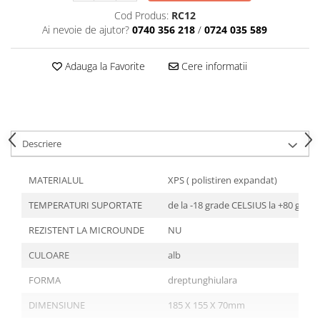
Tavite
Cod Produs:
RC12
Articole Albe
Ai nevoie de ajutor?
0740 356 218
/
0724 035 589
Articole Natur
Articole Natur + Albe
Adauga la Favorite
Cere informatii
Boluri
Articole din Hartie
Consumabile
Catering
Descriere
Servetele
Hartie Copt
MATERIALUL
XPS ( polistiren expandat)
Hartie Impachetat
TEMPERATURI SUPORTATE
de la -18 grade CELSIUS la +80 grad
Naproane
Port Tacam
REZISTENT LA MICROUNDE
NU
Pungi Catering
CULOARE
alb
Sacose
FORMA
dreptunghiulara
Articole din Lemn
DIMENSIUNE
185 X 155 X 70mm
Accesorii