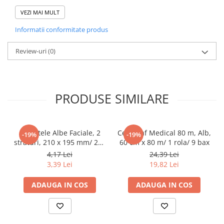
Tacamuri
VEZI MAI MULT
Articole din Plastic PET
Diferite aplicatii reci/ calde in domeniul HoReCa
Informatii conformitate produs
Caserole
Sosiere
Review-uri
(0)
Pahare
Articole din Trestie de Zahar
Echipament de Protectie
PRODUSE SIMILARE
Saci Menajeri
Articole din Carton Alb
Servetele Albe Faciale, 2
Cearceaf Medical 80 m, Alb,
Pahare
-19%
-19%
straturi, 210 x 195 mm/ 200
60 cm x 80 m/ 1 rola/ 9 bax
Tavite
set/ 45 bax
4,17 Lei
24,39 Lei
Articole din Carton Kraft Natur
3,39 Lei
19,82 Lei
Barcute
ADAUGA IN COS
ADAUGA IN COS
Boluri
Caserole
Pahare