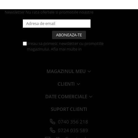
Articole din Carton Kraft Natur +
Alb
Newsletter
Nu rata ofertele si promotiile noastre
Pahare
Sandwich
Articole din Carton Negru
Barcute
Vreau sa primesc newsletter cu promotiile
magazinului. Afla mai multe in
Politica de
Boluri
Confidentialitate
Caserole
Articole din Plastic PP
MAGAZINUL MEU
Caserole
CLIENTI
Sosiere
Boluri
DATE COMERCIALE
Articole din Trestie de Zahar Alb
SUPORT CLIENTI
Boluri
Farfurii
0740 356 218
Articole din Trestie de Zahar Natur
0724 035 589
Boluri