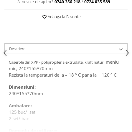
Tavite
Ai nevoie de ajutor?
0740 356 218
/
0724 035 589
Articole Albe
Articole Natur
Adauga la Favorite
Articole Natur + Albe
Boluri
Articole din Hartie
Consumabile
Descriere
Catering
, meniu
Caserole din XPP - polipropilena extrudata, kraft natur
Servetele
mic, 240*155*70mm
Hartie Copt
o
o
Rezista la temperaturi de la – 18
C pana la + 120
C.
Hartie Impachetat
Dimensiuni:
Naproane
240*155*70mm
Port Tacam
Pungi Catering
Ambalare:
Sacose
125 buc/ set
Articole din Lemn
2 set/ bax
Accesorii
Domeniu de utilizare: