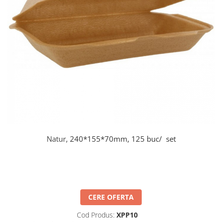
Detergenti Universali
Produse pentru Piscina
Detergenti Ultra-Concentrati
Ambalaje si Consumabile
Articole Biodegradabile
Pahare
Paie
Pungi
Tacamuri
Caserole Bambus
Natur,
240*155*70mm, 125 buc/ set
Farfurii
Articole din Aluminiu
Caserole + Capace
Platouri
Articole din Carton
CERE OFERTA
Pizza
Cod Produs:
XPP10