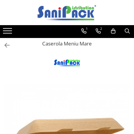
Toate Produsele
1
2
Produse de Curatenie
Sapunuri Lichide
Caserola Meniu Mare
Detergenti pentru Rufe
Dozare Manuala
Dozare Automata
Detergenti pentru Vase
Spalare Automata
Spalare Manuala
Detergenti Degresanti
Detergenti Dezincrustanti
Detergenti Pardoseli
Detergenti Dezinfectanti