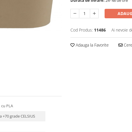
Durata de livrare:
24- 48 de ore
ADAUG
Cod Produs:
11486
Ai nevoie d
Adauga la Favorite
Cere 
t cu PLA
la +70 grade CELSIUS