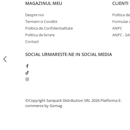
Articole din Carton Kraft Natur +
MAGAZINUL MEU
CLIENTI
Alb
Despre noi
Politica d
Pahare
Termeni si Conditii
Formular 
Sandwich
Politica de Confidentialitate
ANPC
Articole din Carton Negru
Politica de livrare
ANPC - SA
Barcute
Contact
Boluri
SOCIAL
URMARESTE-NE IN SOCIAL MEDIA
Caserole
Articole din Plastic PP
Caserole
Sosiere
Boluri
Articole din Trestie de Zahar Alb
©Copyright Sanipack Distribution SRL 2026
Platforma E-
Boluri
commerce by Gomag
Farfurii
Articole din Trestie de Zahar Natur
Boluri