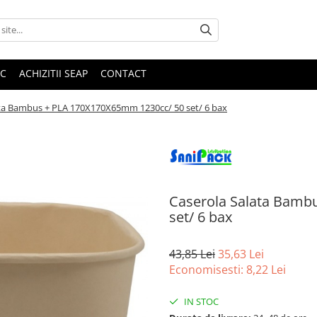
IC
ACHIZITII SEAP
CONTACT
ata Bambus + PLA 170X170X65mm 1230cc/ 50 set/ 6 bax
Caserola Salata Bamb
set/ 6 bax
43,85 Lei
35,63 Lei
Economisesti:
8,22
Lei
IN STOC