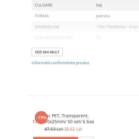
Tavite
CULOARE
bej
Articole Albe
FORMA
patrata
Articole Natur
Articole Natur + Albe
DIMENSIUNE
170x170x65mm - 41oz
Boluri
NUMAR BUCATI/ SET
50
Articole din Hartie
NUMAR SETURI/ BAX
6
Consumabile
VEZI MAI MULT
Catering
NUMAR BUCATI/ BAX
300
Informatii conformitate produs
Servetele
Hartie Copt
Hartie Impachetat
Domeniu de utilizare:
Naproane
Diferite aplicatii reci/ calde in domeniul HoReCa
Port Tacam
Pungi Catering
Capac PET, Transparent,
Sacose
-19%
170x170x25mm/ 50 set/ 6 bax
Articole din Lemn
47,53 Lei
38,62 Lei
Accesorii