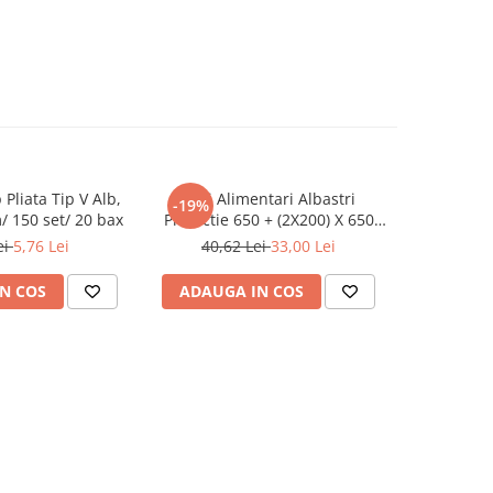
 Pliata Tip V Alb,
Saci Alimentari Albastri
Sosiera cu
-19%
-19%
 150 set/ 20 bax
Protectie 650 + (2X200) X 650
Transparen
mm, 100 set/ 5 bax
ei
5,76 Lei
40,62 Lei
33,00 Lei
8,5
N COS
ADAUGA IN COS
ADAUG