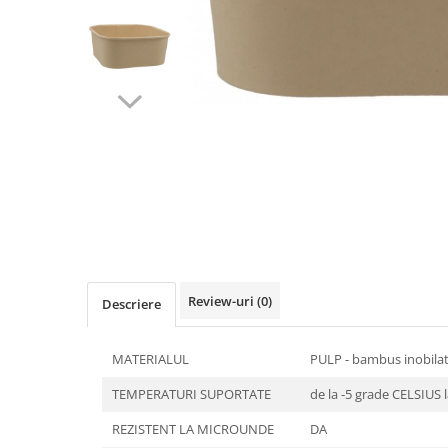
Detergenti Universali
Produse pentru Piscina
Detergenti Ultra-Concentrati
Ambalaje si Consumabile
Articole Biodegradabile
Pahare
Paie
Pungi
Tacamuri
Caserole Bambus
Farfurii
Review-uri
(0)
Descriere
Articole din Aluminiu
Caserole + Capace
MATERIALUL
PULP - bambus inobila
Platouri
TEMPERATURI SUPORTATE
de la -5 grade CELSIUS 
Articole din Carton
Pizza
REZISTENT LA MICROUNDE
DA