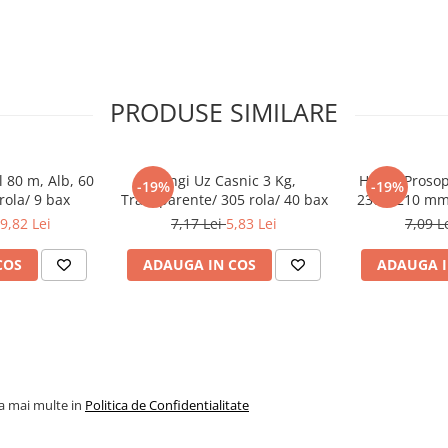
PRODUSE SIMILARE
 80 m, Alb, 60
Pungi Uz Casnic 3 Kg,
Hartie Prosop
-19%
-19%
rola/ 9 bax
Transparente/ 305 rola/ 40 bax
230 x 210 mm/
9,82 Lei
7,17 Lei
5,83 Lei
7,09 L
COS
ADAUGA IN COS
ADAUGA I
la mai multe in
Politica de Confidentialitate