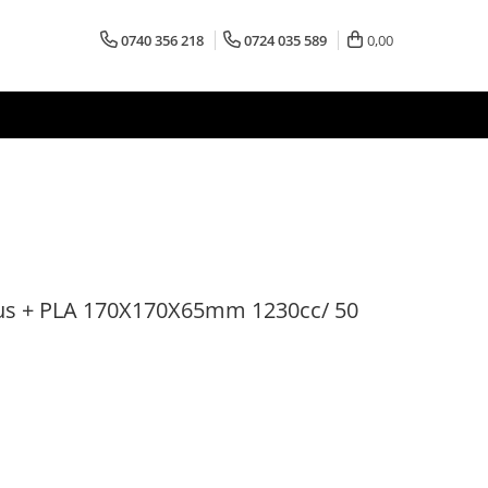
0740 356 218
0724 035 589
0,00
us + PLA 170X170X65mm 1230cc/ 50