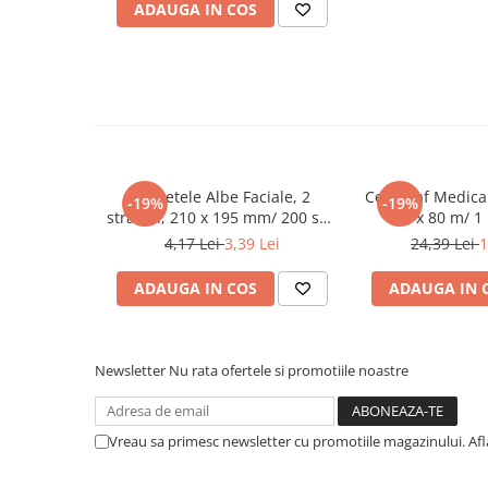
Tacamuri
ADAUGA IN COS
Articole din Plastic PET
Caserole
Sosiere
Pahare
Articole din Trestie de Zahar
Echipament de Protectie
Servetele Albe Faciale, 2
Cearceaf Medical
-19%
-19%
straturi, 210 x 195 mm/ 200 set/
cm x 80 m/ 1 
Saci Menajeri
45 bax
4,17 Lei
3,39 Lei
24,39 Lei
1
Articole din Carton Alb
ADAUGA IN COS
ADAUGA IN 
Pahare
Tavite
Articole din Carton Kraft Natur
Newsletter
Nu rata ofertele si promotiile noastre
Barcute
Boluri
Caserole
Vreau sa primesc newsletter cu promotiile magazinului. Af
Pahare