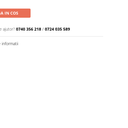
A IN COS
e ajutor?
0740 356 218
/
0724 035 589
informatii