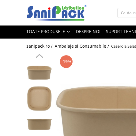
Toate Produsele
TOATE PRODUSELE
DESPRE NOI
SUPORT TEHN
Produse de Curatenie
Sapunuri Lichide
sanipack.ro /
Ambalaje si Consumabile /
Caserola Sal
Detergenti pentru Rufe
Dozare Manuala
-19%
Dozare Automata
Detergenti pentru Vase
Spalare Automata
Spalare Manuala
Detergenti Degresanti
Detergenti Dezincrustanti
Detergenti Pardoseli
Detergenti Dezinfectanti