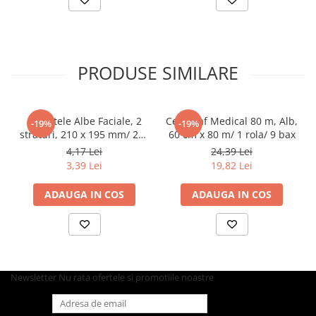
Farfurii
Platouri
Articole din XPS
PRODUSE SIMILARE
Caserole
Tavite
Articole pentru Cofetarii si
Servetele Albe Faciale, 2
Cearceaf Medical 80 m, Alb,
Gelaterii
-19%
-19%
straturi, 210 x 195 mm/ 200
60 cm x 80 m/ 1 rola/ 9 bax
Chese
set/ 45 bax
4,17 Lei
24,39 Lei
Cupe Desert
3,39 Lei
19,82 Lei
Cupe Inghetata
ADAUGA IN COS
ADAUGA IN COS
Cutii Prajituri
Cutii Prajituri cu Fereastra
Cutii Tort
Discuri Tort
Forme de Copt
Newsletter
Nu rata ofertele si promotiile noastre
Hartie Dantelata
Monoportii Prajituri