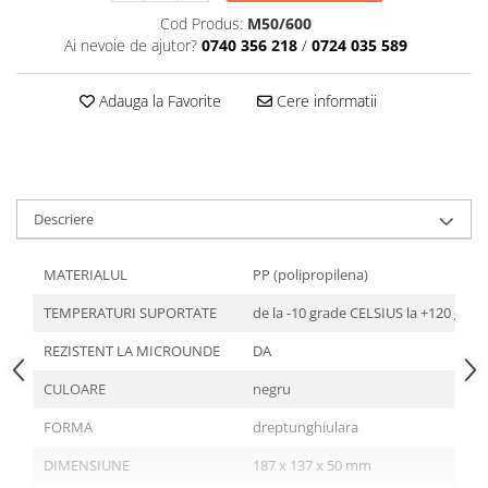
Articole din Plastic PET
Cod Produs:
M50/600
Caserole
Ai nevoie de ajutor?
0740 356 218
/
0724 035 589
Sosiere
Pahare
Adauga la Favorite
Cere informatii
Articole din Trestie de Zahar
Echipament de Protectie
Saci Menajeri
Descriere
Articole din Carton Alb
Pahare
MATERIALUL
PP (polipropilena)
Tavite
TEMPERATURI SUPORTATE
de la -10 grade CELSIUS la +120 gra
Articole din Carton Kraft Natur
Barcute
REZISTENT LA MICROUNDE
DA
Boluri
CULOARE
negru
Caserole
FORMA
dreptunghiulara
Pahare
Articole din Carton Kraft Natur +
DIMENSIUNE
187 x 137 x 50 mm
Alb