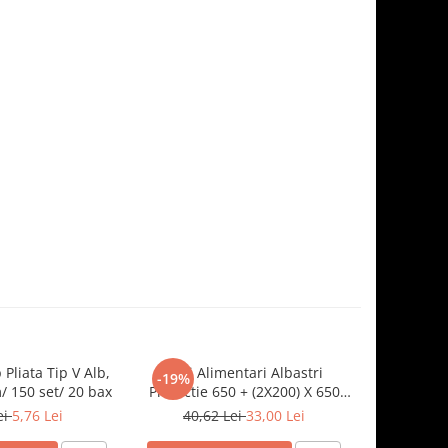
 Pliata Tip V Alb,
Saci Alimentari Albastri
Sosiera cu
-19%
-19%
 150 set/ 20 bax
Protectie 650 + (2X200) X 650
Transparen
mm, 100 set/ 5 bax
ei
5,76 Lei
40,62 Lei
33,00 Lei
8,5