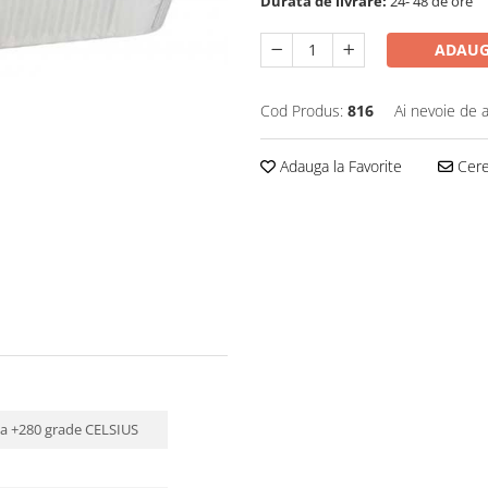
Durata de livrare:
24- 48 de ore
ADAUG
Cod Produs:
816
Ai nevoie de a
Adauga la Favorite
Cere 
 la +280 grade CELSIUS