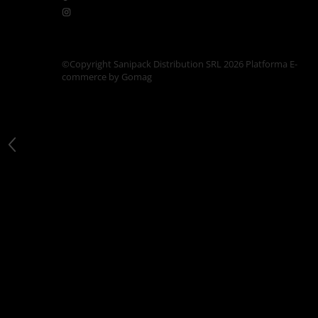
Articole din Carton Kraft Natur +
Alb
Pahare
Sandwich
©Copyright Sanipack Distribution SRL 2026
Platforma E-
commerce by Gomag
Articole din Carton Negru
Barcute
Boluri
Caserole
Articole din Plastic PP
Caserole
Sosiere
Boluri
Articole din Trestie de Zahar Alb
Boluri
Farfurii
Articole din Trestie de Zahar Natur
Boluri