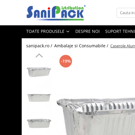
Toate Produsele
TOATE PRODUSELE
DESPRE NOI
SUPORT TEHN
Produse de Curatenie
Sapunuri Lichide
sanipack.ro /
Ambalaje si Consumabile /
Caserole Alum
Detergenti pentru Rufe
Dozare Manuala
-19%
Dozare Automata
Detergenti pentru Vase
Spalare Automata
Spalare Manuala
Detergenti Degresanti
Detergenti Dezincrustanti
Detergenti Pardoseli
Detergenti Dezinfectanti