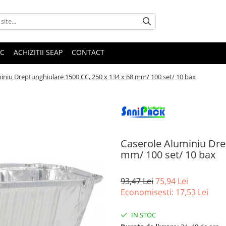
IC
ACHIZITII SEAP
CONTACT
iniu Dreptunghiulare 1500 CC, 250 x 134 x 68 mm/ 100 set/ 10 bax
Caserole Aluminiu Dre
mm/ 100 set/ 10 bax
93,47 Lei
75,94 Lei
Economisesti:
17,53
Lei
IN STOC