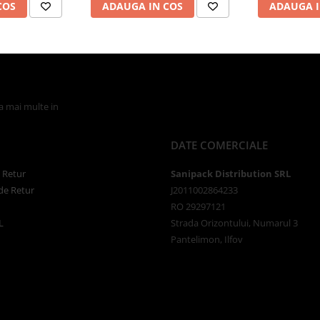
COS
ADAUGA IN COS
ADAUGA I
la mai multe in
Politica de Confidentialitate
DATE COMERCIALE
e Retur
Sanipack Distribution SRL
de Retur
J2011002864233
RO 29297121
L
Strada Orizontului, Numarul 3
Pantelimon, Ilfov