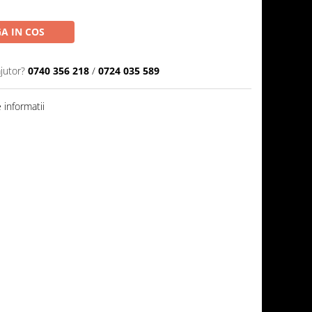
A IN COS
jutor?
0740 356 218
/
0724 035 589
informatii