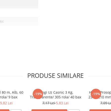
0cc
PRODUSE SIMILARE
 80 m, Alb, 60
Pungi Uz Casnic 3 Kg,
Hartie Prosop
-19%
-19%
rola/ 9 bax
Transparente/ 305 rola/ 40 bax
230 x 210 mm/
9,82 Lei
7,17 Lei
5,83 Lei
7,09 L