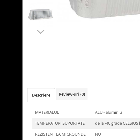
Detergenti Universali
Produse pentru Piscina
Detergenti Ultra-Concentrati
Ambalaje si Consumabile
Articole Biodegradabile
Pahare
Paie
Pungi
Tacamuri
Caserole Bambus
Farfurii
Review-uri
(0)
Descriere
Articole din Aluminiu
Caserole + Capace
MATERIALUL
ALU - aluminiu
Platouri
TEMPERATURI SUPORTATE
de la -40 grade CELSIUS
Articole din Carton
Pizza
REZISTENT LA MICROUNDE
NU