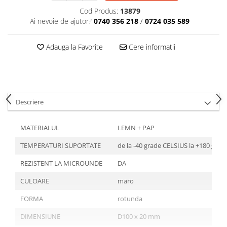
Tavite
Cod Produs:
13879
Articole Albe
Ai nevoie de ajutor?
0740 356 218
/
0724 035 589
Articole Natur
Articole Natur + Albe
Adauga la Favorite
Cere informatii
Boluri
Articole din Hartie
Consumabile
Catering
Descriere
Servetele
Hartie Copt
MATERIALUL
LEMN + PAP
Hartie Impachetat
TEMPERATURI SUPORTATE
de la -40 grade CELSIUS la +180 gra
Naproane
Port Tacam
REZISTENT LA MICROUNDE
DA
Pungi Catering
CULOARE
maro
Sacose
FORMA
rotunda
Articole din Lemn
DIMENSIUNE
D100 x 20 mm
Accesorii