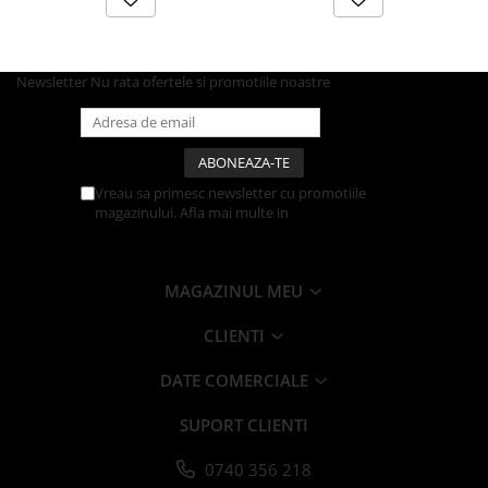
Articole din Carton Kraft Natur +
Alb
Pahare
Newsletter
Nu rata ofertele si promotiile noastre
Sandwich
Articole din Carton Negru
Barcute
Boluri
Vreau sa primesc newsletter cu promotiile
Caserole
magazinului. Afla mai multe in
Politica de
Confidentialitate
Articole din Plastic PP
Caserole
MAGAZINUL MEU
Sosiere
Boluri
CLIENTI
Articole din Trestie de Zahar Alb
DATE COMERCIALE
Boluri
Farfurii
SUPORT CLIENTI
Articole din Trestie de Zahar Natur
0740 356 218
Boluri