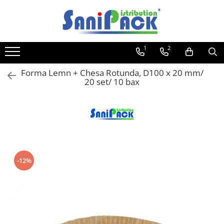
Toate Produsele
1
2
Produse de Curatenie
Sapunuri Lichide
Forma Lemn + Chesa Rotunda, D100 x 20 mm/
20 set/ 10 bax
Detergenti pentru Rufe
Dozare Manuala
Dozare Automata
Detergenti pentru Vase
Spalare Automata
Spalare Manuala
-12%
Detergenti Degresanti
Detergenti Dezincrustanti
Detergenti Pardoseli
Detergenti Dezinfectanti