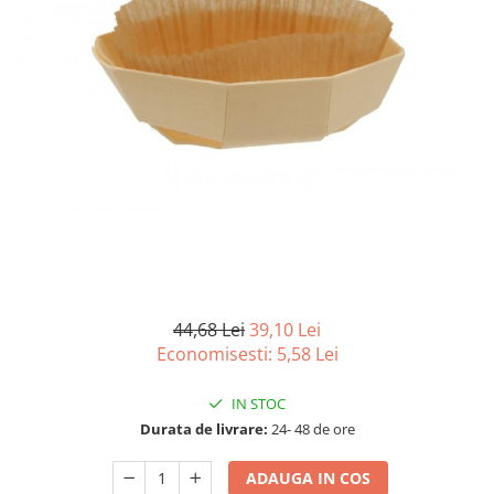
Detergenti Universali
Produse pentru Piscina
Detergenti Ultra-Concentrati
Ambalaje si Consumabile
Articole Biodegradabile
Pahare
Paie
Pungi
Tacamuri
Caserole Bambus
Farfurii
44,68 Lei
39,10 Lei
Articole din Aluminiu
Economisesti:
5,58
Lei
Caserole + Capace
IN STOC
Platouri
Durata de livrare:
24- 48 de ore
Articole din Carton
Pizza
ADAUGA IN COS