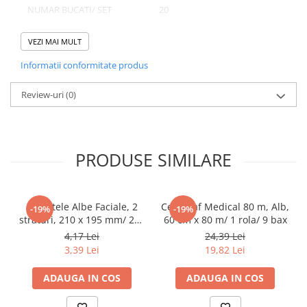
Tacamuri
NUMAR BUCATI/ SET
20
Articole din Plastic PET
NUMAR SETURI/ BAX
10
VEZI MAI MULT
Caserole
Sosiere
Informatii conformitate produs
Pahare
Domeniu de utilizare:
Review-uri
(0)
Articole din Trestie de Zahar
Diferite aplicatii reci/ calde in domeniul HoReCa
Echipament de Protectie
Saci Menajeri
PRODUSE SIMILARE
Articole din Carton Alb
Pahare
Tavite
Servetele Albe Faciale, 2
Cearceaf Medical 80 m, Alb,
-19%
-19%
Articole din Carton Kraft Natur
straturi, 210 x 195 mm/ 200
60 cm x 80 m/ 1 rola/ 9 bax
set/ 45 bax
4,17 Lei
24,39 Lei
Barcute
3,39 Lei
19,82 Lei
Boluri
Caserole
ADAUGA IN COS
ADAUGA IN COS
Pahare