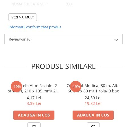
NUMAR BUCATI/ SET
300
Pahare
NUMAR SETURI/ BAX
1
Sandwich
VEZI MAI MULT
Articole din Carton Negru
Informatii conformitate produs
Barcute
Domeniu de utilizare:
Boluri
Review-uri
(0)
Diferite aplicatii reci/ calde in domeniul HoReCa
Caserole
Articole din Plastic PP
Caserole
PRODUSE SIMILARE
Sosiere
Boluri
Articole din Trestie de Zahar Alb
Servetele Albe Faciale, 2
Cearceaf Medical 80 m, Alb,
-19%
-19%
straturi, 210 x 195 mm/ 200
60 cm x 80 m/ 1 rola/ 9 bax
Boluri
set/ 45 bax
4,17 Lei
24,39 Lei
Farfurii
3,39 Lei
19,82 Lei
Articole din Trestie de Zahar Natur
ADAUGA IN COS
ADAUGA IN COS
Boluri
Caserole