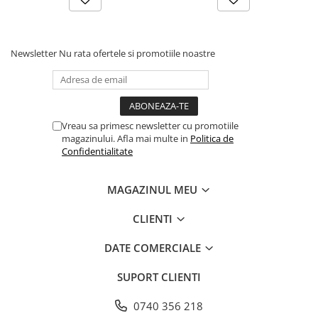
Farfurii
Platouri
Articole din XPS
Newsletter
Nu rata ofertele si promotiile noastre
Caserole
Tavite
Articole pentru Cofetarii si
Gelaterii
Vreau sa primesc newsletter cu promotiile
magazinului. Afla mai multe in
Politica de
Chese
Confidentialitate
Cupe Desert
Cupe Inghetata
MAGAZINUL MEU
Cutii Prajituri
Cutii Prajituri cu Fereastra
CLIENTI
Cutii Tort
DATE COMERCIALE
Discuri Tort
Forme de Copt
SUPORT CLIENTI
Hartie Dantelata
0740 356 218
Monoportii Prajituri