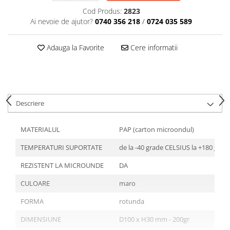
Articole din Plastic PET
Cod Produs:
2823
Caserole
Ai nevoie de ajutor?
0740 356 218
/
0724 035 589
Sosiere
Pahare
Adauga la Favorite
Cere informatii
Articole din Trestie de Zahar
Echipament de Protectie
Saci Menajeri
Descriere
Articole din Carton Alb
Pahare
MATERIALUL
PAP (carton microondul)
Tavite
TEMPERATURI SUPORTATE
de la -40 grade CELSIUS la +180 gra
Articole din Carton Kraft Natur
Barcute
REZISTENT LA MICROUNDE
DA
Boluri
CULOARE
maro
Caserole
FORMA
rotunda
Pahare
Articole din Carton Kraft Natur +
DIMENSIUNE
D100 x H30 mm - 200gr
Alb