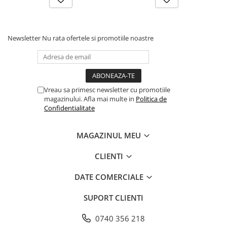
Farfurii
Platouri
Articole din XPS
Newsletter
Nu rata ofertele si promotiile noastre
Caserole
Tavite
Articole pentru Cofetarii si
Gelaterii
Vreau sa primesc newsletter cu promotiile
magazinului. Afla mai multe in
Politica de
Chese
Confidentialitate
Cupe Desert
Cupe Inghetata
MAGAZINUL MEU
Cutii Prajituri
Cutii Prajituri cu Fereastra
CLIENTI
Cutii Tort
DATE COMERCIALE
Discuri Tort
Forme de Copt
SUPORT CLIENTI
Hartie Dantelata
0740 356 218
Monoportii Prajituri