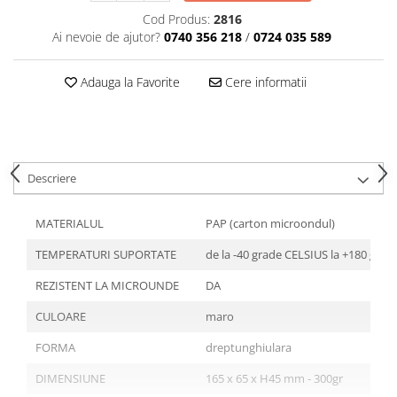
Articole din Plastic PET
Cod Produs:
2816
Caserole
Ai nevoie de ajutor?
0740 356 218
/
0724 035 589
Sosiere
Pahare
Adauga la Favorite
Cere informatii
Articole din Trestie de Zahar
Echipament de Protectie
Saci Menajeri
Descriere
Articole din Carton Alb
Pahare
MATERIALUL
PAP (carton microondul)
Tavite
TEMPERATURI SUPORTATE
de la -40 grade CELSIUS la +180 gra
Articole din Carton Kraft Natur
Barcute
REZISTENT LA MICROUNDE
DA
Boluri
CULOARE
maro
Caserole
FORMA
dreptunghiulara
Pahare
Articole din Carton Kraft Natur +
DIMENSIUNE
165 x 65 x H45 mm - 300gr
Alb