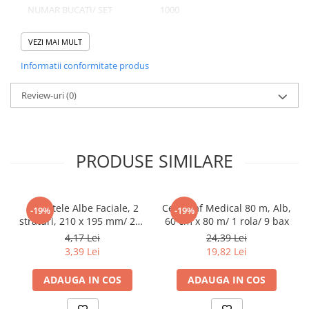
NUMAR BUCATI/ SET
1000
Pahare
NUMAR SETURI/ BAX
1
Sandwich
VEZI MAI MULT
Articole din Carton Negru
Informatii conformitate produs
Barcute
Domeniu de utilizare:
Boluri
Review-uri
(0)
Diferite aplicatii reci/ calde in domeniul HoReCa
Caserole
Articole din Plastic PP
Caserole
PRODUSE SIMILARE
Sosiere
Boluri
Articole din Trestie de Zahar Alb
Servetele Albe Faciale, 2
Cearceaf Medical 80 m, Alb,
-19%
-19%
straturi, 210 x 195 mm/ 200
60 cm x 80 m/ 1 rola/ 9 bax
Boluri
set/ 45 bax
4,17 Lei
24,39 Lei
Farfurii
3,39 Lei
19,82 Lei
Articole din Trestie de Zahar Natur
ADAUGA IN COS
ADAUGA IN COS
Boluri
Caserole